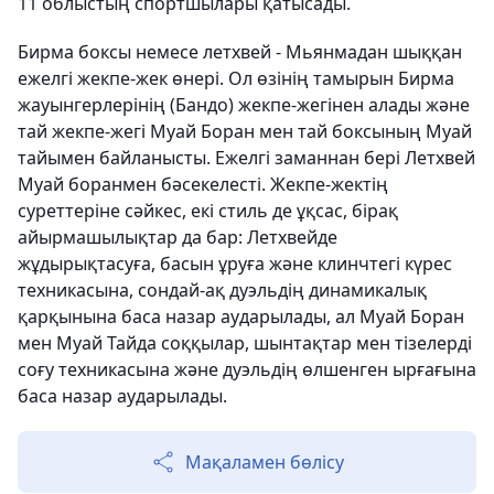
11 облыстың спортшылары қатысады.
Бирма боксы немесе летхвей - Мьянмадан шыққан
ежелгі жекпе-жек өнері. Ол өзінің тамырын Бирма
жауынгерлерінің (Бандо) жекпе-жегінен алады және
тай жекпе-жегі Муай Боран мен тай боксының Муай
тайымен байланысты. Ежелгі заманнан бері Летхвей
Муай боранмен бәсекелесті. Жекпе-жектің
суреттеріне сәйкес, екі стиль де ұқсас, бірақ
айырмашылықтар да бар: Летхвейде
жұдырықтасуға, басын ұруға және клинчтегі күрес
техникасына, сондай-ақ дуэльдің динамикалық
қарқынына баса назар аударылады, ал Муай Боран
мен Муай Тайда соққылар, шынтақтар мен тізелерді
соғу техникасына және дуэльдің өлшенген ырғағына
баса назар аударылады.
Мақаламен бөлісу