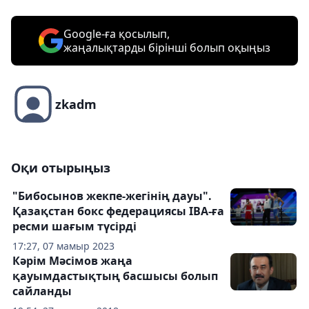
Google-ға қосылып,
жаңалықтарды бірінші болып оқыңыз
zkadm
Оқи отырыңыз
"Бибосынов жекпе-жегінің дауы".
Қазақстан бокс федерациясы IBA-ға
ресми шағым түсірді
17:27, 07 мамыр 2023
Кәрім Мәсімов жаңа
қауымдастықтың басшысы болып
сайланды