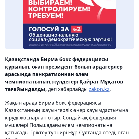
Қазақстанда Бирма бокс федерациясы
құрылып, оған президент болып ардагерлер
арасында панкратионнан әлем
чемпионатының жүлдегері Қайрат Мұқатов
тағайындалды,
деп хабарлайды
zakon.kz
.
Жақын арада Бирма бокс федерациясы
Қазақстанның жауынгерлік өнер қауымдастығына
кіруді жоспарлап отыр. Сондай-ақ федерация
мүшелері Польшадағы әлем чемпионатына
қатысады. Іріктеу турнирі Нұр-Сұлтанда өтеді, оған