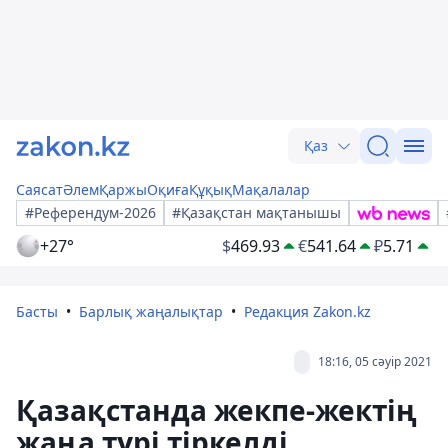
Қаз
Саясат
Әлем
Қаржы
Оқиға
Құқық
Мақалалар
#Референдум-2026
#Қазақстан мақтанышы
+27°
$
469.93
€
541.64
₽
5.71
Басты
Барлық жаңалықтар
Редакция Zakon.kz
18:16, 05 сәуір 2021
Қазақстанда жекпе-жектің
жаңа түрі тіркелді