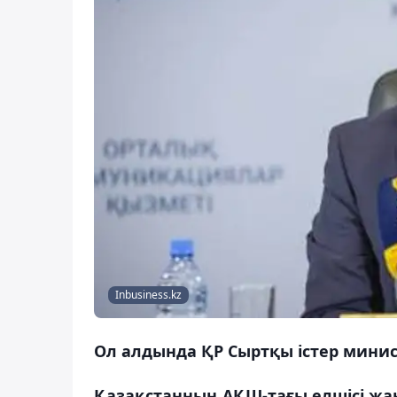
Inbusiness.kz
Ол алдында ҚР Сыртқы істер минис
Қазақстанның АҚШ-тағы елшісі ж