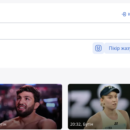
Пікір жаз
үгін
20:32, Бүгін