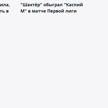
ила,
"Шахтёр" обыграл "Каспий
ть в
М" в матче Первой лиги