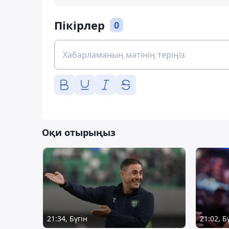
Пікірлер
0
Оқи отырыңыз
21:34, Бүгін
21:02, Б