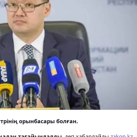
трінің орынбасары болған.
аңадан тағайындалды
, деп хабарлайды
zakon.kz.