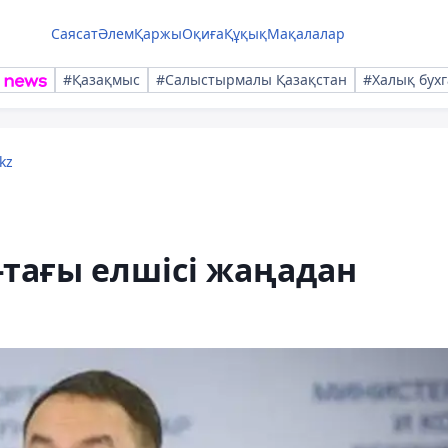
Саясат
Әлем
Қаржы
Оқиға
Құқық
Мақалалар
#Қазақмыс
#Салыстырмалы Қазақстан
#Халық бухг
kz
тағы елшісі жаңадан