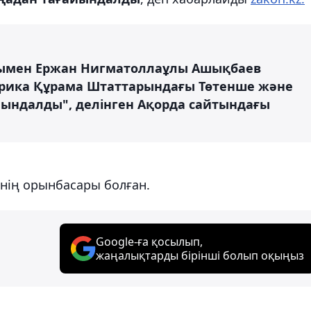
ымен Ержан Нигматоллаұлы Ашықбаев
рика Құрама Штаттарындағы Төтенше және
йындалды", делінген Ақорда сайтындағы
інің орынбасары болған.
Google-ға қосылып,
жаңалықтарды бірінші болып оқыңыз