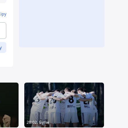
Кіру
у
20:02, Бүгін