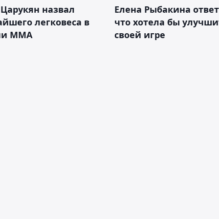
 Царукян назвал
Елена Рыбакина ответ
йшего легковеса в
что хотела бы улучши
ии ММА
своей игре