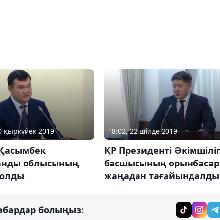
20 қыркүйек 2019
18:02, 22 шілде 2019
 Қасымбек
ҚР Президенті Әкімшіліг
анды облысының
басшысының орынбаса
болды
жаңадан тағайындалды
абардар болыңыз: