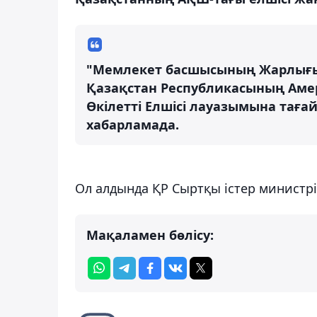
"Мемлекет басшысының Жарлығ
Қазақстан Республикасының Аме
Өкілетті Елшісі лауазымына таға
хабарламада.
Ол алдында ҚР Сыртқы істер министр
Мақаламен бөлісу: