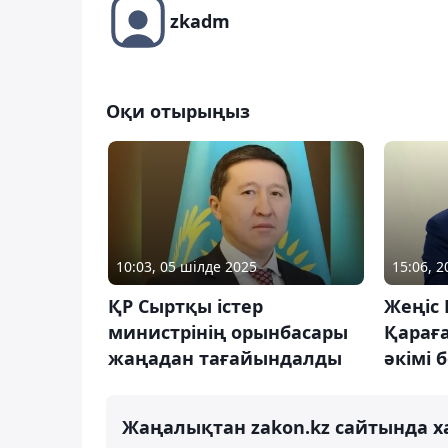
zkadm
Оқи отырыңыз
10:03, 05 шілде 2025
15:06, 
ҚР Сыртқы істер
Жеңіс
министрінің орынбасары
Қарағ
жаңадан тағайындалды
әкімі 
Жаңалықтан zakon.kz сайтында х