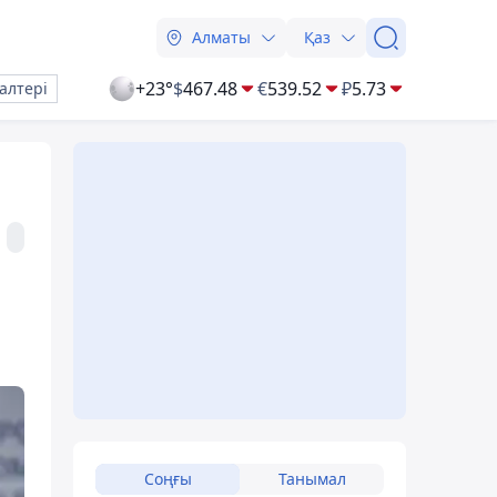
Алматы
Қаз
+23°
$
467.48
€
539.52
₽
5.73
алтері
Соңғы
Танымал