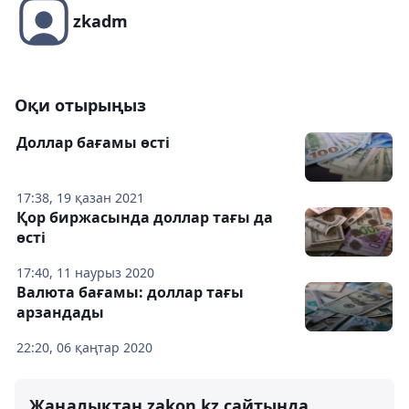
zkadm
Оқи отырыңыз
Доллар бағамы өсті
17:38, 19 қазан 2021
Қор биржасында доллар тағы да
өсті
17:40, 11 наурыз 2020
Валюта бағамы: доллар тағы
арзандады
22:20, 06 қаңтар 2020
Жаңалықтан zakon.kz сайтында