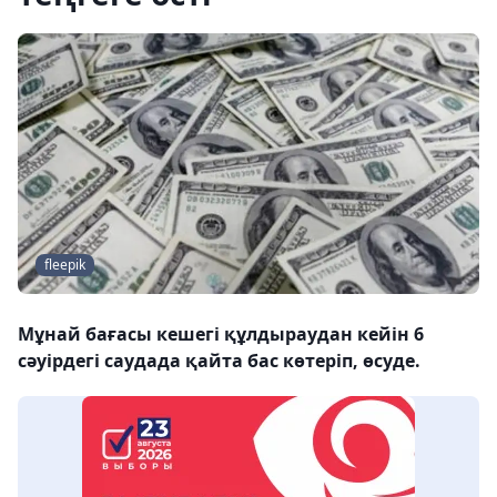
fleepik
Мұнай бағасы кешегі құлдыраудан кейін 6
сәуірдегі саудада қайта бас көтеріп, өсуде.