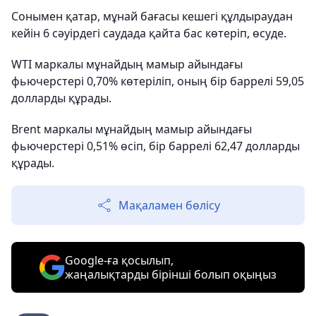
Сонымен қатар, мұнай бағасы кешегі құлдыраудан
кейін 6 сәуірдегі саудада қайта бас көтеріп, өсуде.
WTI маркалы мұнайдың мамыр айындағы
фьючерстері 0,70% көтеріліп, оның бір баррелі 59,05
долларды құрады.
Brent маркалы мұнайдың
мамыр айындағы
фьючерстері 0,51% өсіп, бір баррелі 62,47 долларды
құрады.
Мақаламен бөлісу
Google-ға қосылып,
жаңалықтарды бірінші болып оқыңыз