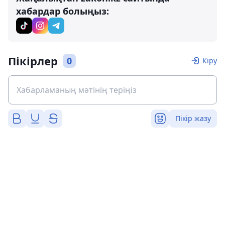
хабардар болыңыз:
Пікірлер
0
Кіру
Пікір жазу