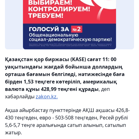
Қазақстан қор биржасы (KASE) сағат 11: 00
уақытындағы жағдай бойынша доллардың
орташа бағамын белгіледі, нәтижесінде баға
бірден 1,53 теңгеге көтеріліп, америкалық
валюта құны 428,99 теңгені құрады
, деп
хабарлайды
zakon.kz.
Ақша айырбастау пункттерінде АҚШ ақшасы 426,8-
430 теңгеден, евро - 503-508 теңгеден, Ресей рублі
5,6-5,7 теңге аралығында сатып алынып, сатылып
жатыр.