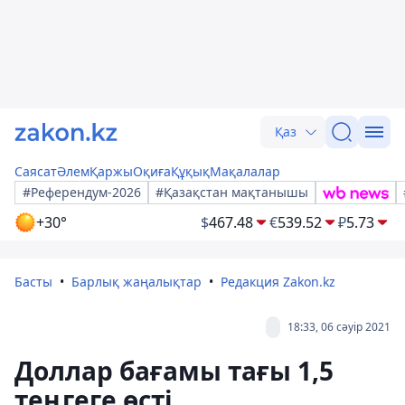
Қаз
Саясат
Әлем
Қаржы
Оқиға
Құқық
Мақалалар
#Референдум-2026
#Қазақстан мақтанышы
+30°
$
467.48
€
539.52
₽
5.73
Басты
Барлық жаңалықтар
Редакция Zakon.kz
18:33, 06 сәуір 2021
Доллар бағамы тағы 1,5
теңгеге өсті