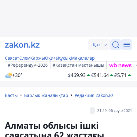
Қаз
Саясат
Әлем
Қаржы
Оқиға
Құқық
Мақалалар
#Референдум-2026
#Қазақстан мақтанышы
+30°
$
469.93
€
541.64
₽
5.71
Басты
Барлық жаңалықтар
Редакция Zakon.kz
21:59, 06 сәуір 2021
Алматы облысы ішкі
саясатына 62 жастағы