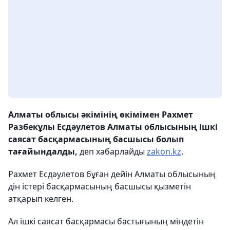
Алматы облысы әкімінің өкімімен Рахмет
Разбекұлы Есдәулетов Алматы облысының ішкі
саясат басқармасының басшысы болып
тағайындалды,
деп хабарлайды
zakon.kz
.
Рахмет Есдәулетов бұған дейін Алматы облысының
дін істері басқармасының басшысы қызметін
атқарып келген.
Ал ішкі саясат басқармасы бастығының міндетін