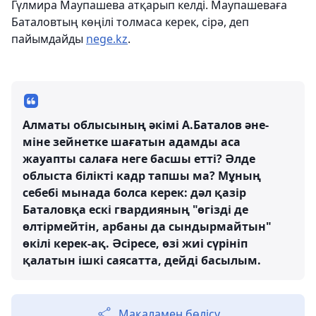
Гүлмира Маупашева атқарып келді. Маупашеваға
Баталовтың көңілі толмаса керек, сірә, деп
пайымдайды
nege.kz
.
Алматы облысының әкімі А.Баталов әне-
міне зейнетке шағатын адамды аса
жауапты салаға неге басшы етті? Әлде
облыста білікті кадр тапшы ма? Мұның
себебі мынада болса керек: дәл қазір
Баталовқа ескі гвардияның "өгізді де
өлтірмейтін, арбаны да сындырмайтын"
өкілі керек-ақ. Әсіресе, өзі жиі сүрініп
қалатын ішкі саясатта, дейді басылым.
Мақаламен бөлісу