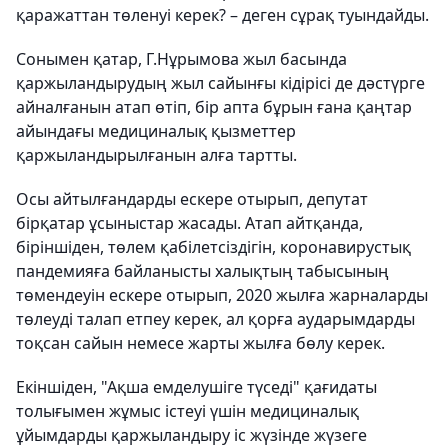
қаражаттан төленуі керек? – деген сұрақ туындайды.
Сонымен қатар, Г.Нұрымова жыл басында
қаржыландырудың жыл сайынғы кідірісі де дәстүрге
айналғанын атап өтіп, бір апта бұрын ғана қаңтар
айындағы медициналық қызметтер
қаржыландырылғанын алға тартты.
Осы айтылғандарды ескере отырып, депутат
бірқатар ұсыныстар жасады. Атап айтқанда,
біріншіден, төлем қабілетсіздігін, коронавирустық
пандемияға байланысты халықтың табысының
төмендеуін ескере отырып, 2020 жылға жарналарды
төлеуді талап етпеу керек, ал қорға аударымдарды
тоқсан сайын немесе жарты жылға бөлу керек.
Екіншіден, "Ақша емделушіге түседі" қағидаты
толығымен жұмыс істеуі үшін медициналық
ұйымдарды қаржыландыру іс жүзінде жүзеге