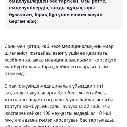
емделушлерден бас тартқан. Осы ретте,
емделушілердің заңды құқықтары
бұзылған, бірақ бұл үшін ешкім жауап
берген жоқ!
Сонымен қатар, көбінесе медициналық ұйымдар
шиеленісті жағдайды азайту үшін өз қаражаты
есебінен халыққа медициналық қызмет көрсетуге
мәжбүр болады, бірақ, кейіннен оларды ешкім
өтемейді.
Бірақ іс жүзінде медициналық ұйымдар тіпті
сақтандырылушыларға Қор белгілеген айлық
жоспарлы бюджеттің шектелуіне байланысты бас
тартуға мәжбүр. Мысалы, аурухана ай сайынғы
жоспарға сәйкес 100 науқасты емдеді, ал 101-ші
мұқтаж адамға көмек көрсетуден бас тартылады,
өйткені айлық лимит таусылды.