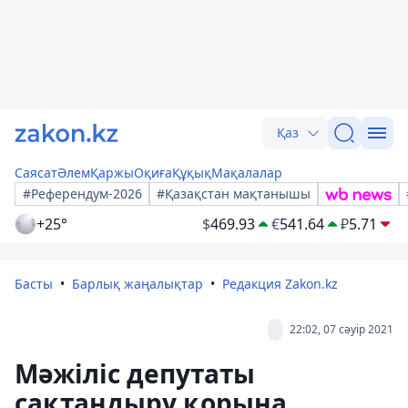
Қаз
Саясат
Әлем
Қаржы
Оқиға
Құқық
Мақалалар
#Референдум-2026
#Қазақстан мақтанышы
+25°
$
469.93
€
541.64
₽
5.71
Басты
Барлық жаңалықтар
Редакция Zakon.kz
22:02, 07 сәуір 2021
Мәжіліс депутаты
сақтандыру қорына