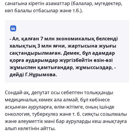
санатына кіретін азаматтар (балалар, мүгедектер,
көп балалы отбасылар және т.б.).
- Ал, қалған 7 млн экономикалық белсенді
халықтың 3 млн яғни, жартысына жуығы
сақтандырылмаған. Демек, бұл адамдар
қорға аударымдар жүргізбейтін өзін-өзі
жұмыспен қамтығандар, жұмыссыздар, -
дейді Г.Нұрымова.
Сондай-ақ, депутат осы себептен толыққанды
медициналық көмек ала алмай, бұл көбінесе
асқынған ауруларға, өлім-жітімге, оның ішінде
онкология, туберкулез және т. б. сияқты созылмалы
және әлеуметтік мәні бар ауруларды кеш анықтауға
алып келетінін айтты.