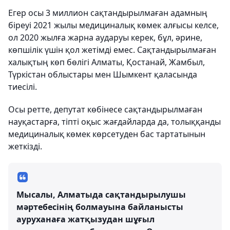
Егер осы 3 миллион сақтандырылмаған адамның
біреуі 2021 жылы медициналық көмек алғысы келсе,
ол 2020 жылға жарна аударуы керек, бұл, әрине,
көпшілік үшін қол жетімді емес. Сақтандырылмаған
халықтың көп бөлігі Алматы, Қостанай, Жамбыл,
Түркістан облыстары мен Шымкент қаласында
тиесілі.
Осы ретте, депутат көбінесе сақтандырылмаған
науқастарға, тіпті оқыс жағдайларда да, толыққанды
медициналық көмек көрсетуден бас тартатынын
жеткізді.
Мысалы, Алматыда сақтандырылушы
мәртебесінің болмауына байланысты
ауруханаға жатқызудан шұғыл