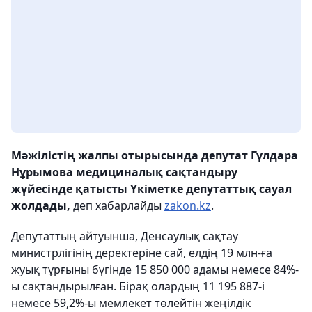
Мәжілістің жалпы отырысында депутат Гүлдара
Нұрымова медициналық сақтандыру
жүйесінде қатысты Үкіметке депутаттық сауал
жолдады,
деп хабарлайды
zakon.kz
.
Депутаттың айтуынша, Денсаулық сақтау
министрлігінің деректеріне сай, елдің 19 млн-ға
жуық тұрғыны бүгінде 15 850 000 адамы немесе 84%-
ы сақтандырылған. Бірақ олардың 11 195 887-і
немесе 59,2%-ы мемлекет төлейтін жеңілдік