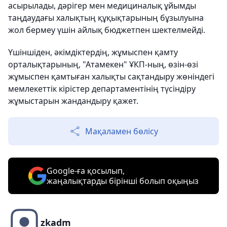
асырылады, дәрігер мен медициналық ұйымды
таңдаудағы халықтың құқықтарының бұзылуына
жол бермеу үшін айлық бюджетпен шектелмейді.
Үшіншіден, әкімдіктердің, жұмыспен қамту
орталықтарының, "Атамекен" ҰКП-ның, өзін-өзі
жұмыспен қамтыған халықты сақтандыру жөніндегі
мемлекеттік кірістер департаментінің түсіндіру
жұмыстарын жандандыру қажет.
Мақаламен бөлісу
Google-ға қосылып,
жаңалықтарды бірінші болып оқыңыз
zkadm