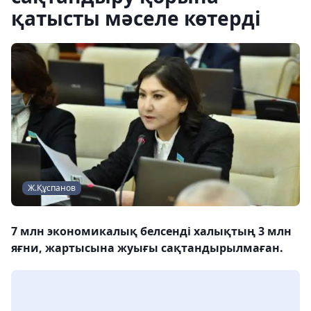
қатысты мәселе көтерді
Ж.Құспанов
7 млн экономикалық белсенді халықтың 3 млн
яғни, жартысына жуығы сақтандырылмаған.