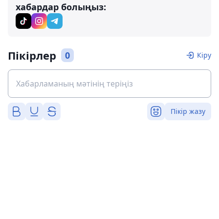
хабардар болыңыз:
Пікірлер
0
Кіру
Пікір жазу