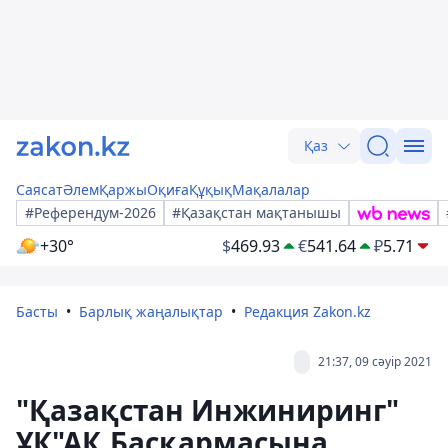
Қаз
Саясат
Әлем
Қаржы
Оқиға
Құқық
Мақалалар
#Референдум-2026
#Қазақстан мақтанышы
+30°
$
469.93
€
541.64
₽
5.71
Басты
Барлық жаңалықтар
Редакция Zakon.kz
21:37, 09 сәуір 2021
"Қазақстан Инжиниринг"
ҰК"АҚ Басқармасына