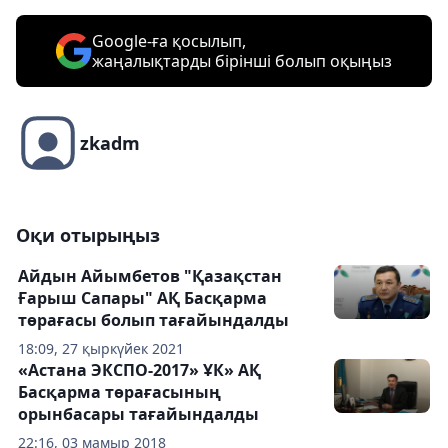
Google-ға қосылып,
жаңалықтарды бірінші болып оқыңыз
zkadm
Оқи отырыңыз
Айдын Айымбетов "Қазақстан
Ғарыш Сапары" АҚ Басқарма
төрағасы болып тағайындалды
18:09, 27 қыркүйек 2021
«Астана ЭКСПО-2017» ҰК» АҚ
Басқарма төрағасының
орынбасары тағайындалды
22:16, 03 мамыр 2018