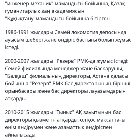
"инженер-механик" мамандығы бойынша, Қазақ
гуманитарлық заң академиясын
"Құқықтану"мамандығы бойынша бітірген.
1986-1991 жылдары Семей локомотив депосында
ауысым шебері және өндіріс бастығы болып жұмыс
істеді.
2000-2007 жылдары "Резерв" РМК-да жұмыс істеді:
Семей филиалында менеджер және басқарушы,
"Балқаш" филиалының директоры, Астана қаласы
бойынша "Резерв" РМК бас директорының бірінші
орынбасары және бас директоры лауазымдарын
атқарды.
2010-2015 жылдары "Тыныс" АҚ зауытының бас
директоры қызметін атқарды, ол қос мақсаттағы
өнім өндірумен және азаматтық өндіріспен
айналысады.