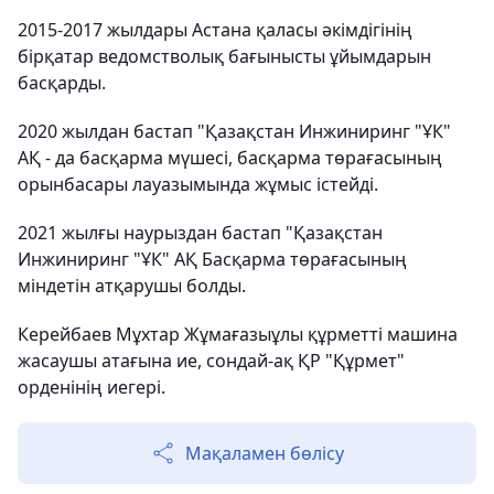
2015-2017 жылдары Астана қаласы әкімдігінің
бірқатар ведомстволық бағынысты ұйымдарын
басқарды.
2020 жылдан бастап "Қазақстан Инжиниринг "ҰК"
АҚ - да басқарма мүшесі, басқарма төрағасының
орынбасары лауазымында жұмыс істейді.
2021 жылғы наурыздан бастап "Қазақстан
Инжиниринг "ҰК" АҚ Басқарма төрағасының
міндетін атқарушы болды.
Керейбаев Мұхтар Жұмағазыұлы құрметті машина
жасаушы атағына ие, сондай-ақ ҚР "Құрмет"
орденінің иегері.
Мақаламен бөлісу