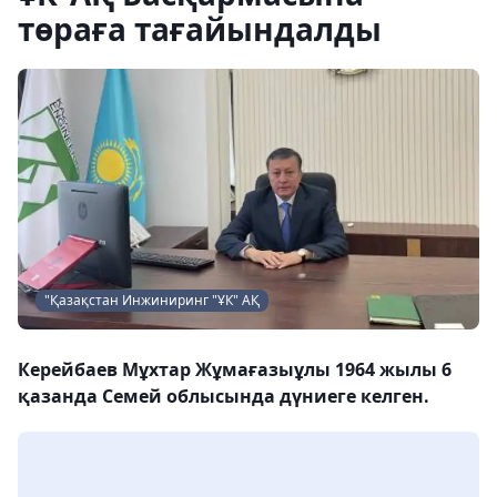
төраға тағайындалды
"Қазақстан Инжиниринг "ҰК" АҚ
Керейбаев Мұхтар Жұмағазыұлы 1964 жылы 6
қазанда Семей облысында дүниеге келген.