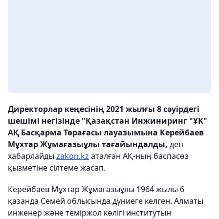
Директорлар кеңесінің 2021 жылғы 8 сәуірдегі
шешімі негізінде "Қазақстан Инжиниринг "ҰК"
АҚ Басқарма Төрағасы лауазымына Керейбаев
Мұхтар Жұмағазыұлы тағайындалды,
деп
хабарлайды
zakon.kz
аталған АҚ-ның баспасөз
қызметіне сілтеме жасап.
Керейбаев Мұхтар Жұмағазыұлы 1964 жылы 6
қазанда Семей облысында дүниеге келген. Алматы
инженер және теміржол көлігі институтын