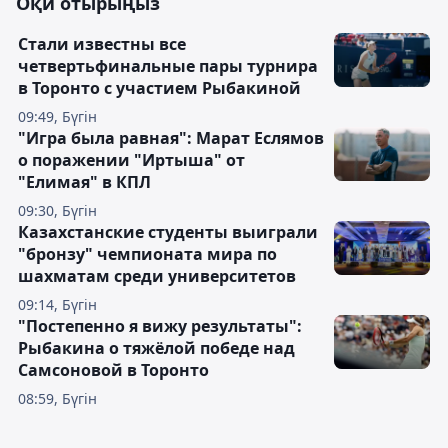
Оқи отырыңыз
Стали известны все
четвертьфинальные пары турнира
в Торонто с участием Рыбакиной
09:49, Бүгін
"Игра была равная": Марат Еслямов
о поражении "Иртыша" от
"Елимая" в КПЛ
09:30, Бүгін
Казахстанские студенты выиграли
"бронзу" чемпионата мира по
шахматам среди университетов
09:14, Бүгін
"Постепенно я вижу результаты":
Рыбакина о тяжёлой победе над
Самсоновой в Торонто
08:59, Бүгін