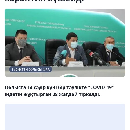
Түркістан облысы ӨКҚ
Облыста 14 сәуір күні бір тәулікте "COVID-19"
індетін жұқтырған 28 жағдай тіркелді.