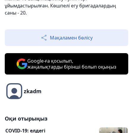
ұйымдастырылған. Көшпелі егу бригадалардың
саны - 20.
Мақаламен бөлісу
Google-ға қосылып,
жаңалықтарды бірінші болып оқыңыз
zkadm
Оқи отырыңыз
COVID-19: елдегі