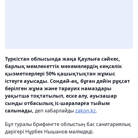
Түркістан облысында жаңа Қаулыға сәйкес,
барлық мемлекеттік мекемелердің кеңселік
қызметкерлері 50% қашықтықтан жұмыс
істеуге ауысады. Сондай-ақ, бұған дейін рұқсат
берілген жұма және тарауих намаздары
уақытша тоқтатылып, еске алу, ауызашар
сынды отбасылық іс-шараларға тыйым
салынады,
деп хабарлайды
zakon.kz
.
Бұл туралы брифингте облыстың бас санитариялық
дәрігері Нұрбек Нышанов мәлімдеді.