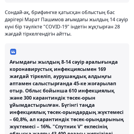
Сондай-ақ, брифингке қатысқан облыстың бас
дәрігері Марат Пашимов ағымдағы жылдың 14 сәуір
күні бір тәулікте "COVID-19" індетін жұқтырған 28
жағдай тіркелгендігін айтты.
Ағымдағы жылдың 8-14 сәуір аралығында
коронавирустық инфекциясымен 169
жағдай тіркеліп, аурушаңдық алдыңғы
аптамен салыстырғанда 45-ке жоғарылап
отыр. Облыс бойынша 610 инфекциялық
және 300 карантиндік төсек-орын
ұйымдастырылған. Бүгінгі таңда
инфекциялық төсек-орындардың жүктемесі
– 60,8%, ал карантиндік төсек-орындарының
жүктемесі – 16%. "Спутник V" екпесінің
облысқа жалпы 43 400 дозасы жеткізілді.