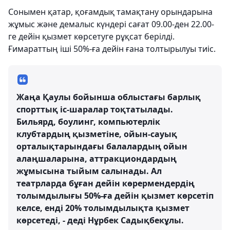
Сонымен қатар, қоғамдық тамақтану орындарына
жұмыс және демалыс күндері сағат 09.00-ден 22.00-
ге дейін қызмет көрсетуге рұқсат берілді.
Ғимараттың іші 50%-ға дейін ғана толтырылуы тиіс.
Жаңа Қаулы бойынша облыстағы барлық
спорттық іс-шаралар тоқтатылады.
Бильярд, боулинг, компьютерлік
клубтардың қызметіне, ойын-сауық
орталықтарындағы балалардың ойын
алаңшаларына, аттракциондардың
жұмысына тыйым салынады. Ал
театрларда бұған дейін көрермендердің
толымдылығы 50%-ға дейін қызмет көрсетіп
келсе, енді 20% толымдылықта қызмет
көрсетеді, - деді Нұрбек Садықбекұлы.