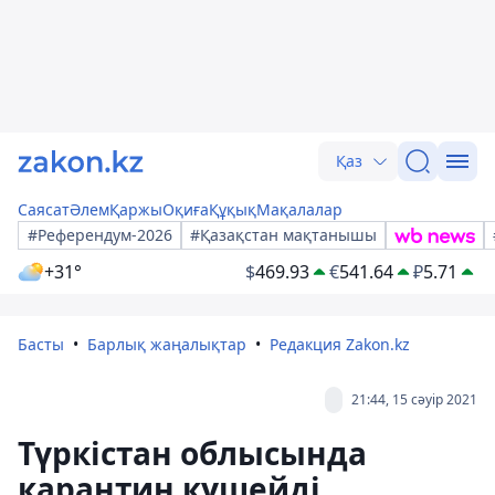
Қаз
Саясат
Әлем
Қаржы
Оқиға
Құқық
Мақалалар
#Референдум-2026
#Қазақстан мақтанышы
+31°
$
469.93
€
541.64
₽
5.71
Басты
Барлық жаңалықтар
Редакция Zakon.kz
21:44, 15 сәуір 2021
Түркістан облысында
карантин күшейді