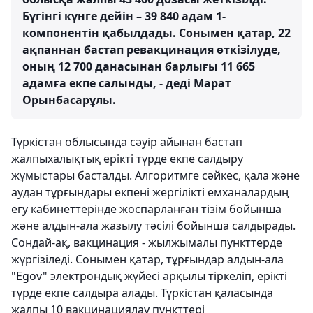
Бүгінгі күнге дейін – 39 840 адам 1-
компонентін қабылдады. Сонымен қатар, 22
ақпаннан бастап ревакцинация өткізілуде,
оның 12 700 данасынан барлығы 11 665
адамға екпе салынды, - деді Марат
Орынбасарұлы.
Түркістан облысында сәуір айынан бастап
жалпыхалықтық ерікті түрде екпе салдыру
жұмыстары басталды. Алгоритмге сәйкес, қала және
аудан тұрғындары екпені жергілікті емханалардың
егу кабинеттерінде жоспарланған тізім бойынша
және алдын-ала жазылу тәсілі бойынша салдырады.
Сондай-ақ, вакцинация - жылжымалы пункттерде
жүргізіледі. Сонымен қатар, тұрғындар алдын-ала
"Egov" электрондық жүйесі арқылы тіркеліп, ерікті
түрде екпе салдыра алады. Түркістан қаласында
жалпы 10 вакцинациялау пункттері