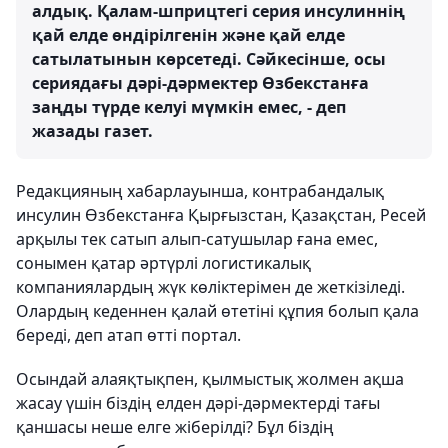
алдық. Қалам-шприцтегі серия инсулиннің
қай елде өндірілгенін және қай елде
сатылатынын көрсетеді. Сәйкесінше, осы
сериядағы дәрі-дәрмектер Өзбекстанға
заңды түрде келуі мүмкін емес, - деп
жазады газет.
Редакцияның хабарлауынша, контрабандалық
инсулин Өзбекстанға Қырғызстан, Қазақстан, Ресей
арқылы тек сатып алып-сатушылар ғана емес,
сонымен қатар әртүрлі логистикалық
компаниялардың жүк көліктерімен де жеткізіледі.
Олардың кеденнен қалай өтетіні құпия болып қала
береді, деп атап өтті портал.
Осындай алаяқтықпен, қылмыстық жолмен ақша
жасау үшін біздің елден дәрі-дәрмектерді тағы
қаншасы неше елге жіберілді? Бұл біздің