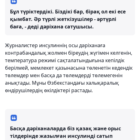
Бұл түріктердікі. Біздікі бар, бірақ ол екі есе
қымбат. Әр түрлі жеткізушілер - әртүрлі
баға, - деді дәріхана сатушысы.
Журналистер инсулиннің осы дәріханаға
контрабандалық жолмен біреудің жүгімен келгенін,
температура режимі сақталатындығына кепілдік
берілмей, мемлекет қазынасына төленетін кедендік
төлемдер мен басқа да төлемдерді төлемегенін
анықтады. Мұны Өзбекстандағы халықаралық
өндірушілердің өкілдіктері растады.
Басқа дәріханаларда біз қазақ және орыс
тілдерінде жазылған инсулинді сатып