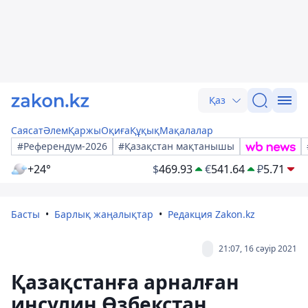
Қаз
Саясат
Әлем
Қаржы
Оқиға
Құқық
Мақалалар
#Референдум-2026
#Қазақстан мақтанышы
+24°
$
469.93
€
541.64
₽
5.71
Басты
Барлық жаңалықтар
Редакция Zakon.kz
21:07, 16 сәуір 2021
Қазақстанға арналған
инсулин Өзбекстан