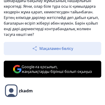
шекарадағы бақылау жұмысының нашарлығын
көрсетеді. Яғни, олар біле тұра осы іс-қимылдарға
көздерін жұма қарап, көмектесуден тайынбаған.
Ертең елімізде дәрілер жетіспейді деп дабыл қағып,
бағаларын өсіріп жіберуі әбен мүмкін. Бәрін қойып
енді дәрі-дәрмектерді контрабандалық жолмен
тасуға көшті ме?
Мақаламен бөлісу
Google-ға қосылып,
жаңалықтарды бірінші болып оқыңыз
zkadm