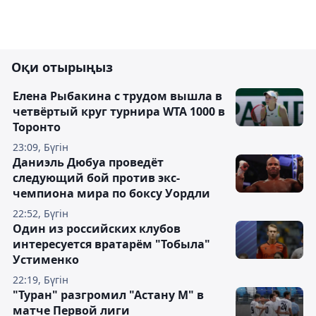
Оқи отырыңыз
Елена Рыбакина с трудом вышла в
четвёртый круг турнира WTA 1000 в
Торонто
23:09, Бүгін
Даниэль Дюбуа проведёт
следующий бой против экс-
чемпиона мира по боксу Уордли
22:52, Бүгін
Один из российских клубов
интересуется вратарём "Тобыла"
Устименко
22:19, Бүгін
"Туран" разгромил "Астану М" в
матче Первой лиги