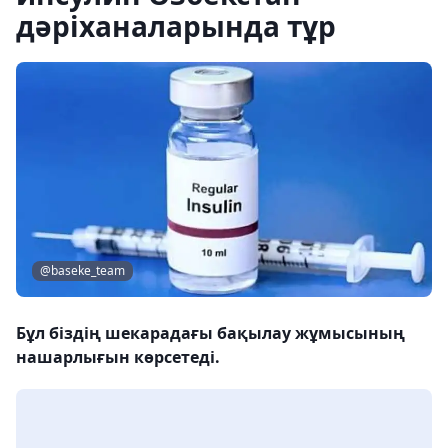
дәріханаларында тұр
@baseke_team
Бұл біздің шекарадағы бақылау жұмысының
нашарлығын көрсетеді.