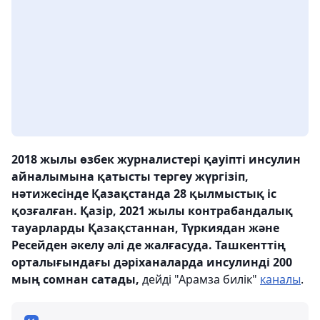
2018 жылы өзбек журналистері қауіпті инсулин
айналымына қатысты тергеу жүргізіп,
нәтижесінде Қазақстанда 28 қылмыстық іс
қозғалған. Қазір, 2021 жылы контрабандалық
тауарларды Қазақстаннан, Түркиядан және
Ресейден әкелу әлі де жалғасуда. Ташкенттің
орталығындағы дәріханаларда инсулинді 200
мың сомнан сатады,
дейді "Арамза билік"
каналы
.