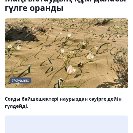
гүлге оранды
@olya.mix
Соғды бәйшешектері наурыздан сәуірге дейін
гүлдейді.