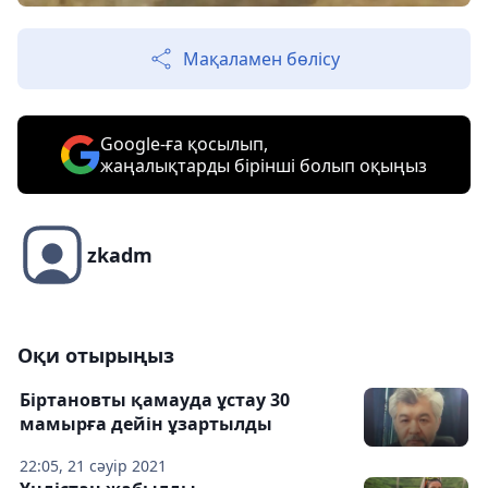
Мақаламен бөлісу
Google-ға қосылып,
жаңалықтарды бірінші болып оқыңыз
zkadm
Оқи отырыңыз
Біртановты қамауда ұстау 30
мамырға дейін ұзартылды
22:05, 21 сәуір 2021