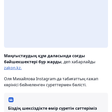
Маңғыстаудың құм даласында соғды
бәйшекшектері бүр жарды
, деп хабарлайды
zakon.kz.
Оля Михайлова Instagram-да табиғаттың ғажап
көрінісі бейнеленген суреттермен бөлісті.
Біздің шексіздікте өмір сүретін сәттеріміз