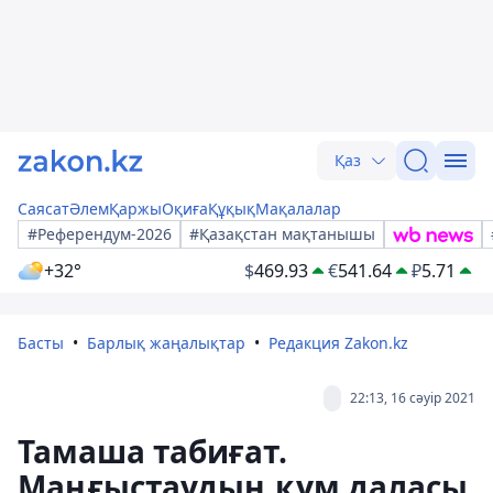
Қаз
Саясат
Әлем
Қаржы
Оқиға
Құқық
Мақалалар
#Референдум-2026
#Қазақстан мақтанышы
+32°
$
469.93
€
541.64
₽
5.71
Басты
Барлық жаңалықтар
Редакция Zakon.kz
22:13, 16 сәуір 2021
Тамаша табиғат.
Маңғыстаудың құм даласы