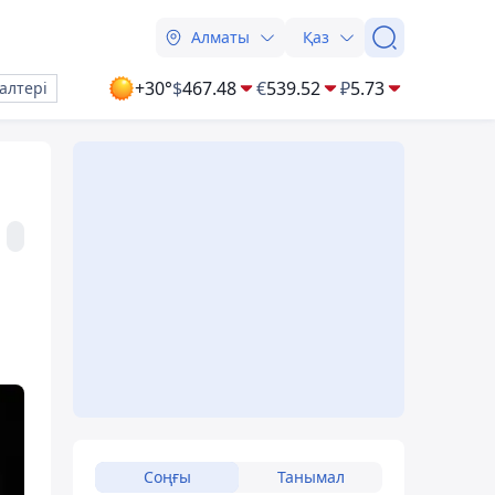
Алматы
Қаз
+30°
$
467.48
€
539.52
₽
5.73
алтері
Соңғы
Танымал