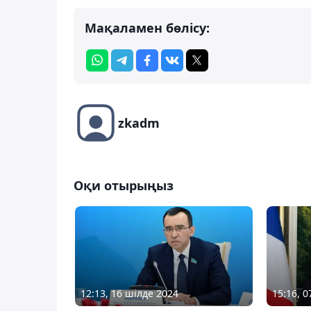
Мақаламен бөлісу:
zkadm
Оқи отырыңыз
12:13, 16 шілде 2024
15:16, 