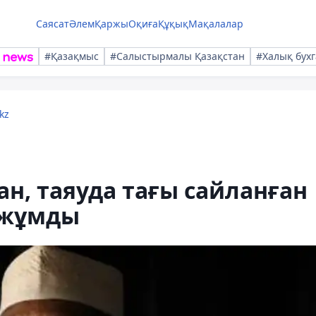
Саясат
Әлем
Қаржы
Оқиға
Құқық
Мақалалар
#Қазақмыс
#Салыстырмалы Қазақстан
#Халық бухг
kz
ан, таяуда тағы сайланған
 жұмды