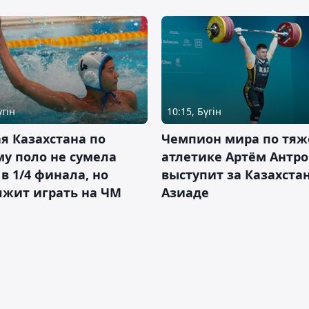
үгін
10:15, Бүгін
я Казахстана по
Чемпион мира по тяж
у поло не сумела
атлетике Артём Антро
в 1/4 финала, но
выступит за Казахста
лжит играть на ЧМ
Азиаде