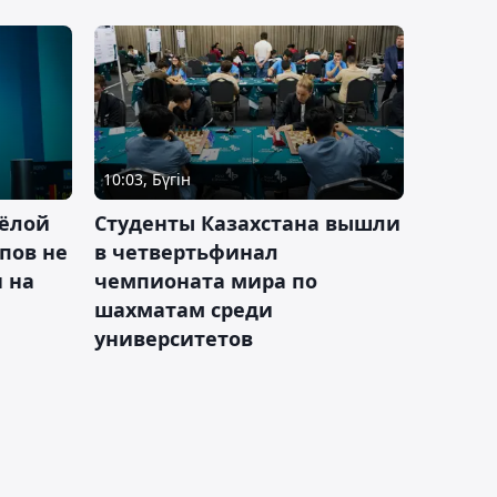
10:03, Бүгін
ёлой
Студенты Казахстана вышли
пов не
в четвертьфинал
н на
чемпионата мира по
шахматам среди
университетов