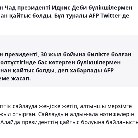
н Чад президенті Идрис Деби бүлікшілермен
н қайтыс болды. Бұл туралы AFP Twitter-де
 президенті, 30 жыл бойына билікте болған
олтүстігінде бас көтерген бүлікшілермен
нан қайтыс болды, деп хабарлады AFP
еме жасап.
нттік сайлауда жеңіске жетіп, алтыншы мерзімге
 жыл отырған. Сайлаудың алдын-ала нәтижелерін
. Алайда президенттің қайтыс болуына байланыст