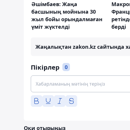
Әшімбаев: Жаңа
Макрон
басшының мойнына 30
Франц
жыл бойы орындалмаған
ретінд
үміт жүктелді
берді
Жаңалықтан zakon.kz сайтында х
Пікірлер
0
Оқи отырыңыз