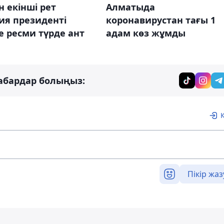
 екінші рет
Алматыда
ия президенті
коронавирустан тағы 1
е ресми түрде ант
адам көз жұмды
абардар болыңыз:
Пікір жаз