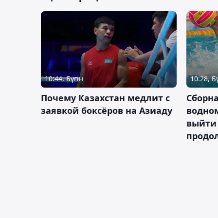
10:44, Бүгін
10:28, Б
Почему Казахстан медлит с
Сборна
заявкой боксёров на Азиаду
водном
выйти 
продо