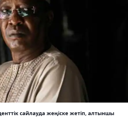
денттік сайлауда жеңіске жетіп, алтыншы