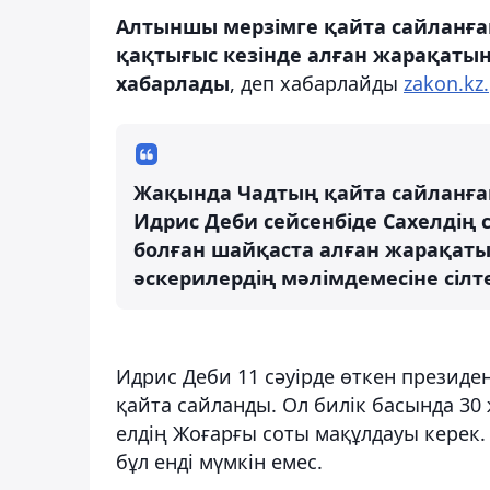
Алтыншы мерзімге қайта сайланға
қақтығыс кезінде алған жарақатына
хабарлады
, деп хабарлайды
zakon.kz.
Жақында Чадтың қайта сайланған
Идрис Деби сейсенбіде Сахелдің с
болған шайқаста алған жарақаты
әскерилердің мәлімдемесіне сілт
Идрис Деби 11 сәуірде өткен президе
қайта сайланды. Ол билік басында 30
елдің Жоғарғы соты мақұлдауы керек
бұл енді мүмкін емес.