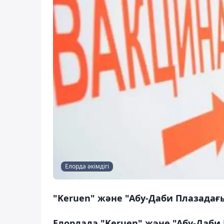
Елорда әкімдігі
"Keruen" және "Абу-Даби Плазадағы"
Елордада "Keruen" және "Абу-Даби