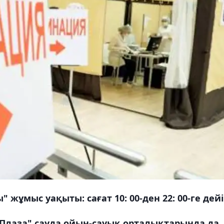
 жұмыс уақыты: сағат 10: 00-ден 22: 00-ге дейі
 Плаза" сауда ойын-сауық орталықтарында да