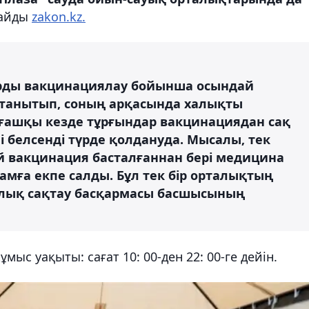
лайды
zakon.kz.
рды вакцинациялау бойынша осындай
 танытып, соның арқасында халықты
лғашқы кезде тұрғындар вакцинациядан сақ
ні белсенді түрде қолдануда. Мысалы, тек
пай вакцинация басталғаннан бері медицина
амға екпе салды. Бұл тек бір орталықтың
аулық сақтау басқармасы басшысының
мыс уақыты: сағат 10: 00-ден 22: 00-ге дейін.