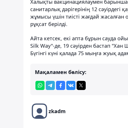
Халықты вакцинациялаумен барынша қ
санитарлық дәрігерінің 12 сәуірдегі 
жұмысы үшін тиісті жағдай жасалған об
рұқсат берілді.
Айта кетсек, екі апта бұрын сауда о
Silk Way"-де, 19 сәуірден бастап "Ха
Бүгінгі күні қалада 75 мыңға жуық ад
Мақаламен бөлісу:
zkadm