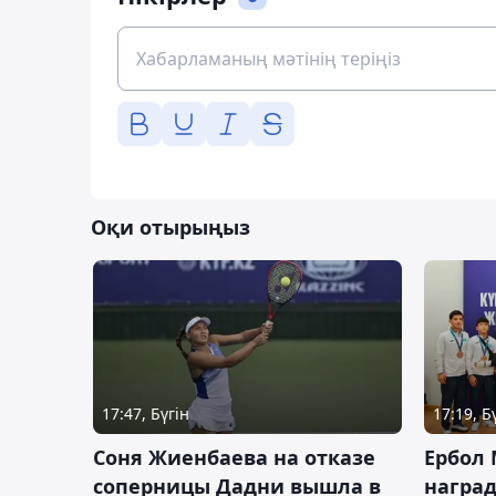
Оқи отырыңыз
17:47, Бүгін
17:19, Б
Соня Жиенбаева на отказе
Ербол
соперницы Дадни вышла в
награ