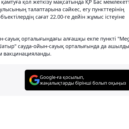
амтуға қол жеткізу мақсатында ҚР Бас мемлекет
қаулысының талаптарына сәйкес, егу пункттерінің
ъектілердің сағат 22.00-ге дейін жұмыс істеуіне
йын-сауық орталығындағы алғашқы екпе пункті "Me
н Шатыр" сауда-ойын-сауық орталығында да ашылды
ам вакцинацияланды.
Google-ға қосылып,
жаңалықтарды бірінші болып оқыңыз