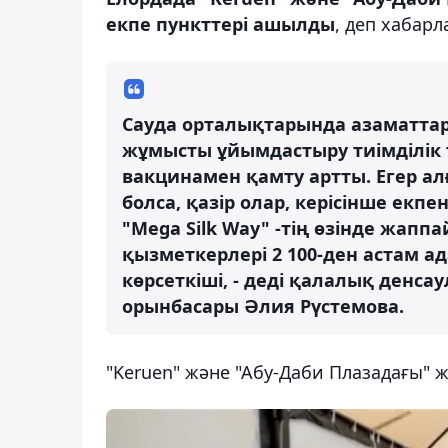
екпе пункттері ашылды
, деп хабар
Сауда орталықтарында азаматта
жұмысты ұйымдастыру тиімділік
вакцинамен қамту артты. Егер а
болса, қазір олар, керісінше екпе
"Mega Silk Way" -тің өзінде жап
қызметкерлері 2 100-ден астам ад
көрсеткіші, - деді қалалық денс
орынбасары Әлия Рүстемова.
"Keruen" және "Абу-Даби Плазадағы" жұ