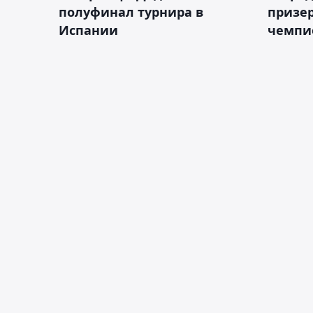
полуфинал турнира в
призе
Испании
чемпи