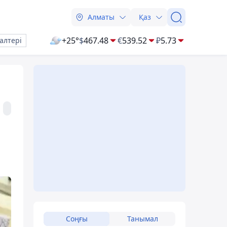
Алматы
Қаз
+25°
$
467.48
€
539.52
₽
5.73
алтері
Соңғы
Танымал