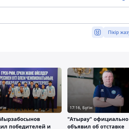
Пікір жаз
үгін
17:16, Бүгін
 Мырзабосынов
"Атырау" официально
дил победителей и
объявил об отставке