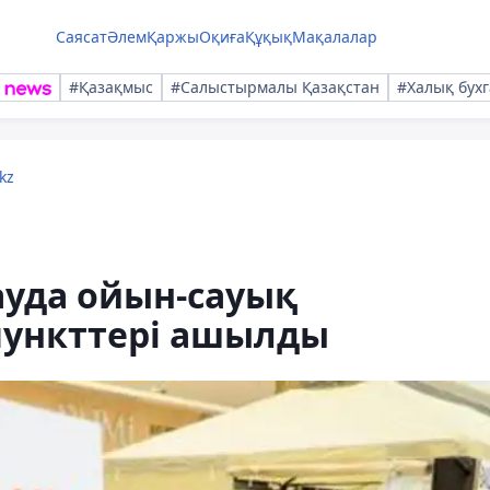
Саясат
Әлем
Қаржы
Оқиға
Құқық
Мақалалар
#Қазақмыс
#Салыстырмалы Қазақстан
#Халық бухг
kz
сауда ойын-сауық
пункттері ашылды