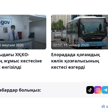
16 маусым 2020
22:57, 15 мамыр 2020
ыдағы ХҚКО-
Елорадада қоғамдық
ң жұмыс кестесіне
көлік қозғалысының
 енгізілді
кестесі өзгерді
абардар болыңыз: