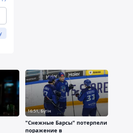
у
16:51, Бүгін
"Снежные Барсы" потерпели
поражение в