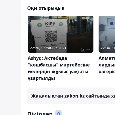
Оқи отырыңыз
22:26, 12 тамыз 2021
22:34, 
Ashyq: Ақтөбеде
Алмат
"көшбасшы" мәртебесіне
ларды
иелердің жұмыс уақыты
өзгеріс
ұзартылды
Жаңалықтан zakon.kz сайтында х
Пікірлер
0