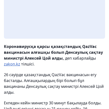
Коронавирусқа қарсы қазақстандық QazVac
вакцинасын алғашқы болып Денсаулық сақтау
министрі Алексей Цой алды,
деп хабарлайды
zakon.kz
тілшісі.
26 сәуірде қазақстандық QazVac вакцинасын егу
басталды. Алғашқылардың бірі болып бұл
вакцинаны Денсаулық сақтау министрі Алексей Цой
алды.
Екпеден кейін министр 30 минут бақылауда болды.
Цой енді екінші дозасын 21 күннен кейін, 16