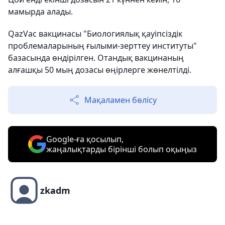
мамырда алады.
QazVac вакцинасы "Биологиялық қауіпсіздік
проблемаларының ғылыми-зерттеу институты"
базасында өндірілген. Отандық вакцинаның
алғашқы 50 мың дозасы өңірлерге жөнелтілді.
Мақаламен бөлісу
Google-ға қосылып,
жаңалықтарды бірінші болып оқыңыз
zkadm