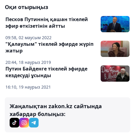
Оқи отырыңыз
Песков Путиннің қашан тікелей
эфир өткізетінін айтты
09:58, 02 маусым 2022
"Қалаулым" тікелей эфирде жүріп
жатыр
20:44, 18 наурыз 2019
Путин Байденге тікелей эфирде
кездесуді ұсынды
16:10, 19 наурыз 2021
Жаңалықтан zakon.kz сайтында
хабардар болыңыз: