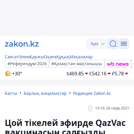
Қаз
Саясат
Әлем
Қаржы
Оқиға
Құқық
Мақалалар
#Референдум-2026
#Қазақстан мақтанышы
+30°
$
469.85
€
542.16
₽
5.78
Басты
Барлық жаңалықтар
Редакция Zakon.kz
15:10, 26 сәуір 2021
Цой тікелей эфирде QazVac
вакцинасын салғызды