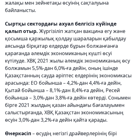
жалақы мен зейнетақы өсуінің сақталуына
байланысты.
Сыртқы сектордағы ахуал белгісіз күйінде
қалып отыр.
Жүргізіліп жатқан вакцина егу және
қосымша қаржылық қолдау шараларын қабылдау
аясында бірқатар елдерде бұрын болжанғанға
қарағанда әлемдік экономиканың күшті өсуі
күтілуде. ХВҚ 2021 жылы әлемдік экономиканың өсу
болжамын 5,5%-дан 6,0%-ға дейін, оның ішінде
Қазақстанның сауда әріптес елдерінің экономикасы
арасында: ЕО бойынша – 4,2%-дан 4,4%-ға дейін,
Қытай бойынша – 8,1%-дан 8,4%-ға дейін, Ресей
бойынша – 3,0%-дан 3,8%-ға дейін көтерді. Сонымен
бірге 2021 жылдың қазан айындағы бағалауымен
салыстырғанда, ХВҚ Қазақстан экономикасының
өсуін 3,0%-дан 3,2%-ға дейін қайта қарады.
Өнеркәсіп
– өсудің негізгі драйверлерінің бірі