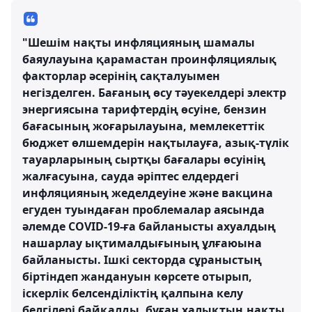
"Шешім нақты инфляцияның шамалы
баяулауына қарамастан проинфляциялық
факторлар әсерінің сақталуымен
негізделген. Бағаның өсу тәуекелдері электр
энергиясына тарифтердің өсуіне, бензин
бағасының жоғарылауына, мемлекеттік
бюджет өлшемдерін нақтылауға, азық-түлік
тауарларының сыртқы бағалары өсуінің
жалғасуына, сауда әріптес елдердегі
инфляцияның жеделдеуіне және вакцина
егуден туындаған проблемалар аясында
әлемде COVID-19-ға байланысты ахуалдың
нашарлау ықтималдығының ұлғаюына
байланысты. Ішкі секторда сұраныстың
біртіндеп жандануын көрсете отырып,
іскерлік белсенділіктің қалпына келу
белгілері байқалды, бұған халықтың нақты