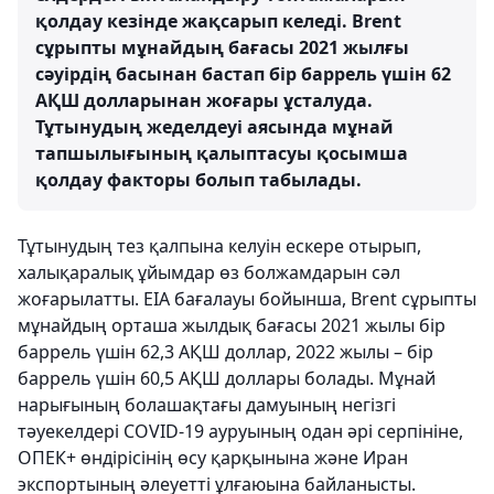
қолдау кезінде жақсарып келеді. Brent
сұрыпты мұнайдың бағасы 2021 жылғы
сәуірдің басынан бастап бір баррель үшін 62
АҚШ долларынан жоғары ұсталуда.
Тұтынудың жеделдеуі аясында мұнай
тапшылығының қалыптасуы қосымша
қолдау факторы болып табылады.
Тұтынудың тез қалпына келуін ескере отырып,
халықаралық ұйымдар өз болжамдарын сәл
жоғарылатты. EIA бағалауы бойынша, Brent сұрыпты
мұнайдың орташа жылдық бағасы 2021 жылы бір
баррель үшін 62,3 АҚШ доллар, 2022 жылы – бір
баррель үшін 60,5 АҚШ доллары болады. Мұнай
нарығының болашақтағы дамуының негізгі
тәуекелдері COVID-19 ауруының одан әрі серпініне,
ОПЕК+ өндірісінің өсу қарқынына және Иран
экспортының әлеуетті ұлғаюына байланысты.