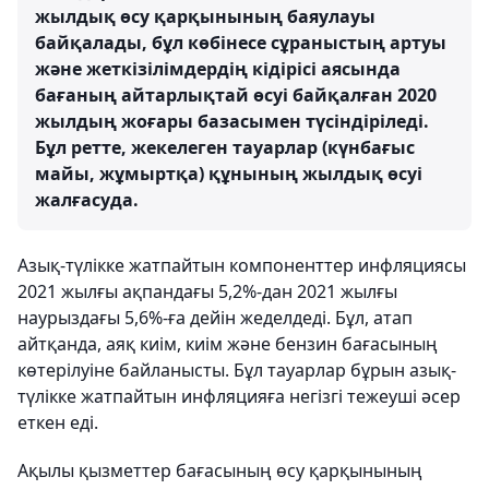
жылдық өсу қарқынының баяулауы
байқалады, бұл көбінесе сұраныстың артуы
және жеткізілімдердің кідірісі аясында
бағаның айтарлықтай өсуі байқалған 2020
жылдың жоғары базасымен түсіндіріледі.
Бұл ретте, жекелеген тауарлар (күнбағыс
майы, жұмыртқа) құнының жылдық өсуі
жалғасуда.
Азық-түлікке жатпайтын компоненттер инфляциясы
2021 жылғы ақпандағы 5,2%-дан 2021 жылғы
наурыздағы 5,6%-ға дейін жеделдеді. Бұл, атап
айтқанда, аяқ киім, киім және бензин бағасының
көтерілуіне байланысты. Бұл тауарлар бұрын азық-
түлікке жатпайтын инфляцияға негізгі тежеуші әсер
еткен еді.
Ақылы қызметтер бағасының өсу қарқынының