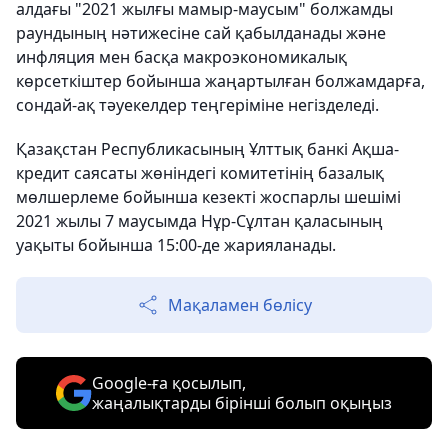
алдағы "2021 жылғы мамыр-маусым" болжамды
раундының нәтижесіне сай қабылданады және
инфляция мен басқа макроэкономикалық
көрсеткіштер бойынша жаңартылған болжамдарға,
сондай-ақ тәуекелдер теңгеріміне негізделеді.
Қазақстан Республикасының Ұлттық банкі Ақша-
кредит саясаты жөніндегі комитетінің базалық
мөлшерлеме бойынша кезекті жоспарлы шешімі
2021 жылы 7 маусымда Нұр-Сұлтан қаласының
уақыты бойынша 15:00-де жарияланады.
Мақаламен бөлісу
Google-ға қосылып,
жаңалықтарды бірінші болып оқыңыз