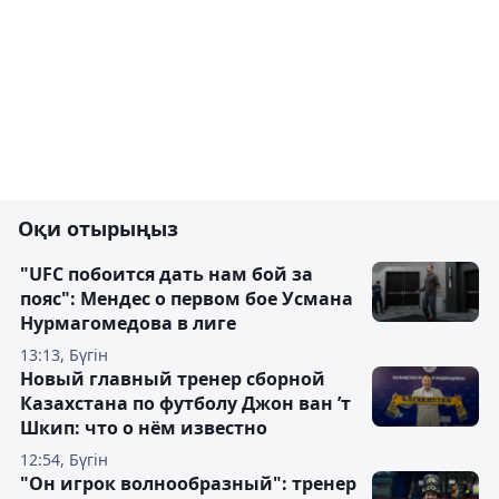
Оқи отырыңыз
"UFC побоится дать нам бой за
пояс": Мендес о первом бое Усмана
Нурмагомедова в лиге
13:13, Бүгін
Новый главный тренер сборной
Казахстана по футболу Джон ван ’т
Шкип: что о нём известно
12:54, Бүгін
"Он игрок волнообразный": тренер