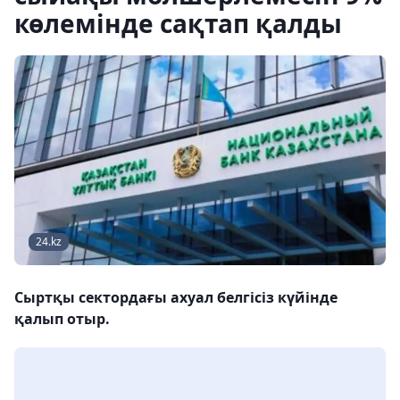
көлемінде сақтап қалды
24.kz
Сыртқы сектордағы ахуал белгісіз күйінде
қалып отыр.