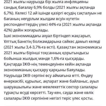
2021 жылғы наурызда бір жылға инфляцияны
сандық бағалау 6,9% болды (2021 жылғы ақпанда
6,7%). Келесі 12 ай ішінде қазіргі өсудің сақталуын не
бағаның неғұрлым жылдам өсуін күтетін
респонденттердің үлесі 44%-ға (2021 жылғы ақпанда
42%) дейін жоғарылады.
Ішкі экономикадағы ахуал біртіндеп жақсарып,
Ұлттық Банктің болжамдарына сәйкес дамып келеді
(2021 жылы 3,4-3,7%-ға өсті). Қазақстан экономикасы
2021 жылғы бірінші тоқсанның қорытындысы
бойынша жылдық мәнде 1,6%-ға қысқарды.
Қаңтарда ІЖӨ-нің төмендеуінен кейін ақпанда
экономиканың қысқару қарқыны баяулады.
Наурызда ІЖӨ серпіні өсу аймағына өтті. Өңдеу
өнеркәсібі, құрылыс, ақпарат және байланыс, ауыл
шаруашылығы және мемлекеттік сектор салалары
тұрақты өсуді көрсетті. Тау-кен, сауда және көлік
салалары ІЖӨ серпініне негізгі теріс үлес қосты.