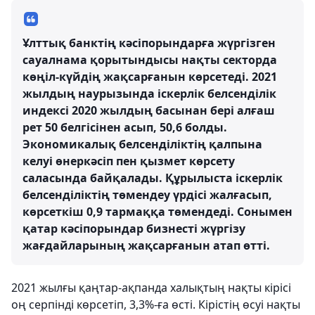
Ұлттық банктің кәсіпорындарға жүргізген
сауалнама қорытындысы нақты секторда
көңіл-күйдің жақсарғанын көрсетеді. 2021
жылдың наурызында іскерлік белсенділік
индексі 2020 жылдың басынан бері алғаш
рет 50 белгісінен асып, 50,6 болды.
Экономикалық белсенділіктің қалпына
келуі өнеркәсіп пен қызмет көрсету
саласында байқалады. Құрылыста іскерлік
белсенділіктің төмендеу үрдісі жалғасып,
көрсеткіш 0,9 тармаққа төмендеді. Сонымен
қатар кәсіпорындар бизнесті жүргізу
жағдайларының жақсарғанын атап өтті.
2021 жылғы қаңтар-ақпанда халықтың нақты кірісі
оң серпінді көрсетіп, 3,3%-ға өсті. Кірістің өсуі нақты