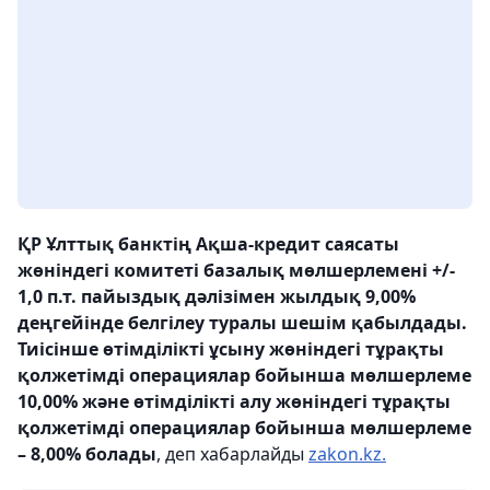
ҚР Ұлттық банктің Ақша-кредит саясаты
жөніндегі комитеті базалық мөлшерлемені +/-
1,0 п.т. пайыздық дәлізімен жылдық 9,00%
деңгейінде белгілеу туралы шешім қабылдады.
Тиісінше өтімділікті ұсыну жөніндегі тұрақты
қолжетімді операциялар бойынша мөлшерлеме
10,00% және өтімділікті алу жөніндегі тұрақты
қолжетімді операциялар бойынша мөлшерлеме
– 8,00% болады
, деп хабарлайды
zakon.kz.