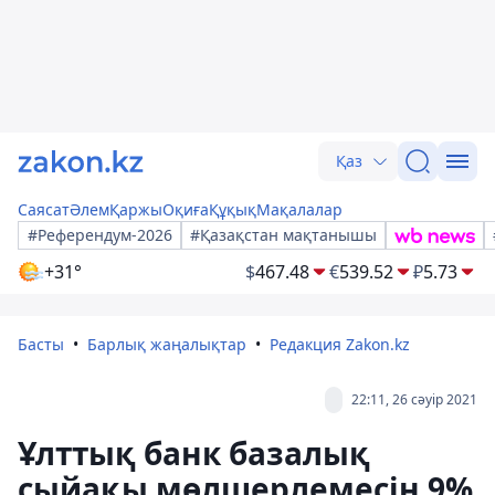
Қаз
Саясат
Әлем
Қаржы
Оқиға
Құқық
Мақалалар
#Референдум-2026
#Қазақстан мақтанышы
+31°
$
467.48
€
539.52
₽
5.73
Басты
Барлық жаңалықтар
Редакция Zakon.kz
22:11, 26 сәуір 2021
Ұлттық банк базалық
сыйақы мөлшерлемесін 9%