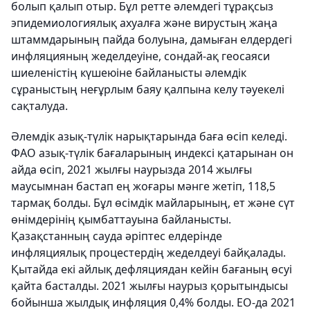
болып қалып отыр. Бұл ретте әлемдегі тұрақсыз
эпидемиологиялық ахуалға және вирустың жаңа
штаммдарының пайда болуына, дамыған елдердегі
инфляцияның жеделдеуіне, сондай-ақ геосаяси
шиеленістің күшеюіне байланысты әлемдік
сұраныстың неғұрлым баяу қалпына келу тәуекелі
сақталуда.
Әлемдік азық-түлік нарықтарында баға өсіп келеді.
ФАО азық-түлік бағаларының индексі қатарынан он
айда өсіп, 2021 жылғы наурызда 2014 жылғы
маусымнан бастап ең жоғары мәнге жетіп, 118,5
тармақ болды. Бұл өсімдік майларының, ет және сүт
өнімдерінің қымбаттауына байланысты.
Қазақстанның сауда әріптес елдерінде
инфляциялық процестердің жеделдеуі байқалады.
Қытайда екі айлық дефляциядан кейін бағаның өсуі
қайта басталды. 2021 жылғы наурыз қорытындысы
бойынша жылдық инфляция 0,4% болды. ЕО-да 2021