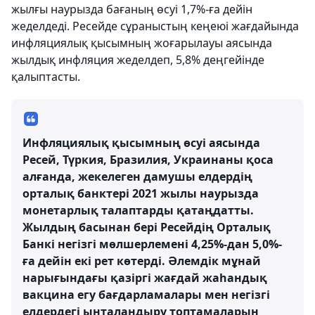
жылғы наурызда бағаның өсуі 1,7%-ға дейін
жеделдеді. Ресейде сұраныстың кеңеюі жағдайында
инфляциялық қысымның жоғарылауы аясында
жылдық инфляция жеделдеп, 5,8% деңгейінде
қалыптасты.
Инфляциялық қысымның өсуі аясында
Ресей, Түркия, Бразилия, Украинаны қоса
алғанда, жекелеген дамушы елдердің
орталық банктері 2021 жылы наурызда
монетарлық талаптарды қатаңдатты.
Жылдың басынан бері Ресейдің Орталық
Банкі негізгі мөлшерлемені 4,25%-дан 5,0%-
ға дейін екі рет көтерді. Әлемдік мұнай
нарығындағы қазіргі жағдай жаһандық
вакцина егу бағдарламалары мен негізгі
елдердегі ынталандыру топтамаларын