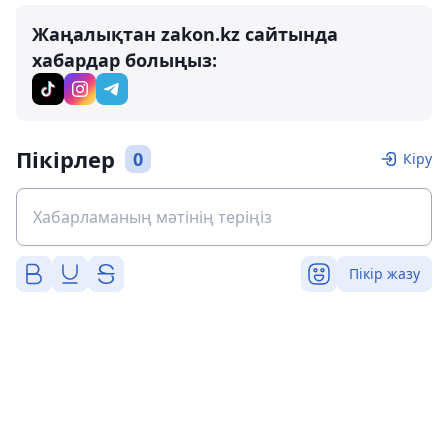
Жаңалықтан zakon.kz сайтында
хабардар болыңыз:
Пікірлер
0
Кіру
Пікір жазу