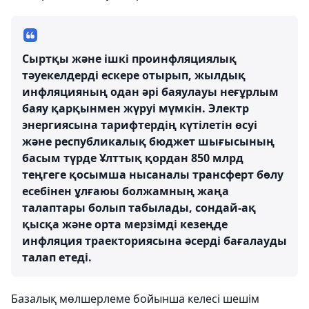
Сыртқы және ішкі проинфляциялық
тәуекелдерді ескере отырып, жылдық
инфляцияның одан әрі баяулауы неғұрлым
баяу қарқынмен жүруі мүмкін. Электр
энергиясына тарифтердің күтілетін өсуі
және республикалық бюджет шығысының
басым түрде Ұлттық қордан 850 млрд
теңгеге қосымша нысаналы трансферт бөлу
есебінен ұлғаюы болжамның жаңа
талаптары болып табылады, сондай-ақ
қысқа және орта мерзімді кезеңде
инфляция траекториясына әсерді бағалауды
талап етеді.
Базалық мөлшерлеме бойынша келесі шешім