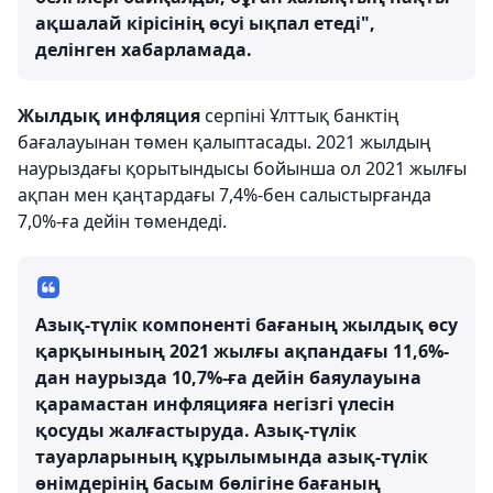
ақшалай кірісінің өсуі ықпал етеді",
делінген хабарламада.
Жылдық инфляция
серпіні Ұлттық банктің
бағалауынан төмен қалыптасады. 2021 жылдың
наурыздағы қорытындысы бойынша ол 2021 жылғы
ақпан мен қаңтардағы 7,4%-бен салыстырғанда
7,0%-ға дейін төмендеді.
Азық-түлік компоненті бағаның жылдық өсу
қарқынының 2021 жылғы ақпандағы 11,6%-
дан наурызда 10,7%-ға дейін баяулауына
қарамастан инфляцияға негізгі үлесін
қосуды жалғастыруда. Азық-түлік
тауарларының құрылымында азық-түлік
өнімдерінің басым бөлігіне бағаның