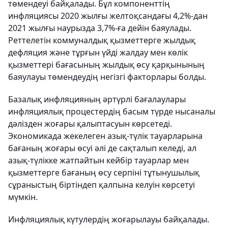
төмендеуі байқалады. Бұл компоненттің
инфляциясы 2020 жылғы желтоқсандағы 4,2%-дан
2021 жылғы наурызда 3,7%-ға дейін баяулады.
Реттелетін коммуналдық қызметтерге жылдық
дефляция және тұрғын үйді жалдау мен көлік
қызметтері бағасының жылдық өсу қарқынының
баяулауы төмендеудің негізгі факторлары болды.
Базалық инфляцияның әртүрлі бағалаулары
инфляциялық процестердің басым түрде нысаналы
дәлізден жоғары қалыптасуын көрсетеді.
Экономикада жекелеген азық-түлік тауарларына
бағаның жоғары өсуі әлі де сақталып келеді, ал
азық-түлікке жатпайтын кейбір тауарлар мен
қызметтерге бағаның өсу серпіні тұтынушылық
сұраныстың біртіндеп қалпына келуін көрсетуі
мүмкін.
Инфляциялық күтулердің жоғарылауы байқалады.