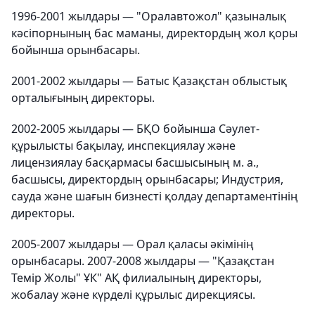
1996-2001 жылдары — "Оралавтожол" қазыналық
кәсіпорнының бас маманы, директордың жол қоры
бойынша орынбасары.
2001-2002 жылдары — Батыс Қазақстан облыстық
орталығының директоры.
2002-2005 жылдары — БҚО бойынша Сәулет-
құрылысты бақылау, инспекциялау және
лицензиялау басқармасы басшысының м. а.,
басшысы, директордың орынбасары; Индустрия,
сауда және шағын бизнесті қолдау департаментінің
директоры.
2005-2007 жылдары — Орал қаласы әкімінің
орынбасары. 2007-2008 жылдары — "Қазақстан
Темір Жолы" ҰК" АҚ филиалының директоры,
жобалау және күрделі құрылыс дирекциясы.