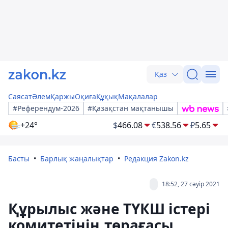
Қаз
Саясат
Әлем
Қаржы
Оқиға
Құқық
Мақалалар
#Референдум-2026
#Қазақстан мақтанышы
+24°
$
466.08
€
538.56
₽
5.65
Басты
Барлық жаңалықтар
Редакция Zakon.kz
18:52, 27 сәуір 2021
Құрылыс және ТҮКШ істері
комитетінің төрағасы