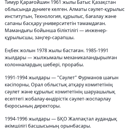
Тимур Қарағойшин 1961 жылы Батыс Қазақстан
облысында дүниеге келген. Алматы сәулет-құрылыс
институтын, Технология, құрылыс, бағалау және
сапаны басқару университетін тәмамдаған.
Мамандығы бойынша біліктілігі — инженер-
құрылысшы, заңгер-сарапшы.
Еңбек жолын 1978 жылы бастаған. 1985-1991
жылдары — жылжымалы механикаландырылған
колонналардың шебері, прорабы.
1991-1994 жылдары — "Сәулет" Фурманов шағын
кәсіпорны, Орал облыстық атқару комитетінің
сәулет және құрылыс комитетінің шаруашылық
есептегі жобалау-өндірістік сәулет-жоспарлау
бюросының директоры.
1994-1996 жылдары — БҚО Жалпақтал аудандық
әкімшілігі басшысының орынбасары.