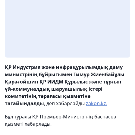
ҚР Индустрия және инфрақұрылымдық даму
министрінің бұйрығымен Тимур Жиенбайұлы
Қарағойшин ҚР ИИДМ Құрылыс және тұрғын
үй-коммуналдық шаруашылық істері
комитетінің төрағасы қызметіне
тағайындалды
, деп хабарлайды
zakon.kz.
Бұл туралы ҚР Премьер-Министрінің баспасөз
қызметі хабарлады.