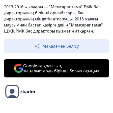
2013-2016 жылдары — "Мемсараптама" РМК бас
директорының бірінші орынбасары; бас
директорының міндетін атқарушы, 2016 жылғы
маусымнан бастап қазірге дейін "Мемсараптама"
ШЖҚ РМК бас директоры қызметін атқарған.
Мақаламен бөлісу
Google-ға қосылып,
жаңалықтарды бірінші болып оқыңыз
zkadm