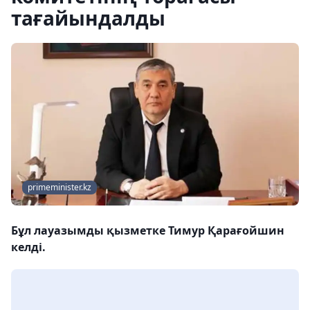
тағайындалды
primeminister.kz
Бұл лауазымды қызметке Тимур Қарағойшин
келді.