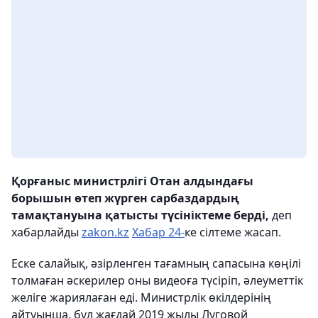
Қорғаныс министрлігі Отан алдындағы
борышын өтеп жүрген сарбаздардың
тамақтануына қатысты түсініктеме берді,
деп
хабарлайды
zakon.kz
Хабар 24-
ке сілтеме жасап.
Еске салайық, әзірленген тағамның сапасына көңілі
толмаған әскерилер оны видеоға түсіріп, әлеуметтік
желіге жариялаған еді. Министрлік өкілдерінің
айтуынша, бұл жағдай 2019 жылы Луговой