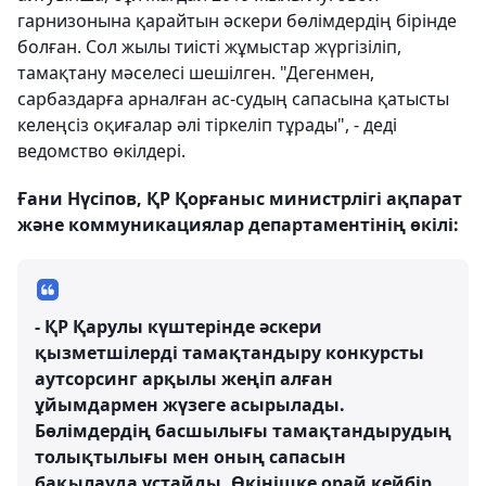
гарнизонына қарайтын әскери бөлімдердің бірінде
болған. Сол жылы тиісті жұмыстар жүргізіліп,
тамақтану мәселесі шешілген. "Дегенмен,
сарбаздарға арналған ас-судың сапасына қатысты
келеңсіз оқиғалар әлі тіркеліп тұрады", - деді
ведомство өкілдері.
Ғани Нүсіпов, ҚР Қорғаныс министрлігі ақпарат
және коммуникациялар департаментінің өкілі:
- ҚР Қарулы күштерінде әскери
қызметшілерді тамақтандыру конкурсты
аутсорсинг арқылы жеңіп алған
ұйымдармен жүзеге асырылады.
Бөлімдердің басшылығы тамақтандырудың
толықтылығы мен оның сапасын
бақылауда ұстайды. Өкінішке орай кейбір