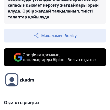
сапасыз қызмет көрсету жағдайлары орын
алуда. Әрбір жағдай талқыланып, тиісті
талаптар қойылуда.
Мақаламен бөлісу
Google-ға қосылып,
жаңалықтарды бірінші болып оқыңыз
zkadm
Оқи отырыңыз