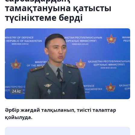
тамақтануына қатысты
түсініктеме берді
24.kz
Әрбір жағдай талқыланып, тиісті талаптар
қойылуда.