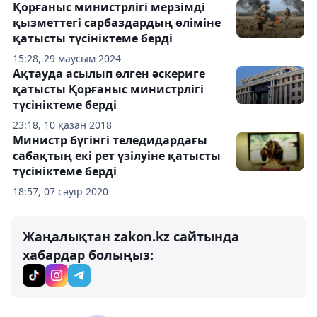
Қорғаныс министрлігі мерзімді
қызметтегі сарбаздардың өліміне
қатысты түсініктеме берді
15:28, 29 маусым 2024
Ақтауда асылып өлген әскериге
қатысты Қорғаныс министрлігі
түсініктеме берді
23:18, 10 қазан 2018
Министр бүгінгі теледидардағы
сабақтың екі рет үзілуіне қатысты
түсініктеме берді
18:57, 07 сәуір 2020
Жаңалықтан zakon.kz сайтында
хабардар болыңыз: