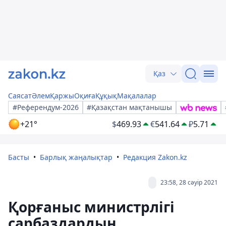
Қаз
Саясат
Әлем
Қаржы
Оқиға
Құқық
Мақалалар
#Референдум-2026
#Қазақстан мақтанышы
+21°
$
469.93
€
541.64
₽
5.71
Басты
Барлық жаңалықтар
Редакция Zakon.kz
23:58, 28 сәуір 2021
Қорғаныс министрлігі
сарбаздардың