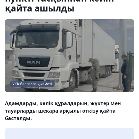
қайта ашылды
ҰҚК баспасөз қызметі
Адамдарды, көлік құралдарын, жүктер мен
тауарларды шекара арқылы өткізу қайта
басталды.