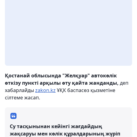
Қостанай облысында "Желқуар" автокөлік
өткізу пункті арқылы өту қайта жанданды,
деп
хабарлайды
zakon.kz
ҰҚК баспасөз қызметіне
сілтеме жасап.
Су тасқынынан кейінгі жағдайдың
жақсаруы мен көлік құралдарының жүріп