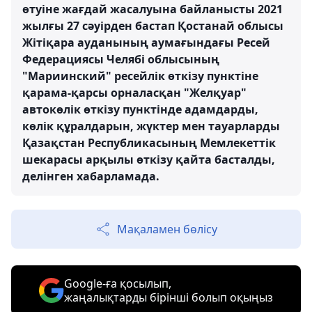
өтуіне жағдай жасалуына байланысты 2021
жылғы 27 сәуірден бастап Қостанай облысы
Жітіқара ауданының аумағындағы Ресей
Федерациясы Челябі облысының
"Мариинский" ресейлік өткізу пунктіне
қарама-қарсы орналасқан "Желқуар"
автокөлік өткізу пунктінде адамдарды,
көлік құралдарын, жүктер мен тауарларды
Қазақстан Республикасының Мемлекеттік
шекарасы арқылы өткізу қайта басталды,
делінген хабарламада.
Мақаламен бөлісу
Google-ға қосылып,
жаңалықтарды бірінші болып оқыңыз