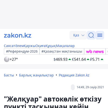
Қаз
Саясат
Әлем
Қаржы
Оқиға
Құқық
Мақалалар
#Референдум-2026
#Қазақстан мақтанышы
+27°
$
469.93
€
541.64
₽
5.71
Басты
Барлық жаңалықтар
Редакция Zakon.kz
14:49, 29 сәуір 2021
"Желқуар" автокөлік өткізу
пункті тасқыннан кейін