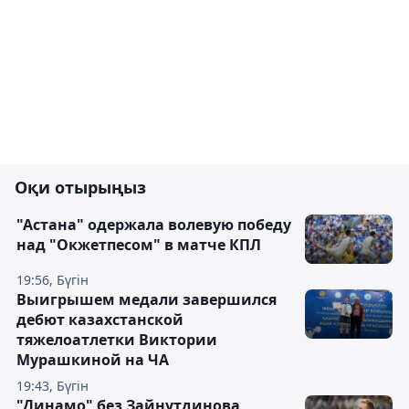
Оқи отырыңыз
"Астана" одержала волевую победу
над "Окжетпесом" в матче КПЛ
19:56, Бүгін
Выигрышем медали завершился
дебют казахстанской
тяжелоатлетки Виктории
Мурашкиной на ЧА
19:43, Бүгін
"Динамо" без Зайнутдинова