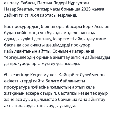
әзірлеу. Елбасы, Партия Лидері Нұрсұлтан
Назарбаевтың тапсырмасы бойынша 2025 жылға
дейінгі тиісті Жол картасы әзірленді.
Бас прокурордың бірінші орынбасары Берік Асылов
бұдан кейін жаңа үш буынды модель аясында
адамды күдікті деп тану, іс-әрекетті айқындау және
басқа да сол сияқты шешімдерді прокурор
қабылдайтынын айтты. Сонымен қатар, енді
тергеушілердің орнына айыптау актісін дайындауды
да прокурорларға жүктеу ұсынылады.
Өз кезегінде Кеңес мүшесі Қайырбек Сүлейменов
өкілеттіктерді қайта бөлуге байланысты
прокуратура жүйесіне жұмыстың артып келе
жатқанын ескере отырып, бастапқы кезде тек ауыр
және аса ауыр қылмыстар бойынша ғана айыптау
актісін жасауды тапсыруды ұсынды.