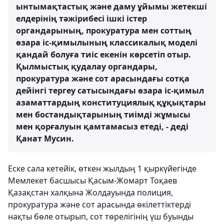
ынтымақтастық және даму ұйымы жетекші
елдерінің тәжірибесі ішкі істер
органдарының, прокуратура мен соттың
өзара іс-қимылының классикалық моделі
қандай болуға тиіс екенін көрсетіп отыр.
Қылмыстық қудалау органдары,
прокуратура және сот арасындағы сотқа
дейінгі тергеу сатысындағы өзара іс-қимыл
азаматтардың конституциялық құқықтары
мен бостандықтарының тиімді жұмысы
мен қорғалуын қамтамасыз етеді, - деді
Қанат Мусин.
Еске сала кетейік, өткен жылдың 1 қыркүйегінде
Мемлекет басшысы Қасым-Жомарт Тоқаев
Қазақстан халқына Жолдауында полиция,
прокуратура және сот арасында өкілеттіктерді
нақты бөле отырып, сот төрелігінің үш буынды