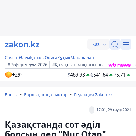
Қаз
Саясат
Әлем
Қаржы
Оқиға
Құқық
Мақалалар
#Референдум-2026
#Қазақстан мақтанышы
+29°
$
469.93
€
541.64
₽
5.71
Басты
Барлық жаңалықтар
Редакция Zakon.kz
17:01, 29 сәуір 2021
Қазақстанда сот әділ
болсын деп "Nur Otan"