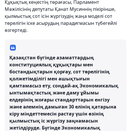
Құқықтық кеңестің төрағасы, Парламент
Мәжілісінің депутаты Қанат Мусиннің пікірінше,
қылмыстық сот ісін жүргізудің жаңа моделі сот
төрелігін іске асырудың парадигмасын түбегейлі
өзгертеді.
Қазақстан бүгінде азаматтардың
конституциялық құқықтары мен
бостандықтарын қорғау, сот төрелігінің
қолжетімділігі мен ашықтығын
қамтамасыз ету, сондай-ақ Экономикалық
ынтымақтастық және даму ұйымы
елдерінің жоғары стандарттарын енгізу
және әлемнің дамыған 30 елінің қатарына
кіру міндеттемесін растау үшін өзінің
қылмыстық іс жүргізу заңнамасын
жетілдіруде. Бүгінде Экономикалық