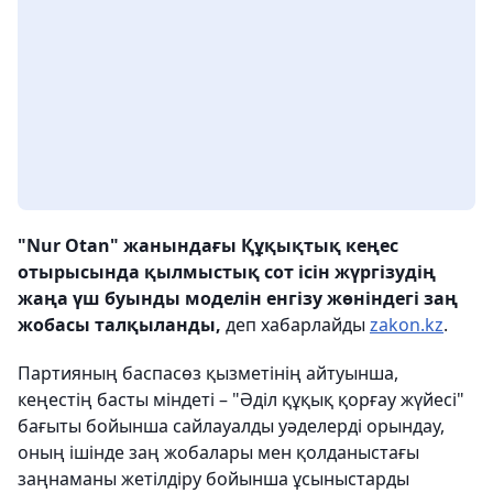
"Nur Otan" жанындағы Құқықтық кеңес
отырысында қылмыстық сот ісін жүргізудің
жаңа үш буынды моделін енгізу жөніндегі заң
жобасы талқыланды,
деп хабарлайды
zakon.kz
.
Партияның баспасөз қызметінің айтуынша,
кеңестің басты міндеті – "Әділ құқық қорғау жүйесі"
бағыты бойынша сайлауалды уәделерді орындау,
оның ішінде заң жобалары мен қолданыстағы
заңнаманы жетілдіру бойынша ұсыныстарды