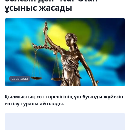
ұсыныс жасады
cabar.asia
Қылмыстық сот төрелігінің үш буынды жүйесін
енгізу туралы айтылды.