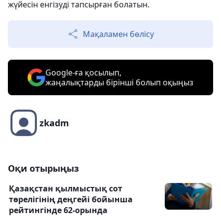
жүйесін енгізуді тапсырған болатын.
Мақаламен бөлісу
Google-ға қосылып,
жаңалықтарды бірінші болып оқыңыз
zkadm
Оқи отырыңыз
Қазақстан қылмыстық сот
төрелігінің деңгейі бойынша
рейтингінде 62-орында