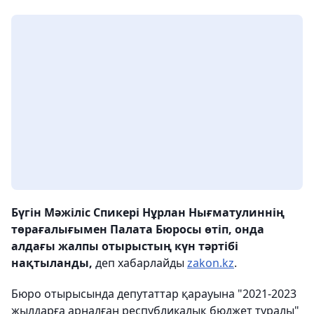
​Бүгін Мәжіліс Спикері Нұрлан Нығматулиннің
төрағалығымен Палата Бюросы өтіп, онда
алдағы жалпы отырыстың күн тәртібі
нақтыланды,
деп хабарлайды
zakon.kz
.
​Бюро отырысында депутаттар қарауына "2021-2023
жылдарға арналған республикалық бюджет туралы"