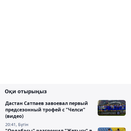
Оқи отырыңыз
Дастан Сатпаев завоевал первый
предсезонный трофей с "Челси"
(видео)
20:41, Бүгін
"Ордабасы" разгромил "Жетысу" в