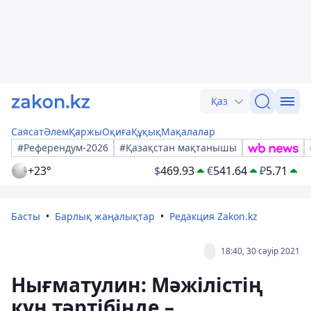
Қаз
Саясат
Әлем
Қаржы
Оқиға
Құқық
Мақалалар
#Референдум-2026
#Қазақстан мақтанышы
+23°
$
469.93
€
541.64
₽
5.71
Басты
Барлық жаңалықтар
Редакция Zakon.kz
18:40, 30 сәуір 2021
Нығматулин: Мәжілістің
күн тәртібінде –