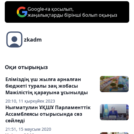
Google-ға қосылып,
жаңалықтарды бірінші болып оқыңыз
zkadm
Оқи отырыңыз
Еліміздің үш жылға арналған
бюджеті туралы заң жобасы
Мәжілістің қарауына ұсынылды
20:10, 11 қыркүйек 2023
Нығматулин ҰҚШҰ Парламенттік
Ассамблеясы отырысында сөз
сөйледі
21:51, 15 маусым 2020