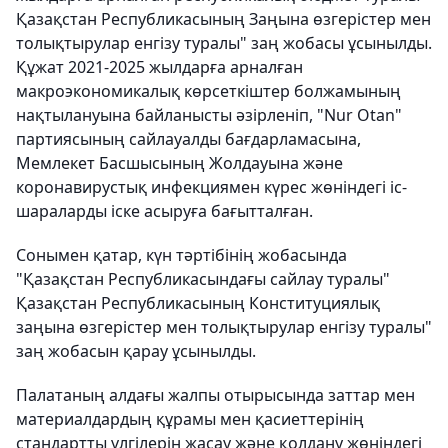
Қазақстан Республикасының Заңына өзгерістер мен
толықтырулар енгізу туралы" заң жобасы ұсынылды.
​Құжат 2021-2025 жылдарға арналған
макроэкономикалық көрсеткіштер болжамының
нақтылануына байланысты әзірленіп, "Nur Otan"
партиясының сайлауалды бағдарламасына,
Мемлекет Басшысының Жолдауына және
коронавирустық инфекциямен күрес жөніндегі іс-
шараларды іске асыруға бағытталған.
​Сонымен қатар, күн тәртібінің жобасында
"Қазақстан Республикасындағы сайлау туралы"
Қазақстан Республикасының Конституциялық
заңына өзгерістер мен толықтырулар енгізу туралы"
заң жобасын қарау ұсынылды.
​Палатаның алдағы жалпы отырысында заттар мен
материалдардың құрамы мен қасиеттерінің
стандартты үлгілерін жасау және қолдану жөніндегі