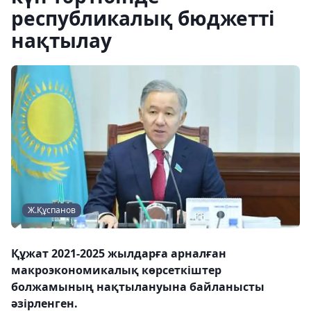
республикалық бюджетті
нақтылау
Ж.Құспанов
​Құжат 2021-2025 жылдарға арналған
макроэкономикалық көрсеткіштер
болжамының нақтылануына байланысты
әзірленген.