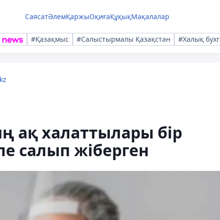
Саясат
Әлем
Қаржы
Оқиға
Құқық
Мақалалар
#Қазақмыс
#Салыстырмалы Қазақстан
#Халық бухг
kz
ң ақ халаттылары бір
пе салып жіберген