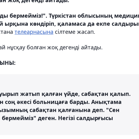
ңды бермейміз!". Түркістан облысының медици
й ырқына көндіріп, қаламаса да екпе салдыры
тана
телеарнасына
сілтеме жасап.
й нұсқау болған жоқ дегенді айтады.
ҒЫНЫ:
ауырып жатып қалған үйде, сабақтан қалып.
н соң әкесі больницаға барды. Анықтама
қызымның сабақтан қалғанына деп. "Сен
бермейміз" деген. Негізі салдырғысы