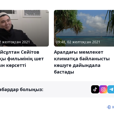
09:48, 02 желтоқсан 2021
02 желтоқсан 2021
Аралдағы мемлекет
йсұлтан Сейітов
климатқа байланысты
қы фильмінің шет
көшуге дайындала
н көрсетті
бастады
абардар болыңыз: