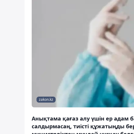
zakon.kz
Анықтама қағаз алу үшін ер адам б
салдырмасаң, тиісті құжатыңды бер
министрліктен мұндай нұсқау болғ