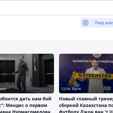
Пікір жаз
үгін
12:54, Бүгін
обоится дать нам бой
Новый главный трене
с": Мендес о первом
сборной Казахстана п
смана Нурмагомедова
футболу Джон ван ’т 