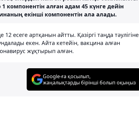
р 1 компонентін алған адам 45 күнге дейін
инаның екінші компонентін ала алады.
 12 есеге артқанын айтты. Қазіргі таңда тәулігіне
далады екен. Айта кетейін, вакцина алған
ронавирус жұқтырып алған.
Google-ға қосылып,
жаңалықтарды бірінші болып оқыңыз