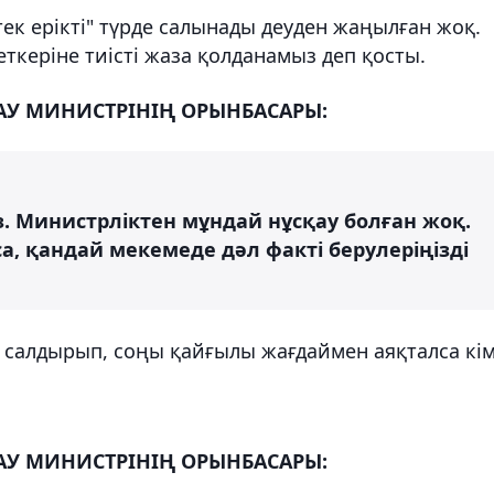
тек ерікті" түрде салынады деуден жаңылған жоқ.
ткеріне тиісті жаза қолданамыз деп қосты.
ТАУ МИНИСТРІНІҢ ОРЫНБАСАРЫ:
з. Министрліктен мұндай нұсқау болған жоқ.
, қандай мекемеде дәл факті берулеріңізді
салдырып, соңы қайғылы жағдаймен аяқталса кі
ТАУ МИНИСТРІНІҢ ОРЫНБАСАРЫ: