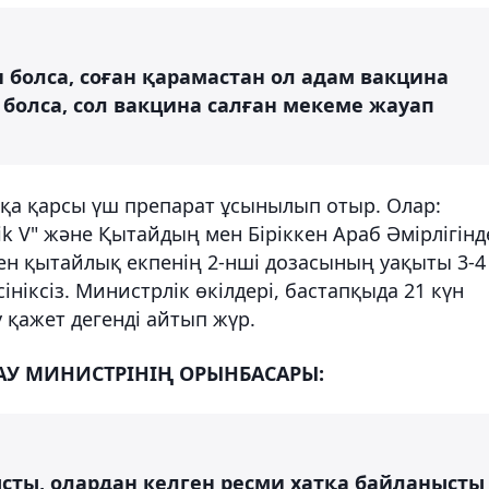
 болса, соған қарамастан ол адам вакцина
болса, сол вакцина салған мекеме жауап
сқа қарсы үш препарат ұсынылып отыр. Олар:
nik V" және Қытайдың мен Біріккен Араб Әмірлігінд
пен қытайлық екпенің 2-нші дозасының уақыты 3-4
ініксіз. Министрлік өкілдері, бастапқыда 21 күн
у қажет дегенді айтып жүр.
ТАУ МИНИСТРІНІҢ ОРЫНБАСАРЫ:
ысты, олардан келген ресми хатқа байланысты