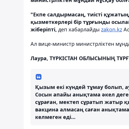
"Екпе салдырмасаң, тиісті құжаты
қызметкерлері бір тұрғынды осыла
жіберіпті,
деп хабарлайды
zakon.kz
Ас
Ал вице-министр министрліктен мұнда
Лаура, ТҮРКІСТАН ОБЛЫСЫНЫҢ ТҰР
Қызым екі күндей тұмау болып, 
Сосын апайы анықтама әкел деге
сұраған, мектеп сұратып жатыр 
вакцина алмасаң саған анықтама 
келмеген еді...