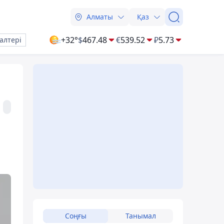
Алматы
Қаз
+32°
$
467.48
€
539.52
₽
5.73
алтері
Соңғы
Танымал