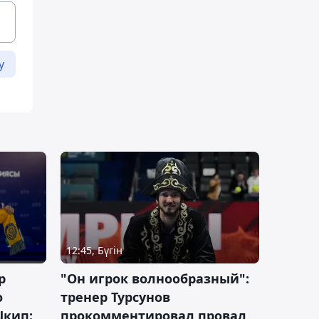
у
12:45, Бүгін
р
"Он игрок волнообразный":
о
тренер Турсунов
Шкип:
прокомментировал провал