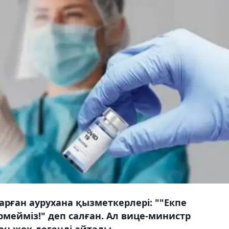
арған аурухана қызметкерлері: ""Екпе
мейміз!" деп салған. Ал вице-министр
ан жоқ дегенді айтады.