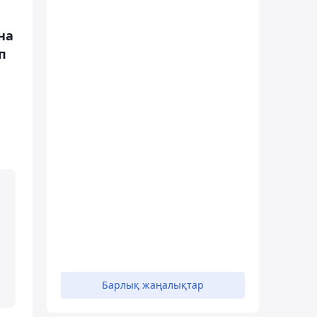
на
п
Барлық жаңалықтар