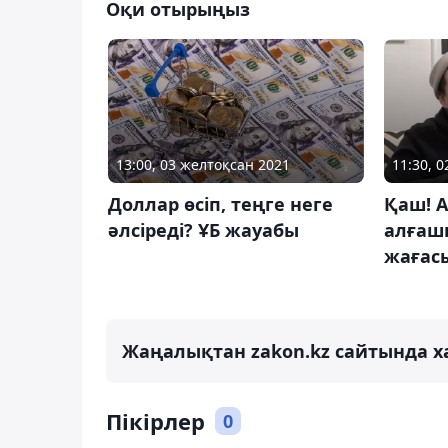
Оқи отырыңыз
13:00, 03 желтоқсан 2021
11:30, 
Доллар өсіп, теңге неге
Қаш! А
әлсіреді? ҰБ жауабы
алғаш
жағасы
Жаңалықтан zakon.kz сайтында х
Пікірлер
0