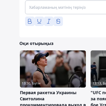
Оқи отырыңыз
13:30, Бүгін
13:13, Б
Первая ракетка Украины
"UFC п
Свитолина
за поя
прокомментировала выход в
бое У