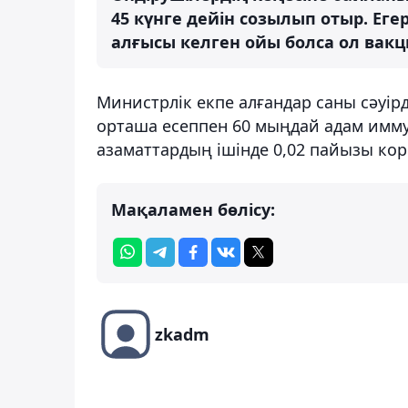
45 күнге дейін созылып отыр. Еге
алғысы келген ойы болса ол вакц
Министрлік екпе алғандар саны сәуірде
орташа есеппен 60 мыңдай адам иммун
азаматтардың ішінде 0,02 пайызы ко
Мақаламен бөлісу:
zkadm