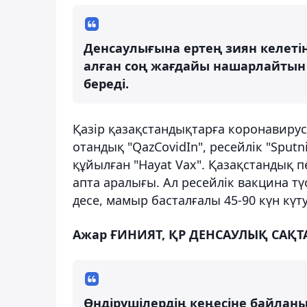
Денсаулығына ертең зиян келетін
алған соң жағдайы нашарлайтын 
береді.
Қазір қазақстандықтарға коронавиру
отандық "QazCovidIn", ресейлік "Sput
құйылған "Hayat Vax". Қазақстандық 
апта аралығы. Ал ресейлік вакцина түс
десе, мамыр басталғалы 45-90 күн күт
Ажар ҒИНИЯТ, ҚР ДЕНСАУЛЫҚ САҚ
Өндірушілердің кеңесіне байлан