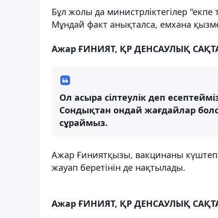
Бұл жолы да министрліктегілер "екпе 
Мұндай факт анықталса, емхана қызме
Ажар ҒИНИЯТ, ҚР ДЕНСАУЛЫҚ САҚ
Ол асыра сілтеулік деп есептеймі
Сондықтан ондай жағдайлар болса
сұраймыз.
Ажар Ғиниятқызы, вакцинаны күштеп 
жауап беретінін де нақтылады.
Ажар ҒИНИЯТ, ҚР ДЕНСАУЛЫҚ САҚ