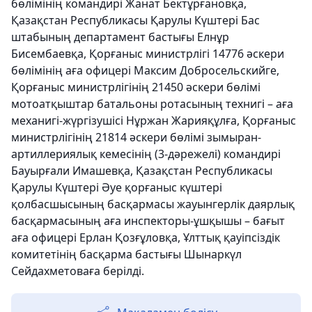
бөлімінің командирі Жанат Бектұрғановқа,
Қазақстан Республикасы Қарулы Күштері Бас
штабының департамент бастығы Елнұр
Бисембаевқа, Қорғаныс министрлігі 14776 әскери
бөлімінің аға офицері Максим Добросельскийге,
Қорғаныс министрлігінің 21450 әскери бөлімі
мотоатқыштар батальоны ротасының технигі – аға
механигі-жүргізушісі Нұржан Жарияқұлға, Қорғаныс
министрлігінің 21814 әскери бөлімі зымыран-
артиллериялық кемесінің (3-дәрежелі) командирі
Бауырғали Имашевқа, Қазақстан Республикасы
Қарулы Күштері Әуе қорғаныс күштері
қолбасшысының басқармасы жауынгерлік даярлық
басқармасының аға инспекторы-ұшқышы – бағыт
аға офицері Ерлан Қозғұловқа, Ұлттық қауіпсіздік
комитетінің басқарма бастығы Шынаркүл
Сейдахметоваға берілді.