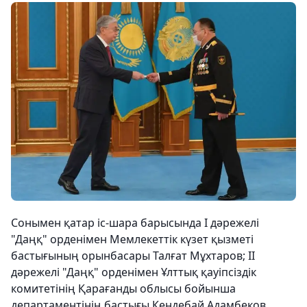
Сонымен қатар іс-шара барысында І дәрежелі
"Даңқ" орденімен Мемлекеттік күзет қызметі
бастығының орынбасары Талғат Мұхтаров; ІІ
дәрежелі "Даңқ" орденімен Ұлттық қауіпсіздік
комитетінің Қарағанды облысы бойынша
департаментінің бастығы Кендебай Адамбеков,