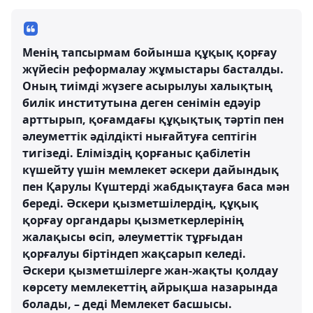
Менің тапсырмам бойынша құқық қорғау
жүйесін реформалау жұмыстары басталды.
Оның тиімді жүзеге асырылуы халықтың
билік институтына деген сенімін едәуір
арттырып, қоғамдағы құқықтық тәртіп пен
әлеуметтік әділдікті нығайтуға септігін
тигізеді. Еліміздің қорғаныс қабілетін
күшейту үшін мемлекет әскери дайындық
пен Қарулы Күштерді жабдықтауға баса мән
береді. Әскери қызметшілердің, құқық
қорғау органдары қызметкерлерінің
жалақысы өсіп, әлеуметтік тұрғыдан
қорғалуы біртіндеп жақсарып келеді.
Әскери қызметшілерге жан-жақты қолдау
көрсету мемлекеттің айрықша назарында
болады, – деді Мемлекет басшысы.