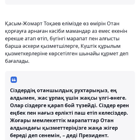
Қасым-Жомарт Тоқаев елімізде өз өмірін Отан
қорғауға арнаған кәсіби мамандар аз емес екенін
ерекше атап өтіп, бүгінгі марапат пен алғысты
барша әскери қызметшілерге, Күштік құрылым
қызметкерлеріне көрсетілген шынайы құрмет деп
бағалады.
Сіздердің отаншылдық рухтарыңыз, ең
алдымен, жас ұрпақ үшін жақсы үлгі-өнеге.
Олар сіздерге қарап бой түзейді. Сіздер ерен
еңбек пен нағыз ерлікті паш етіп келесіздер.
Жоғары мемлекеттік марапаттар Отан
алдындағы қызметтеріңізге жаңа жігер
береді деп сенемін, – деді Президент.