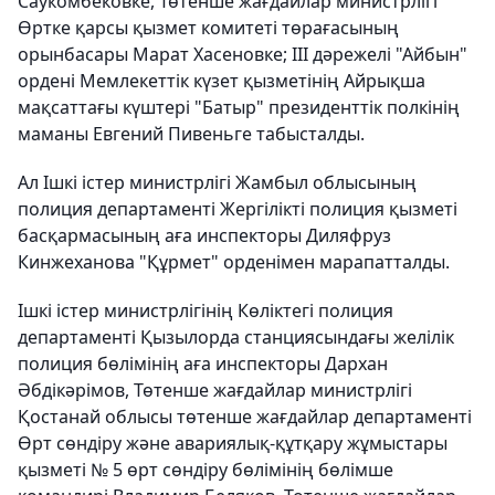
Саукомбековке, Төтенше жағдайлар министрлігі
Өртке қарсы қызмет комитеті төрағасының
орынбасары Марат Хасеновке; ІІІ дәрежелі "Айбын"
ордені Мемлекеттік күзет қызметінің Айрықша
мақсаттағы күштері "Батыр" президенттік полкінің
маманы Евгений Пивеньге табысталды.
Ал Ішкі істер министрлігі Жамбыл облысының
полиция департаменті Жергілікті полиция қызметі
басқармасының аға инспекторы Диляфруз
Кинжеханова "Құрмет" орденімен марапатталды.
Ішкі істер министрлігінің Көліктегі полиция
департаменті Қызылорда станциясындағы желілік
полиция бөлімінің аға инспекторы Дархан
Әбдікәрімов, Төтенше жағдайлар министрлігі
Қостанай облысы төтенше жағдайлар департаменті
Өрт сөндіру және авариялық-құтқару жұмыстары
қызметі № 5 өрт сөндіру бөлімінің бөлімше