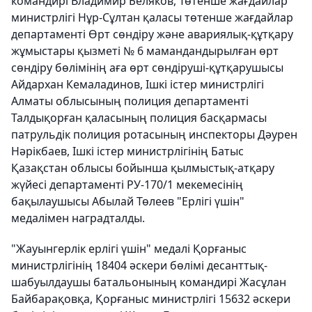
командирі Владимир Беляков, Төтенше жағдайлар
министрлігі Нұр-Сұлтан қаласы төтенше жағдайлар
департаменті Өрт сөндіру және авариялық-құтқару
жұмыстары қызметі № 6 мамандандырылған өрт
сөндіру бөлімінің аға өрт сөндіруші-құтқарушысы
Айдархан Кемаладинов, Ішкі істер министрлігі
Алматы облысының полиция департаменті
Талдықорған қаласының полиция басқармасы
патрульдік полиция ротасының инспекторы Дәурен
Нәрікбаев, Ішкі істер министрлігінің Батыс
Қазақстан облысы бойынша қылмыстық-атқару
жүйесі департаменті РУ-170/1 мекемесінің
бақылаушысы Абылай Төлеев "Ерлігі үшін"
медалімен наградталды.
"Жауынгерлік ерлігі үшін" медалі Қорғаныс
министрлігінің 18404 әскери бөлімі десанттық-
шабуылдаушы батальонының командирі Жасұлан
Байбарақовқа, Қорғаныс министрлігі 15632 әскери