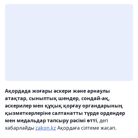
Ақордада жоғары әскери және арнаулы
атақтар, сыныптық шендер, сондай-ақ,
әскерилер мен құқық қорғау органдарының
қызметкерлеріне салтанатты түрде ордендер
мен медальдар тапсыру рәсімі өтті
, деп
хабарлайды
zakon.kz
Ақордаға сілтеме жасап.