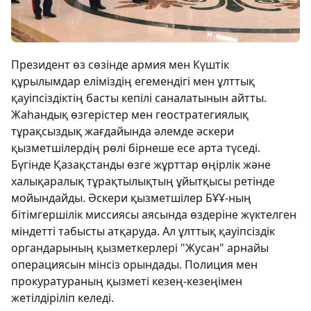
Президент өз сөзінде армия мен Күштік
құрылымдар еліміздің егемендігі мен ұлттық
қауіпсіздіктің басты кепілі саналатынын айтты.
Жаһандық өзгерістер мен геостратегиялық
тұрақсыздық жағдайында әлемде әскери
қызметшілердің рөлі бірнеше есе арта түседі.
Бүгінде Қазақстанды өзге жұрттар өңірлік және
халықаралық тұрақтылықтың ұйытқысы ретінде
мойындайды. Әскери қызметшілер БҰҰ-ның
бітімгершілік миссиясы аясында өздеріне жүктелген
міндетті табысты атқаруда. Ал ұлттық қауіпсіздік
органдарының қызметкерлері "Жусан" арнайы
операциясын мінсіз орындады. Полиция мен
прокуратураның қызметі кезең-кезеңімен
жетілдіріліп келеді.