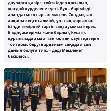
дауларға қазіргі түйткілдер қосылып,
жағдай күрделене түсті. Бұл – бәрімізді
алаңдатып отырған мәселе. Сондықтан
арқаны кеңге салмай, ұлттық қорғаныс
ісінде темірдей тәртіп сақтауымыз керек.
Біздің әскеріміз және барлық Күштік
құрылымдар сырттан келген қауіп-қатерге
тойтарыс беруге әрдайым сақадай-сай
дайын болуға тиіс, – деді Мемлекет
басшысы.