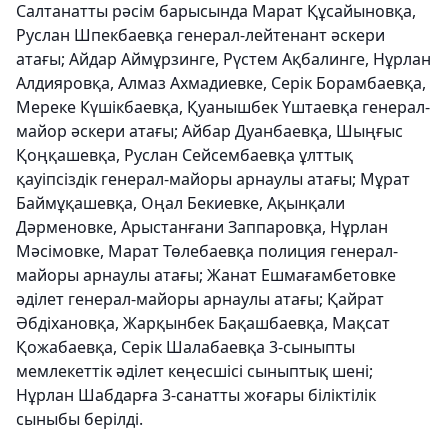
Салтанатты рәсім барысында Марат Құсайыновқа,
Руслан Шпекбаевқа генерал-лейтенант әскери
атағы; Айдар Аймұрзинге, Рүстем Ақбалинге, Нұрлан
Алдияровқа, Алмаз Ахмадиевке, Серік Борамбаевқа,
Мереке Күшікбаевқа, Қуанышбек Үштаевқа генерал-
майор әскери атағы; Айбар Дуанбаевқа, Шыңғыс
Қоңқашевқа, Руслан Сейсембаевқа ұлттық
қауіпсіздік генерал-майоры арнаулы атағы; Мұрат
Баймұқашевқа, Оңал Бекиевке, Ақынқали
Дәрменовке, Арыстанғани Заппаровқа, Нұрлан
Мәсімовке, Марат Төлебаевқа полиция генерал-
майоры арнаулы атағы; Жанат Ешмағамбетовке
әділет генерал-майоры арнаулы атағы; Қайрат
Әбдіхановқа, Жарқынбек Бақашбаевқа, Мақсат
Қожабаевқа, Серік Шалабаевқа 3-сыныпты
мемлекеттік әділет кеңесшісі сыныптық шені;
Нұрлан Шабдарға 3-санатты жоғары біліктілік
сыныбы берілді.