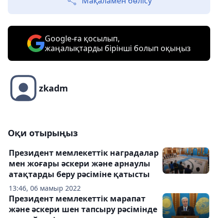
Мақаламен бөлісу
Google-ға қосылып,
жаңалықтарды бірінші болып оқыңыз
zkadm
Оқи отырыңыз
Президент мемлекеттік наградалар
мен жоғары әскери және арнаулы
атақтарды беру рәсіміне қатысты
13:46, 06 мамыр 2022
Президент мемлекеттік марапат
және әскери шен тапсыру рәсімінде