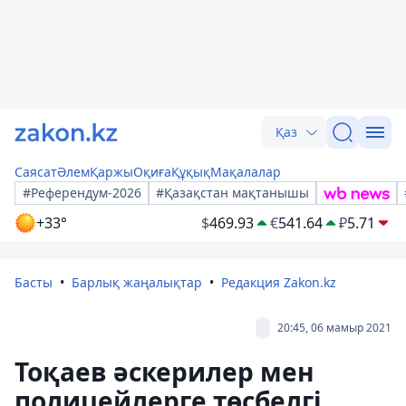
Қаз
Саясат
Әлем
Қаржы
Оқиға
Құқық
Мақалалар
#Референдум-2026
#Қазақстан мақтанышы
+33°
$
469.93
€
541.64
₽
5.71
Басты
Барлық жаңалықтар
Редакция Zakon.kz
20:45, 06 мамыр 2021
Тоқаев әскерилер мен
полицейлерге төсбелгі