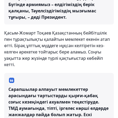
Бүгінде армиямыз – елдігіміздің берік
қалқаны, Тәуелсіздігіміздің мызғымас
тұғыры, – деді Президент.
Қасым-Жомарт Тоқаев Қазақстанның бейбітшілік
пен тұрақтылықты қалайтын мемлекет екенін атап
өтті. Бірақ ұлттық мүддеге нұқсан келтіретін кез-
келген әрекетке тойтарыс бере аламыз. Соңғы
уақытта жер жүзінде түрлі қақтығыстар көбейіп
кетті.
Сарапшылар алпауыт мемлекеттер
арасындағы тартыстарды қырғи-қабақ
соғыс кезеңіндегі ахуалмен теңестіруде.
ТМД аумағында, тіпті, іргелес көрші елдерде
жанжалдар пайда болып жатыр. Ескі