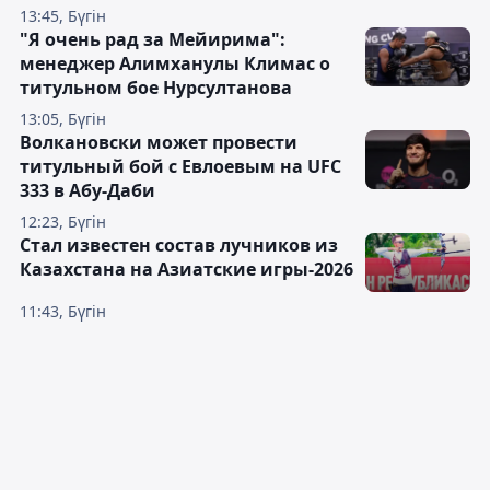
13:45, Бүгін
"Я очень рад за Мейирима":
менеджер Алимханулы Климас о
титульном бое Нурсултанова
13:05, Бүгін
Волкановски может провести
титульный бой с Евлоевым на UFC
333 в Абу-Даби
12:23, Бүгін
Стал известен состав лучников из
Казахстана на Азиатские игры-2026
11:43, Бүгін