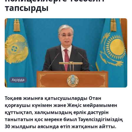
тапсырды
Ақорда
Тоқаев жиынға қатысушыларды Отан
қорғаушы күнімен және Жеңіс мейрамымен
құттықтап, халқымыздың ерлік дәстүрін
танытатын қос мереке биыл Тәуелсіздігіміздің
30 жылдығы аясында өтіп жатқанын айтты.