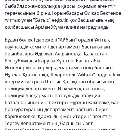
Сыбайлас жемқорлыққа қарсы іс-қимыл агенттігі
төрағасының бірінші орынбасары Олжас Бектенов,
Ұлттық ұлан "Батыс" өңірлік қолбасшылығының
қолбасшысы Арман Жұмағалиев наградталды.
Бұдан бөлек І дәрежелі "Айбын" ордені Ұлттық
қауіпсіздік комитеті департамент бастығының
орынбасары Әділжан Алшыновқа, Қазақстан
Республикасы Қарулы Күштері Бас штабы
Инженерлік әскерлер департаментінің бастығы
Нұрлан Қонысовқа; ІІ дәрежелі "Айбын" ордені Ішкі
істер министрлігі Шығыс Қазақстан облысының
полиция департаменті Өскемен қаласының
полиция басқармасы патрульдік полиция
батальонының инспекторы Нұржан Кәкеевке, Бас
прокуратураның департамент бастығы Серік
Кәріпбековке, Қаржылық мониторинг агенттігі
Тергеу департаментінің басшысы Саят