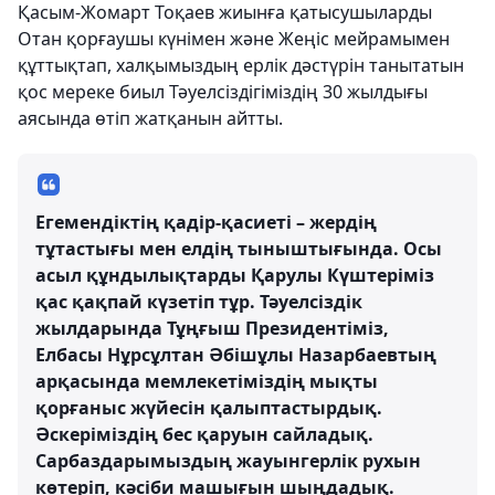
Қасым-Жомарт Тоқаев жиынға қатысушыларды
Отан қорғаушы күнімен және Жеңіс мейрамымен
құттықтап, халқымыздың ерлік дәстүрін танытатын
қос мереке биыл Тәуелсіздігіміздің 30 жылдығы
аясында өтіп жатқанын айтты.
Егемендіктің қадір-қасиеті – жердің
тұтастығы мен елдің тыныштығында. Осы
асыл құндылықтарды Қарулы Күштеріміз
қас қақпай күзетіп тұр. Тәуелсіздік
жылдарында Тұңғыш Президентіміз,
Елбасы Нұрсұлтан Әбішұлы Назарбаевтың
арқасында мемлекетіміздің мықты
қорғаныс жүйесін қалыптастырдық.
Әскеріміздің бес қаруын сайладық.
Сарбаздарымыздың жауынгерлік рухын
көтеріп, кәсіби машығын шыңдадық.