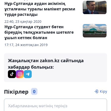
Нұр-Сұлтанда аудан әкімінің
ұсталғаны туралы мәлімет ресми
түрде расталды
22:40, 23 қаңтар 2020
Нұр-Сұлтанда студент бөтен
біреудің төлқұжатымен шетелге
ұшып кетпек болған
17:17, 24 желтоқсан 2019
Жаңалықтан zakon.kz сайтында
хабардар болыңыз:
Пікірлер
0
Кіру