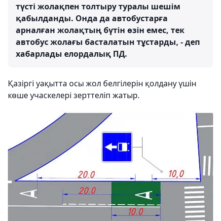
түсті жолақпен толтыру туралы шешім
қабылданды. Онда да автобустарға
арналған жолақтың бүтін өзін емес, тек
автобус жолағы басталатын тұстарды, - деп
хабарлады елордалық ПД.
Қазіргі уақытта осы жол белгілерін қолдану үшін
көше учаскелері зерттеліп жатыр.