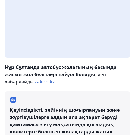
Нұр-Сұлтанда автобус жолағының басында
жасыл жол белгілері пайда болады
, деп
хабарлайды
zakon.kz.
Қауіпсіздікті, зейіннің шоғырлануын және
жүргізушілерге алдын-ала ақпарат беруді
қамтамасыз ету мақсатында қоғамдық
көліктерге бөлінген жолақтарды жасыл