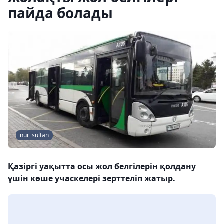
пайда болады
nur_sultan
Қазіргі уақытта осы жол белгілерін қолдану
үшін көше учаскелері зерттеліп жатыр.