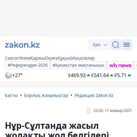
Қаз
Саясат
Әлем
Қаржы
Оқиға
Құқық
Мақалалар
#Референдум-2026
#Қазақстан мақтанышы
+27°
$
469.93
€
541.64
₽
5.71
Басты
Барлық жаңалықтар
Редакция Zakon.kz
23:30, 11 мамыр 2021
Нұр-Сұлтанда жасыл
жолақты жол белгілері