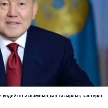
кке үндейтін исламның сан ғасырлық қастерлі