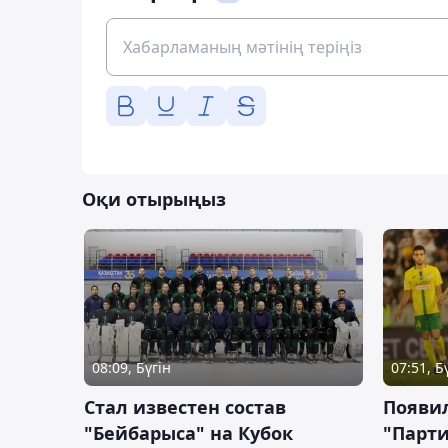
Оқи отырыңыз
08:09, Бүгін
07:51, Б
Стал известен состав
Появи
"Бейбарыса" на Кубок
"Парти