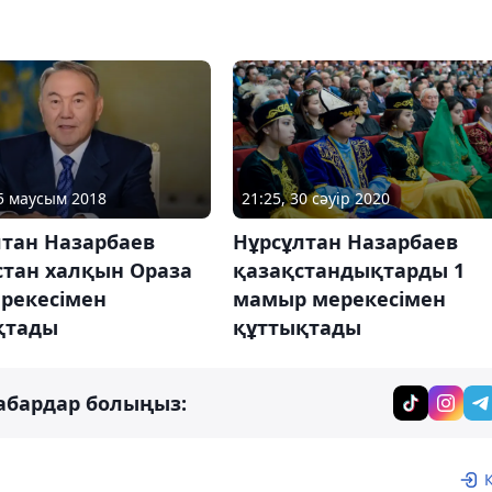
15 маусым 2018
21:25, 30 сәуір 2020
лтан Назарбаев
Нұрсұлтан Назарбаев
стан халқын Ораза
қазақстандықтарды 1
ерекесімен
мамыр мерекесімен
қтады
құттықтады
абардар болыңыз: