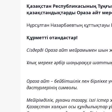
Қазақстан Республикасының Тұңғыш
қазақстандықтарды Ораза айт мер
Нұрсұлтан Назарбаевтың құттықтауы
Құрметті отандастар!
Сіздерді Ораза айт мейрамымен шын
Ұлық мереке әрбір шаңыраққа шаттық
Ораза айт – бейбітшілік пен бірлікке 
дәстүрлерінің символы.
Мейірімділік, рухани тазару, ізгі істер
Қазақстан халқын осы құндылықтар ұ