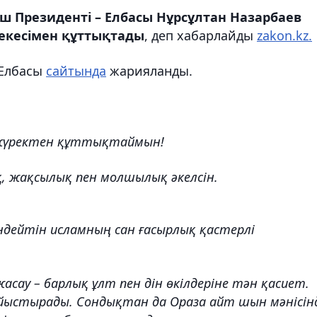
 Президенті – Елбасы Нұрсұлтан Назарбаев
екесімен құттықтады
, деп хабарлайды
zakon.kz.
 Елбасы
сайтында
жарияланды.
 жүректен құттықтаймын!
, жақсылық пен молшылық әкелсін.
үндейтін исламның сан ғасырлық қастерлі
 жасау – барлық ұлт пен дін өкілдеріне тән қасиет.
йыстырады. Сондықтан да Ораза айт шын мәнісін