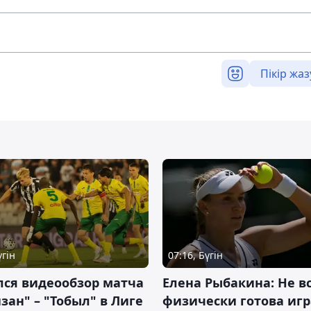
Пікір жаз
үгін
07:16, Бүгін
лся видеообзор матча
Елена Рыбакина: Не в
зан" – "Тобыл" в Лиге
физически готова игр