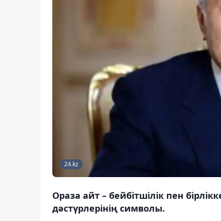
24.kz
Ораза айт – бейбітшілік пен бірлі
дәстүрлерінің символы.