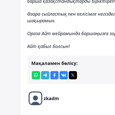
барша қазақстандықтарды біріктіреті
Өзара сыйластық пен келісімге негізде
шақырамын.
Ораза Айт мейрамында баршаңызға зор 
Айт қабыл болсын!
Мақаламен бөлісу:
zkadm