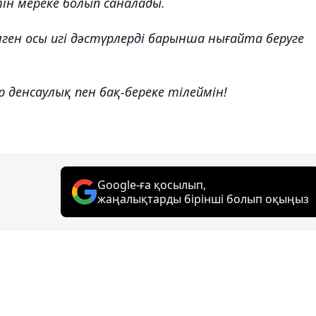
н мереке болып саналады.
лген осы игі дәстүрлерді барынша нығайта беруге
денсаулық пен бақ-береке тілеймін!
Google-ға қосылып,
жаңалықтарды бірінші болып оқыңыз