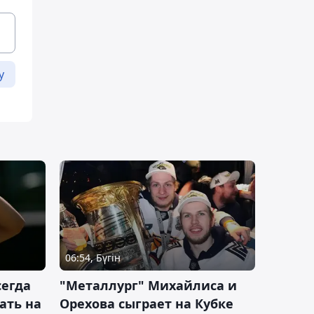
у
06:54, Бүгін
сегда
"Металлург" Михайлиса и
ать на
Орехова сыграет на Кубке