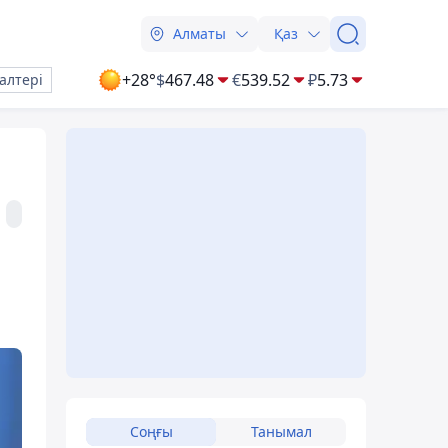
Алматы
Қаз
+28°
$
467.48
€
539.52
₽
5.73
алтері
Соңғы
Танымал