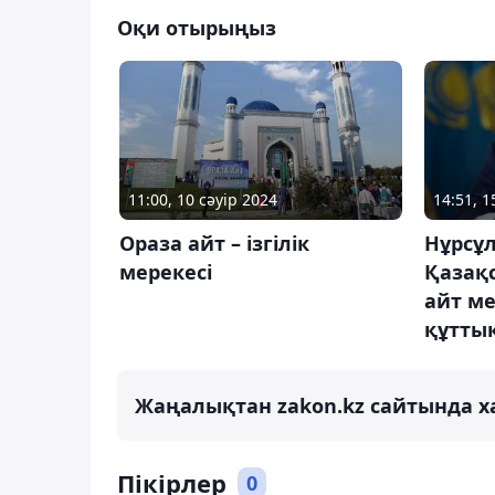
Оқи отырыңыз
11:00, 10 сәуір 2024
14:51, 
Ораза айт – ізгілік
Нұрсұ
мерекесі
Қазақ
айт м
құтты
Жаңалықтан zakon.kz сайтында х
Пікірлер
0