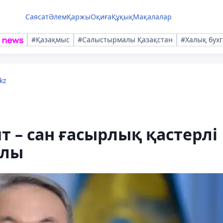
Саясат
Әлем
Қаржы
Оқиға
Құқық
Мақалалар
#Қазақмыс
#Салыстырмалы Қазақстан
#Халық бухг
kz
т – сан ғасырлық қастерлі
олы