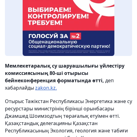
Мемлекетаралық су шаруашылығы үйлестіру
комиссиясының 80-ші отырысы
б
ейнеконференция форматында
өтті,
деп
хабарлайды
zakon.kz.
Отырыс Тәжікстан Республикасы Энергетика және су
ресурстары министрінің бірінші орынбасары
Джамшед Шоимзодтың төрағалық етуімен өтті.
Қазақстандық делегацияны Қазақстан
Республикасының Экология, геология және табиғи