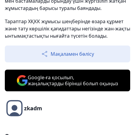
мен бастамаларды орындау үшін жүргізіліп жатқан
жұмыстардың барысы туралы баяндады.
Тараптар ХҚКК жұмысы шеңберінде өзара құрмет
және тату көршілік қағидаттары негізінде жан-жақты
ынтымақтастықты нығайта түсетін болады.
Мақаламен бөлісу
Google-ға қосылып,
жаңалықтарды бірінші болып оқыңыз
zkadm