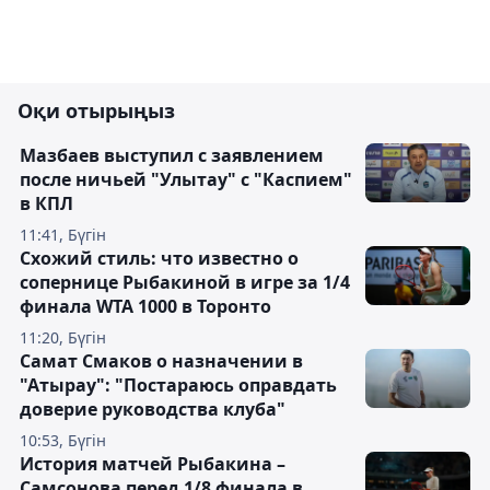
Оқи отырыңыз
Мазбаев выступил с заявлением
после ничьей "Улытау" с "Каспием"
в КПЛ
11:41, Бүгін
Схожий стиль: что известно о
сопернице Рыбакиной в игре за 1/4
финала WTA 1000 в Торонто
11:20, Бүгін
Самат Смаков о назначении в
"Атырау": "Постараюсь оправдать
доверие руководства клуба"
10:53, Бүгін
История матчей Рыбакина –
Самсонова перед 1/8 финала в