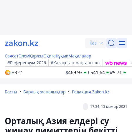
Қаз
Саясат
Әлем
Қаржы
Оқиға
Құқық
Мақалалар
#Референдум-2026
#Қазақстан мақтанышы
+32°
$
469.93
€
541.64
₽
5.71
Басты
Барлық жаңалықтар
Редакция Zakon.kz
17:34, 13 мамыр 2021
Орталық Азия елдері су
жинау лимиттерін бекітті