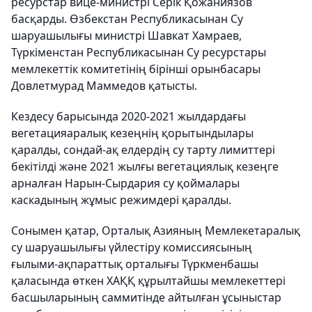
ресурстар вице-министрі Серік Қожаниязов
басқарды. Өзбекстан Республикасынан Су
шаруашылығы министрі Шавкат Хамраев,
Түркіменстан Республикасынан Су ресурстары
мемлекеттік комитетінің бірінші орынбасары
Довлетмурад Маммедов қатысты.
Кездесу барысында 2020-2021 жылдардағы
вегетацияаралық кезеңнің қорытындылары
қаралды, сондай-ақ елдердің су тарту лимиттері
бекітілді және 2021 жылғы вегетациялық кезеңге
арналған Нарын-Сырдария су қоймалары
каскадының жұмыс режимдері қаралды.
Сонымен қатар, Орталық Азияның Мемлекетаралық
су шаруашылығы үйлестіру комиссиясының
ғылыми-ақпараттық орталығы Түркменбашы
қаласында өткен ХАҚҚ құрылтайшы мемлекеттері
басшыларының саммитінде айтылған ұсыныстар