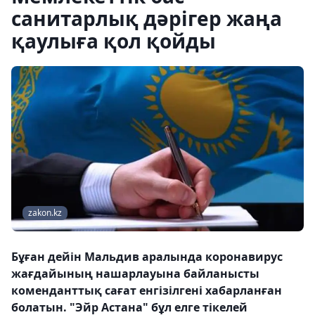
санитарлық дәрігер жаңа
қаулыға қол қойды
zakon.kz
Бұған дейін Мальдив аралында коронавирус
жағдайының нашарлауына байланысты
коменданттық сағат енгізілгені хабарланған
болатын. "Эйр Астана" бұл елге тікелей