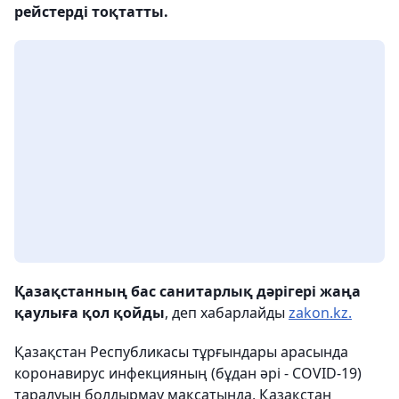
рейстерді тоқтатты.
Қазақстанның бас санитарлық дәрігері жаңа
қаулыға қол қойды
, деп хабарлайды
zakon.kz.
Қазақстан Республикасы тұрғындары арасында
коронавирус инфекцияның (бұдан әрі - COVID-19)
таралуын болдырмау мақсатында, Қазақстан