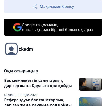
Мақаламен бөлісу
Google-ға қосылып,
жаңалықтарды бірінші болып оқыңыз
zkadm
Оқи отырыңыз
Бас мемлекеттік санитарлық
дәрігер жаңа Қаулыға қол қойды
01:04, 30 шілде 2021
Референдум: бас санитарлық
дәрігер жаңа қаулыға қол қойды