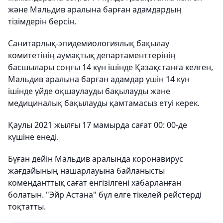
және Мальдив аралына барған адамдардың
тізімдерін берсін.
Санитарлық-эпидемиологиялық бақылау
комитетінің аумақтық департаменттерінің
басшылары соңғы 14 күн ішінде Қазақстанға келген,
Мальдив аралына барған адамдар үшін 14 күн
ішінде үйде оқшаулауды бақылауды және
медициналық бақылауды қамтамасыз етуі керек.
Қаулы 2021 жылғы 17 мамырда сағат 00: 00-де
күшіне енеді.
Бұған дейін Мальдив аралында коронавирус
жағдайының нашарлауына байланысты
коменданттық сағат енгізілгені хабарланған
болатын. "Эйр Астана" бұл елге тікелей рейстерді
тоқтатты.