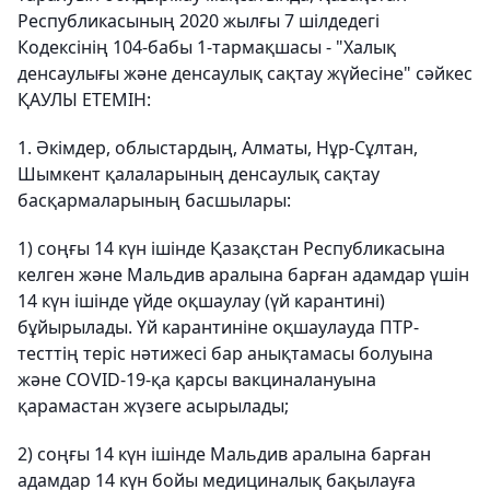
Республикасының 2020 жылғы 7 шілдедегі
Кодексінің 104-бабы 1-тармақшасы - "
Халық
денсаулығы және денсаулық сақтау жүйесіне"
сәйкес
ҚАУЛЫ ЕТЕМІН:
1. Әкімдер, облыстардың, Алматы, Нұр-Сұлтан,
Шымкент қалаларының денсаулық сақтау
басқармаларының басшылары:
1) соңғы 14 күн ішінде Қазақстан Республикасына
келген және Мальдив аралына барған адамдар үшін
14 күн ішінде үйде оқшаулау (үй карантині)
бұйырылады. Үй карантиніне оқшаулауда ПТР-
тесттің теріс нәтижесі бар анықтамасы болуына
және COVID-19-қа қарсы вакциналануына
қарамастан жүзеге асырылады;
2) соңғы 14 күн ішінде Мальдив аралына барған
адамдар 14 күн бойы медициналық бақылауға