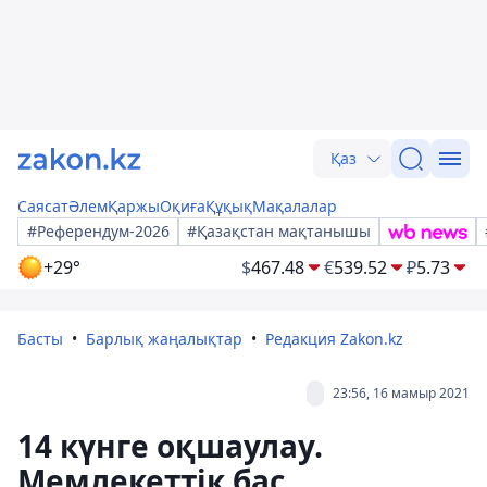
Қаз
Саясат
Әлем
Қаржы
Оқиға
Құқық
Мақалалар
#Референдум-2026
#Қазақстан мақтанышы
+29°
$
467.48
€
539.52
₽
5.73
Басты
Барлық жаңалықтар
Редакция Zakon.kz
23:56, 16 мамыр 2021
14 күнге оқшаулау.
Мемлекеттік бас