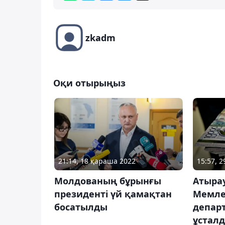
zkadm
Оқи отырыңыз
21:14, 18 қараша 2022
15:57, 
Молдованың бұрынғы
Атыра
президенті үй қамақтан
Мемлек
босатылды
депар
ұстал