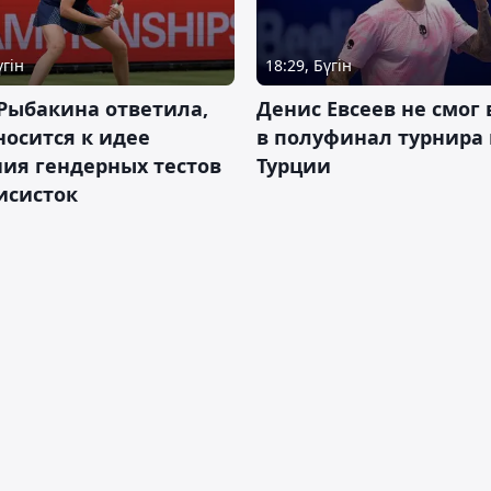
үгін
18:29, Бүгін
Рыбакина ответила,
Денис Евсеев не смог
носится к идее
в полуфинал турнира 
ия гендерных тестов
Турции
исисток