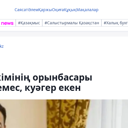
Саясат
Әлем
Қаржы
Оқиға
Құқық
Мақалалар
#Қазақмыс
#Салыстырмалы Қазақстан
#Халық бухг
kz
кімінің орынбасары
мес, куәгер екен