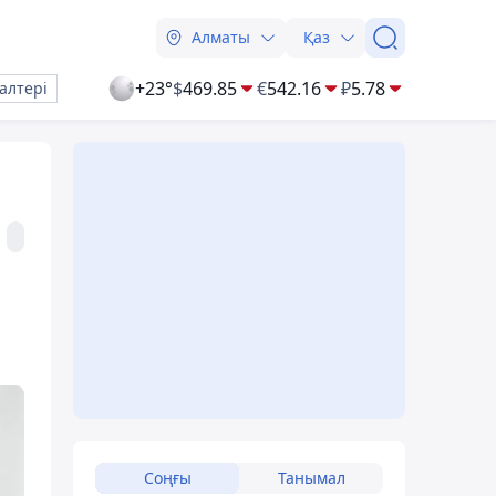
Алматы
Қаз
+23°
$
469.85
€
542.16
₽
5.78
алтері
Соңғы
Танымал