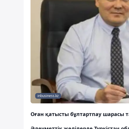
inbusiness.kz
Оған қатысты бұлтартпау шарасы 
Әлеуметтік желілерде Түркістан о