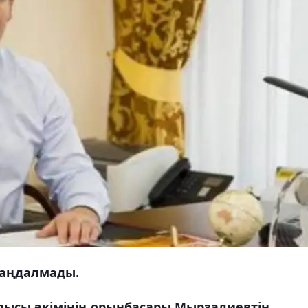
таңдалмады.
блысы әкімінің орынбасары Мырзалиевтің