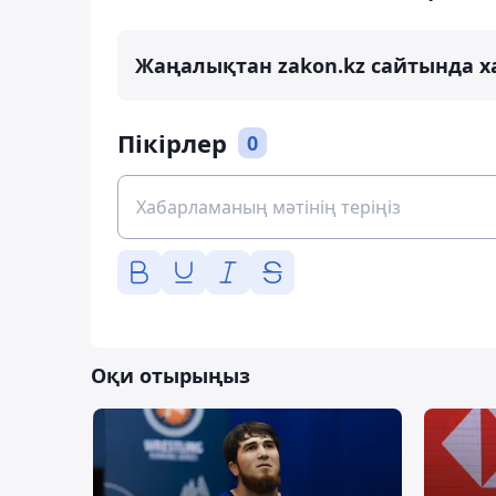
Жаңалықтан zakon.kz сайтында х
Пікірлер
0
Оқи отырыңыз