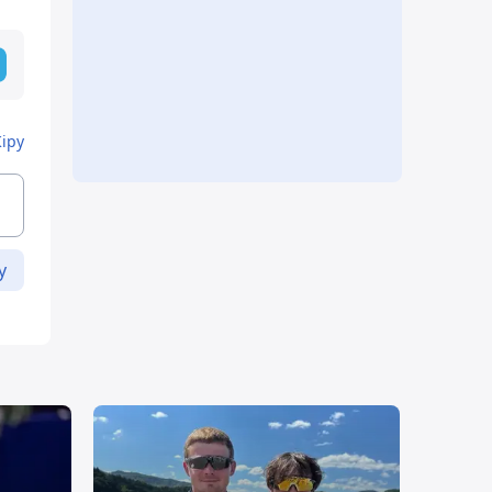
Кіру
у