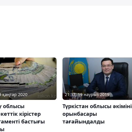
29 қаңтар 2020
21:37, 19 наурыз 2019
у облысы
Түркістан облысы әкімін
еттік кірістер
орынбасары
таменті бастығы
тағайындалды
ды