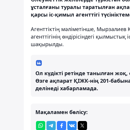
ұсталғаны туралы таратылған ақп
қарсы іс-қимыл агенттігі түсініктем
Агенттіктің мәліметінше, Мырзалиев
агенттігінің өндірісіндегі қылмыстық
шақырылды.
Ол күдікті ретінде танылған жоқ
Өзге ақпарат ҚІЖК-нің 201-бабын
делінеді хабарламада.
Мақаламен бөлісу: