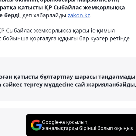
аратқа қатысты ҚР Сыбайлас жемқорлыққа
е берді,
деп хабарлайды
zakon.kz
.
 ҚР Сыбайлас жемқорлыққа қарсы іс-қимыл
 іс бойынша қорғалуға құқығы бар куәгер ретінде
, оған қатысты бұлтартпау шарасы таңдалмады
а сәйкес тергеу мүддесіне сай жарияланбайды
Google-ға қосылып,
жаңалықтарды бірінші болып оқыңыз