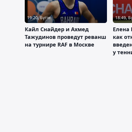
19:20, Бүгін
18:49, Б
Кайл Снайдер и Ахмед
Елена 
Тажудинов проведут реванш
как от
на турнире RAF в Москве
введен
у тенн