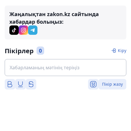
Жаңалықтан zakon.kz сайтында
хабардар болыңыз:
Пікірлер
0
Кіру
Пікір жазу