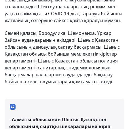
қолданылады. Шектеу шараларының режимі мен
уақыты аймақтағы COVID-19-дың таралуы бойынша
жағдайдың өзгеруіне сәйкес қайта қаралуы мүмкін.
Семей қаласы, Бородулиха, Шемонаиха, Үржар,
Зайсан аудандарының әкімдері, Шығыс Қазақстан
облысының денсаулық сақтау басқармасы, Шығыс
Қазақстан облысы бойынша мемлекеттік кірістер
департаменті, Шығыс Қазақстан облысы полиция
департаменті, санитарлық-эпидемиологиялық
басқармалар қалалар мен аудандарды бақылау
бойынша келесі жұмыстарды қамтамасыз етеді:
- Алматы облысынан Шығыс Қазақстан
облысының сыртқы шекараларына кіріп-