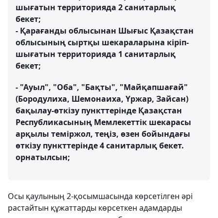
шығатын территорияда 2 санитарлық
бекет;
- Қарағанды ​​облысынан Шығыс Қазақстан
облысының сыртқы шекараларына кіріп-
шығатын территорияда 1 санитарлық
бекет;
- "Ауыл", "Оба", "Бақты", "Майқапшағай"
(Бородулиха, Шемонаиха, Үржар, Зайсан)
бақылау-өткізу пункттерінде Қазақстан
Республикасының Мемлекеттік шекарасы
арқылы теміржол, теңіз, өзен бойындағы
өткізу пункттерінде 4 санитарлық бекет.
орнатылсын;
Осы қаулының 2-қосымшасында көрсетілген әрі
растайтын құжаттарды көрсеткен
адамдарды