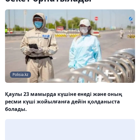
Polisia.kz
Қаулы 23 мамырда күшіне енеді және оның
ресми күші жойылғанға дейін қолданыста
болады.