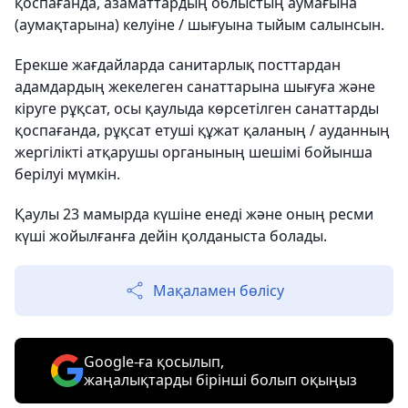
қоспағанда, азаматтардың облыстың аумағына
(аумақтарына) келуіне / шығуына тыйым салынсын.
Ерекше жағдайларда санитарлық посттардан
адамдардың жекелеген санаттарына шығуға және
кіруге рұқсат, осы қаулыда көрсетілген санаттарды
қоспағанда, рұқсат етуші құжат қаланың / ауданның
жергілікті атқарушы органының шешімі бойынша
берілуі мүмкін.
Қаулы 23 мамырда күшіне енеді және оның ресми
күші жойылғанға дейін қолданыста болады.
Мақаламен бөлісу
Google-ға қосылып,
жаңалықтарды бірінші болып оқыңыз