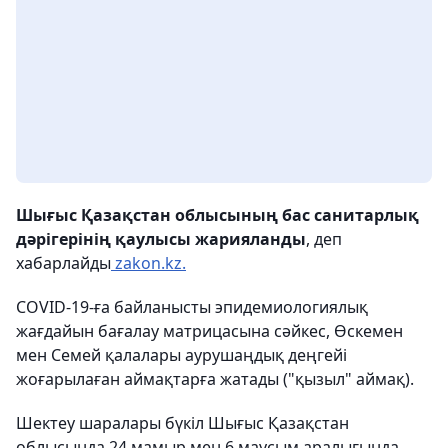
Шығыс Қазақстан облысының бас санитарлық
дәрігерінің қаулысы жарияланды
, деп
хабарлайды
zakon.kz.
COVID-19-ға байланысты эпидемиологиялық
жағдайын бағалау матрицасына сәйкес, Өскемен
мен Семей қалалары аурушаңдық деңгейі
жоғарылаған аймақтарға жатады ("қызыл" аймақ).
Шектеу шаралары бүкіл Шығыс Қазақстан
облысында 24 мамыр мен 6 маусым аралығында