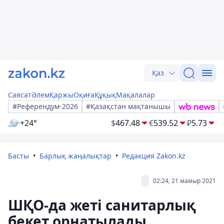
Қаз
Саясат
Әлем
Қаржы
Оқиға
Құқық
Мақалалар
#Референдум-2026
#Қазақстан мақтанышы
+24°
$
467.48
€
539.52
₽
5.73
Басты
Барлық жаңалықтар
Редакция Zakon.kz
02:24, 21 мамыр 2021
ШҚО-да жеті санитарлық
бекет орнатылады