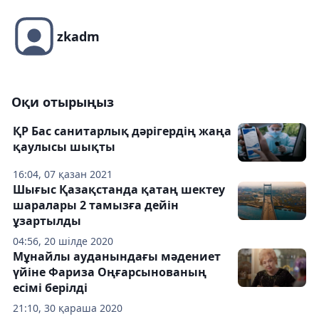
zkadm
Оқи отырыңыз
ҚР Бас санитарлық дәрігердің жаңа
қаулысы шықты
16:04, 07 қазан 2021
Шығыс Қазақстанда қатаң шектеу
шаралары 2 тамызға дейін
ұзартылды
04:56, 20 шілде 2020
Мұнайлы ауданындағы мәдениет
үйіне Фариза Оңғарсынованың
есімі берілді
21:10, 30 қараша 2020