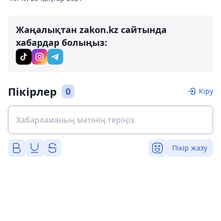
Жаңалықтан zakon.kz сайтында
хабардар болыңыз:
Пікірлер
0
Кіру
Пікір жазу