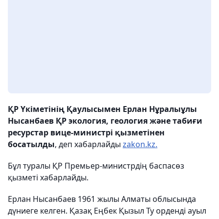
ҚР Үкіметінің Қаулысымен Ерлан Нұралыұлы
Нысанбаев ҚР экология, геология және табиғи
ресурстар вице-министрі қызметінен
босатылды
, деп хабарлайды
zakon.kz.
Бұл туралы ҚР Премьер-министрдің баспасөз
қызметі хабарлайды.
Ерлан Нысанбаев 1961 жылы Алматы облысында
дүниеге келген. Қазақ Еңбек Қызыл Ту орденді ауыл