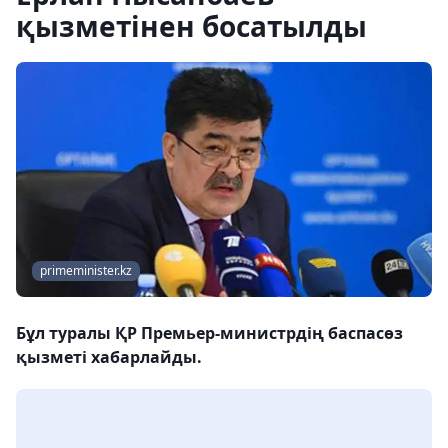
қызметінен босатылды
primeminister.kz
Бұл туралы ҚР Премьер-министрдің баспасөз
қызметі хабарлайды.