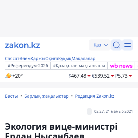
Қаз
Саясат
Әлем
Қаржы
Оқиға
Құқық
Мақалалар
#Референдум-2026
#Қазақстан мақтанышы
+20°
$
467.48
€
539.52
₽
5.73
Басты
Барлық жаңалықтар
Редакция Zakon.kz
02:27, 21 мамыр 2021
Экология вице-министрі
Ерлан Нысанбаев