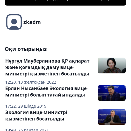
zkadm
Оқи отырыңыз
Нұргүл Мауберлинова ҚР ақпарат
және қоғамдық даму вице-
министрі қызметінен босатылды
12:20, 13 желтоқсан 2022
Ерлан Нысанбаев Экология вице-
министрі болып тағайындалды
17:22, 29 шілде 2019
Экология вице-министрі
қызметінен босатылды
19:49, 25 қаңтар 2021