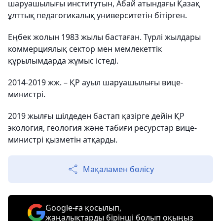
шаруашылығы институтын, Абай атындағы Қазақ
ұлттық педагогикалық университетін бітірген.
Еңбек жолын 1983 жылы бастаған. Түрлі жылдары
коммерциялық сектор мен мемлекеттік
құрылымдарда жұмыс істеді.
2014-2019 жж. – ҚР ауыл шаруашылығы вице-
министрі.
2019 жылғы шілдеден бастап қазірге дейін ҚР
экология, геология және табиғи ресурстар вице-
министрі қызметін атқарды.
Мақаламен бөлісу
Google-ға қосылып,
жаңалықтарды бірінші болып оқыңыз