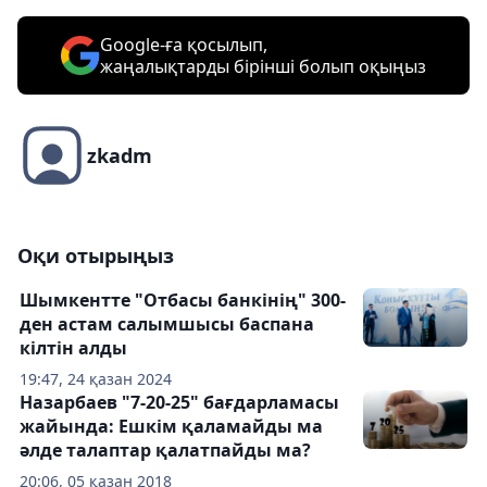
Google-ға қосылып,
жаңалықтарды бірінші болып оқыңыз
zkadm
Оқи отырыңыз
Шымкентте "Отбасы банкінің" 300-
ден астам салымшысы баспана
кілтін алды
19:47, 24 қазан 2024
Назарбаев "7-20-25" бағдарламасы
жайында: Ешкім қаламайды ма
әлде талаптар қалатпайды ма?
20:06, 05 қазан 2018