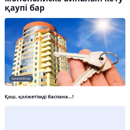
қаупі бар
turaninfo.kz
Қош, қолжетімді баспана...!