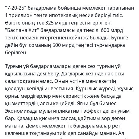
"7-20-25" бағдарлама бойынша мемлекет тарапынан
1 триллион теңге ипотекалық несие берілуі тиіс.
Әзірге оның тек 325 млрд теңгесі игерілген.
"Баспана Хит" бағдарламасы да тиесілі 600 млрд
теңге несиені игергеннен кейін жабылады. Бүгінге
дейін бұл соманың 500 млрд теңгесі тұрғындарға
берілген.
Тұрғын үй бағдарламалары деген сөз тұрғын үй
құрылысына дем беру. Дағдарыс кезінде нақ осы
сала тоқтаған емес. Оның үстіне мемлекеттің
қолдауы кепілді инвестиция. Құрылыс жүреді, жұмыс
орны, мердігерлер мен сервистік және басқа да
қызметтердің аясы кеңейеді. Яғни бұл бизнес.
Экономикада мультипликативті эффект деген ұғым
бар. Қазақша қисынға салсақ қайтымы зор деген
мағына. Демек мемлекеттік бағдарламалар реті
келгенше тоқтамауы тиіс деп санайды маман. Ал