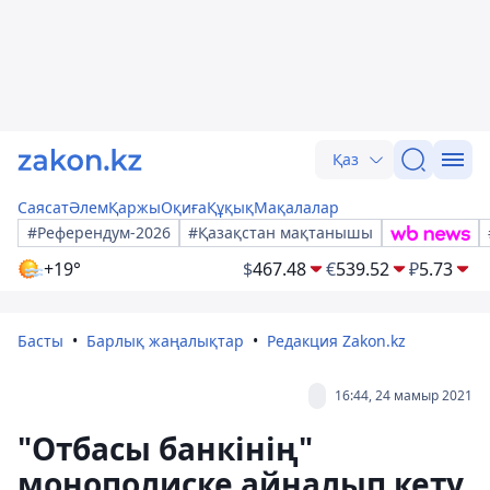
Қаз
Саясат
Әлем
Қаржы
Оқиға
Құқық
Мақалалар
#Референдум-2026
#Қазақстан мақтанышы
+19°
$
467.48
€
539.52
₽
5.73
Басты
Барлық жаңалықтар
Редакция Zakon.kz
16:44, 24 мамыр 2021
"Отбасы банкінің"
монополиске айналып кету