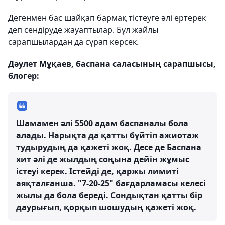
Дегенмен бас шайқап бармақ тістеуге әлі ертерек
деп сендіруде жауаптылар. Бұл жайлы
сарапшылардан да сұрап көрсек.
Дәулет Мұқаев, баспана саласының сарапшысы,
блогер:
Шамамен әлі 5500 адам баспаналы бола
алады. Нарықта да қатты бүйтіп ажиотаж
тудырудың да қажеті жоқ. Десе де Баспана
хит әлі де жылдың соңына дейін жұмыс
істеуі керек. Істейді де, қаржы лимиті
аяқталғанша. "7-20-25" бағдарламасы келесі
жылы да бола береді. Сондықтан қатты бір
даурығып, қорқып шошудың қажеті жоқ.