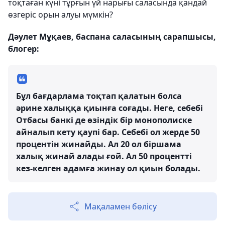
тоқтаған күні тұрғын үй нарығы саласында қандай
өзгеріс орын алуы мүмкін?
Дәулет Мұқаев, баспана саласының сарапшысы,
блогер:
Бұл бағдарлама тоқтап қалатын болса
әрине халыққа қиынға соғады. Неге, себебі
Отбасы банкі де өзіндік бір монополиске
айналып кету қаупі бар. Себебі ол жерде 50
процентін жинайды. Ал 20 ол біршама
халық жинай алады ғой. Ал 50 процентті
кез-келген адамға жинау ол қиын болады.
Мақаламен бөлісу