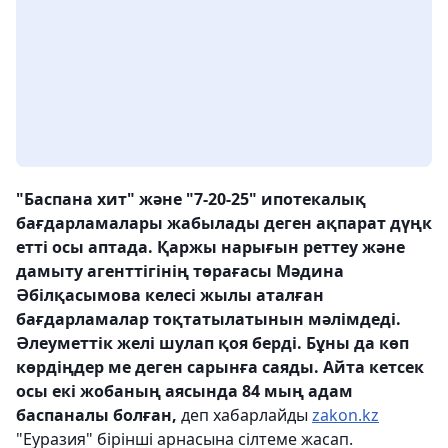
"Баспана хит" және "7-20-25" ипотекалық
бағдарламалары жабылады деген ақпарат дүңк
етті осы аптада. Қаржы нарығын реттеу және
дамыту агенттігінің төрағасы Мәдина
Әбілқасымова келесі жылы аталған
бағдарламалар тоқтатылатынын мәлімдеді.
Әлеуметтік желі шулап қоя берді. Бұны да көп
көрдіңдер ме деген сарынға саяды. Айта кетсек
осы екі жобаның аясында 84 мың адам
баспаналы болған,
деп хабарлайды
zakon.kz
"Еуразия" бірінші арнасына сілтеме жасап.