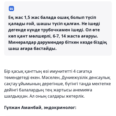
Ең жас 1,5 жас балада ошақ болып түсіп
қалады ғой, шашы түсіп қалған. Не ішеді
дегенде күнде трубочкамен ішеді. Ол өте
көп қант мөлшерлі, 6-7, 14 жаста ағаруы.
Минералдар дәрумендер біткен кезде біздің
шаш ағара бастайды.
Бір қасық қанттың өзі имунитетті 4 сағатқа
төмендетеді екен. Мәселен, Дүниежүзілік денсаулық
сақтау ұйымының дерегінше, бүгінгі таңда мектепке
дейінгі балалардың тең жартысы анемияға
шалдыққан. Ал оның салдары жетерлік.
Гүлжан Аманбай, эндокринолог: