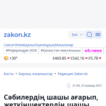
Қаз
Саясат
Әлем
Қаржы
Оқиға
Құқық
Мақалалар
#Референдум-2026
#Қазақстан мақтанышы
+30°
$
469.85
€
542.16
₽
5.78
Басты
Барлық жаңалықтар
Редакция Zakon.kz
21:09, 25 мамыр 2021
Сәбилердің шашы ағарып,
жеткіншектердің шашы