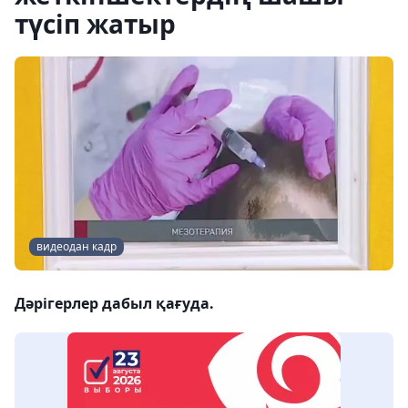
түсіп жатыр
видеодан кадр
Дәрігерлер дабыл қағуда.