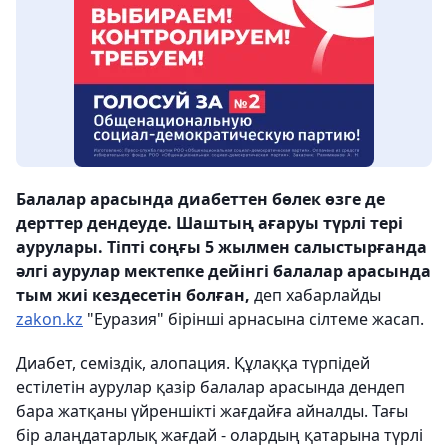
Балалар арасында диабеттен бөлек өзге де
дерттер дендеуде. Шаштың ағаруы түрлі тері
аурулары. Тіпті соңғы 5 жылмен салыстырғанда
әлгі аурулар мектепке дейінгі балалар арасында
тым жиі кездесетін болған,
деп хабарлайды
zakon.kz
"Еуразия" бірінші арнасына сілтеме жасап.
Диабет, семіздік, алопация. Құлаққа түрпідей
естілетін аурулар қазір балалар арасында дендеп
бара жатқаны үйреншікті жағдайға айналды. Тағы
бір алаңдатарлық жағдай - олардың қатарына түрлі