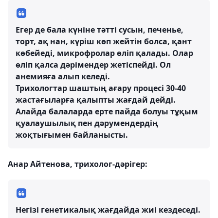
Егер де бала күніне тәтті сусын, печенье,
торт, ақ нан, күріш көп жейтін болса, қант
көбейеді, микрофролар өліп қалады. Олар
өліп қалса дәрімендер жетіспейді. Ол
анемияға алып келеді.
Трихологтар шаштың ағару процесі 30-40
жастағыларға қалыпты жағдай дейді.
Алайда балаларда ерте пайда болуы тұқым
қуалаушылық пен дәрумендердің
жоқтығымен байланысты.
Анар Айтенова, трихолог-дәрігер:
Негізі генетикалық жағдайда жиі кездеседі.