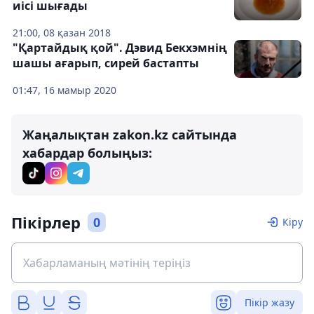
иісі шығады
21:00, 08 қазан 2018
"Қартайдық қой". Дэвид Бекхэмнің
шашы ағарып, сирей бастапты
01:47, 16 мамыр 2020
Жаңалықтан zakon.kz сайтында
хабардар болыңыз:
Пікірлер
0
Кіру
Пікір жазу