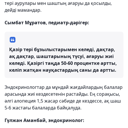
тері аурулары мен шаштың ағаруы да қосылды,
дейді мамандар.
Сымбат Мұратов, педиатр-дәрігер:
Қазір тері бұзылыстарымен келеді, дақтар,
ақ дақтар, шаштарының түсуі, ағаруы жиі
келеді. Қазіргі таңда 50-60 процентке артты,
келіп жатқан науқастардың саны да артты.
Эндокринологтар да мұндай жағдайлардың балалар
арасында жиі кездесетенін растайды. Ең сорақысы,
әлгі алопеция 1,5 жасар сәбиде де кездессе, ақ шаш
5-6 жастағы балаларда байқалуда.
Гүлжан Аманбай, эндокринолог: