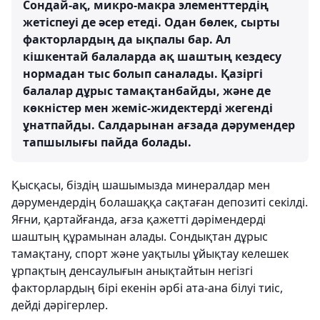
Сондай-ақ, микро-макра элементтердің
жетіспеуі де әсер етеді. Одан бөлек, сырты
факторлардың да ықпалы бар. Ал
кішкентай балаларда ақ шаштың кездесу
нормадан тыс болып саналады. Қазіргі
балалар дұрыс тамақтанбайды, және де
көкністер мен жеміс-жидектерді жегенді
ұнатпайды. Салдарынан ағзада дәрумендер
тапшылығы пайда болады.
Қысқасы, біздің шашымызда минералдар мен
дәрумендердің болашаққа сақтаған депозиті секілді.
Яғни, қартайғанда, ағза қажетті дәрімендерді
шаштың құрамынан алады. Сондықтан дұрыс
тамақтану, спорт және уақтылы ұйықтау келешек
ұрпақтың денсаулығын анықтайтын негізгі
факторлардың бірі екенін әрбі ата-ана білуі тиіс,
дейді дәрігерлер.