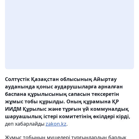
Солтүстік Қазақстан облысының Айыртау
ауданында қоныс аударушыларға арналған
баспана құрылысының сапасын тексеретін
жұмыс тобы құрылды. Оның құрамына ҚР
ИИДМ Құрылыс және тұрғын үй коммуналдық
шаруашылық істері комитетінің өкілдері кірді,
деп хабарлайды
zakon.kz
.
Жұмыс тобының мүшелері тұрғындардың барлық