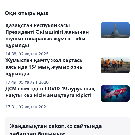
Оқи отырыңыз
Қазақстан Республикасы
Президенті Әкімшілігі жанынан
ведомствоаралық жұмыс тобы
құрылды
14:38, 02 ақпан 2026
Жұмыспен қамту жол картасы
аясында 154 мың жұмыс орны
құрылды
17:49, 05 тамыз 2020
ДСМ еліміздегі COVID-19 ауруының
нақты көрінісін анықтауға кірісті
17:31, 02 ақпан 2021
Жаңалықтан zakon.kz сайтында
хабардар болыңыз: