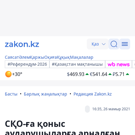
Қаз
Саясат
Әлем
Қаржы
Оқиға
Құқық
Мақалалар
#Референдум-2026
#Қазақстан мақтанышы
+30°
$
469.93
€
541.64
₽
5.71
Басты
Барлық жаңалықтар
Редакция Zakon.kz
16:35, 26 мамыр 2021
СҚО-ға қоныс
аударушыларға арналған