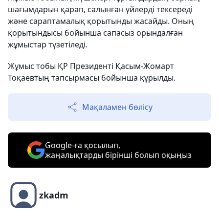
шағымдарын қарап, салынған үйлерді тексереді
және сараптамалық қорытынды жасайды. Оның
қорытындысы бойынша сапасыз орындалған
жұмыстар түзетіледі.
Жұмыс тобы ҚР Президенті Қасым-Жомарт
Тоқаевтың тапсырмасы бойынша құрылды.
Мақаламен бөлісу
Google-ға қосылып,
жаңалықтарды бірінші болып оқыңыз
zkadm