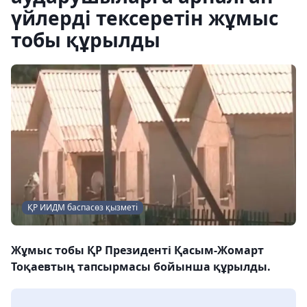
үйлерді тексеретін жұмыс
тобы құрылды
ҚР ИИДМ баспасөз қызметі
Жұмыс тобы ҚР Президенті Қасым-Жомарт
Тоқаевтың тапсырмасы бойынша құрылды.