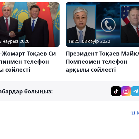
25 наурыз 2020
18:25, 08 сәуір 2020
-Жомарт Тоқаев Си
Президент Тоқаев Майк
пинмен телефон
Помпеомен телефон
ы сөйлесті
арқылы сөйлесті
абардар болыңыз: