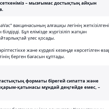
рсеткеніміз – мызғымас достықтың айқын
в.
aVac" вакцинасының алғашқы легінің жеткізілген
лдірді. Бұл елімізде жүргізіліп жатқан
йтарлықтай үлес қосады.
іптестікке және күрделі кезеңде көрсетілген өза
інің берген бағасын құптады.
тастықтың форматы бірегей сипатта және
қарым-қатынасы мұндай деңгейде емес, –