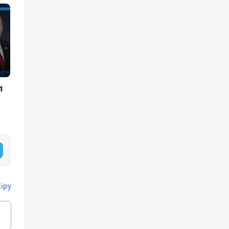
л
Кіру