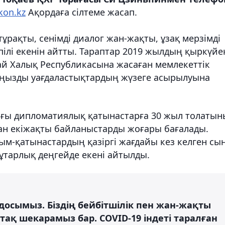
kon.kz
Ақордаға сілтеме жасап.
ұрақты, сенімді диалог жан-жақты, ұзақ мерзімді
епілі екенін айтты. Тараптар 2019 жылдың қыркүйе
ай Халық Республикасына жасаған мемлекеттік
аңызды уағдаластықтардың жүзеге асырылуына
ағы дипломатиялық қатынастарға 30 жыл толатын
қан екіжақты байланыстарды жоғары бағалады.
м-қатынастардың қазіргі жағдайы кез келген сын
тұтарлық деңгейде екені айтылды.
і досымыз. Біздің бейбітшілік пен жан-жақты
ақ шекарамыз бар. COVID-19 індеті таралған