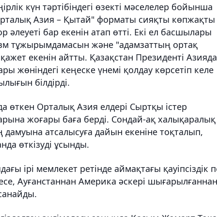
рлік күн тәртібіндегі өзекті мәселелер бойынша
"Орталық Азия – Қытай" форматы сияқты көпжақты
 әлеуеті бар екенін атап өтті. Екі ел басшылары
изм тұжырымдамасын және "адамзаттың ортақ
қажет екенін айтты. Қазақстан Президенті Азияд
ры жөніндегі кеңеске үнемі қолдау көрсетіп келе
лығын білдірді.
а өткен Орталық Азия елдері Сыртқы істер
арына жоғары баға берді. Сондай-ақ халықаралық
дамуына атсалысуға дайын екеніне тоқталып,
нда өткізуді ұсынды.
ағы ірі мемлекет ретінде аймақтағы қауіпсіздік п
есе, Ауғанстаннан Америка әскері шығарылғанна
санайды.