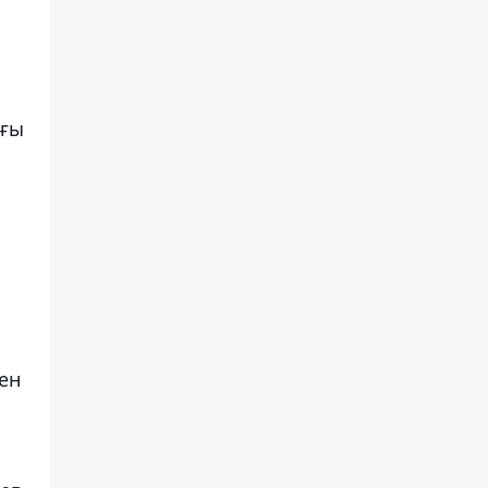
ағы
ен
н