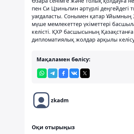
Өзара сенімге және толық қолдауға н
пен Си Цзиньпин әртүрлі деңгейдегі
уағдаласты. Сонымен қатар Ұйымның 
мүше мемлекеттер үкіметтері басшы
келісті. ҚХР басшысының Қазақстанға
дипломатиялық жолдар арқылы келісу 
Мақаламен бөлісу:
zkadm
Оқи отырыңыз