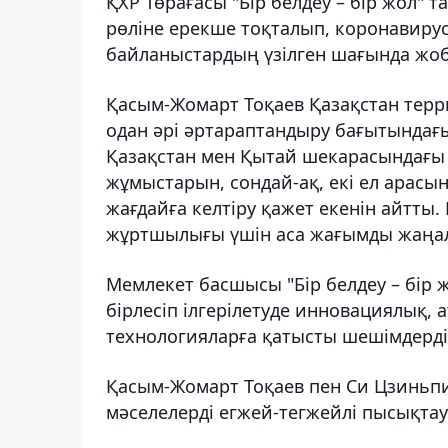
ҚХР Төрағасы "Бір белдеу – бір жол" 
рөліне ерекше тоқталып, коронавиру
байланыстардың үзілген шағында жоба
Қасым-Жомарт Тоқаев Қазақстан терр
одан әрі әртараптандыру бағытындағы
Қазақстан мен Қытай шекарасындағы а
жұмыстарын, сондай-ақ, екі ел арасы
жағдайға келтіру қажет екенін айтты.
жұртшылығы үшін аса жағымды жаңал
Мемлекет басшысы "Бір белдеу – бір
бірлесіп ілгерілетуде инновациялық,
технологияларға қатысты шешімдерді 
Қасым-Жомарт Тоқаев пен Си Цзиньпин
мәселелерді егжей-тегжейлі пысықтау