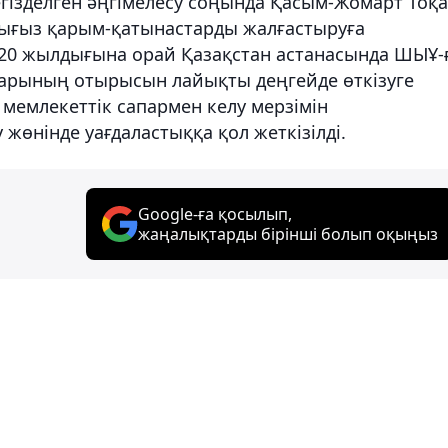
егізделген әңгімелесу соңында Қасым-Жомарт Тоқ
 тығыз қарым-қатынастарды жалғастыруға
20 жылдығына орай Қазақстан астанасында ШЫҰ-
ларының отырысын лайықты деңгейде өткізуге
 мемлекеттік сапармен келу мерзімін
жөнінде уағдаластыққа қол жеткізілді.
Google-ға қосылып,
жаңалықтарды бірінші болып оқыңыз