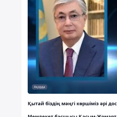
Ақорда
Қытай біздің мәңгі көршіміз әрі до
Мемлекет басшысы Қасым-Жомарт 