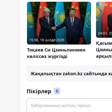
04:01, 
19:38, 16 шілде 2026
Қасым
Цзинь
Тоқаев Си Цзиньпинмен
арқыл
келіссөз жүргізді
Жаңалықтан zakon.kz сайтында х
Пікірлер
0