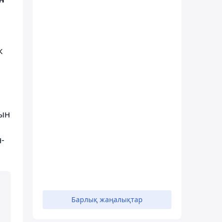
к
ын
-
Барлық жаңалықтар