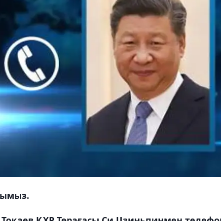
сымыз.
Тоқаев ҚХР Төрағасы Си Цзиньпинмен телефо