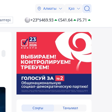
Алматы
Қаз
+23°
$
469.93
€
541.64
₽
5.71
алтері
Соңғы
Танымал