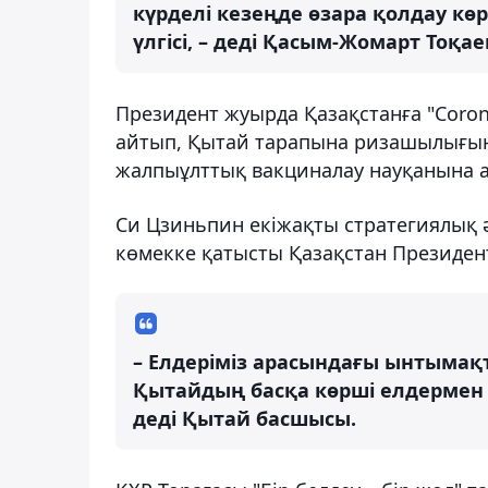
күрделі кезеңде өзара қолдау кө
үлгісі, – деді Қасым-Жомарт Тоқае
Президент жуырда Қазақстанға "Coron
айтып, Қытай тарапына ризашылығын бі
жалпыұлттық вакциналау науқанына а
Си Цзиньпин екіжақты стратегиялық әр
көмекке қатысты Қазақстан Президент
– Елдеріміз арасындағы ынтымақ
Қытайдың басқа көрші елдермен 
деді Қытай басшысы.