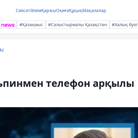
Саясат
Әлем
Қаржы
Оқиға
Құқық
Мақалалар
#Қазақмыс
#Салыстырмалы Қазақстан
#Халық бухг
kz
ньпинмен телефон арқылы