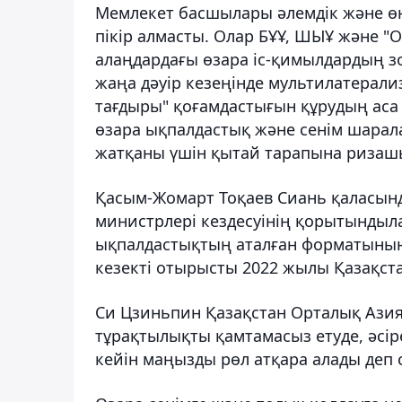
Мемлекет басшылары әлемдік және өңі
пікір алмасты. Олар БҰҰ, ШЫҰ және 
алаңдардағы өзара іс-қимылдардың зор
жаңа дәуір кезеңінде мультилатерал
тағдыры" қоғамдастығын құрудың аса 
өзара ықпалдастық және сенім шарала
жатқаны үшін қытай тарапына ризашы
Қасым-Жомарт Тоқаев Сиань қаласынд
министрлері кездесуінің қорытындыл
ықпалдастықтың аталған форматының 
кезекті отырысты 2022 жылы Қазақста
Си Цзиньпин Қазақстан Орталық Азияд
тұрақтылықты қамтамасыз етуде, әсір
кейін маңызды рөл атқара алады деп 