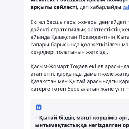
арқылы сөйлесті,
деп хабарлайды
za
Екі ел басшылары жоғары деңгейдегі т
дәйекті стратегиялық әріптестіктің к
айында Қазақстан Президентінің Қыт
сапары барысында қол жеткізілген м
көңілдері толатынын жеткізді.
Қасым-Жомарт Тоқаев екі ел арасынд
атап өтіп, қарқынды дамып келе жат
Қазақстан мен Қытай арасындағы қары
қатерге төтеп бере алатын және үлгі 
– Қытай біздің мәңгі көршіміз әр
ынтымақтастыққа негізделген орт