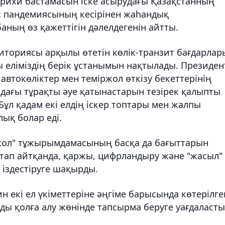
тарихи бастамасын іске асырудағы Қазақстанның
с пандемиясының кесірінен жаһандық
ның өз қажеттігін дәлелдегенін айтты.
иториясы арқылы өтетін көлік-транзит бағдарлар
 еліміздің берік ұстанымын нақтылады. Президен
втокөліктер мен теміржол өткізу бекеттерінің
ндағы тұрақты әуе қатынастарын тезірек қалыпты
 Бұл қадам екі елдің іскер топтары мен жалпы
ық болар еді.
 жол" тұжырымдамасының басқа да бағыттарын
 атап айтқанда, қаржы, цифрландыру және "жасыл"
іздестіруге шақырды.
 екі ел үкіметтеріне әңгіме барысында көтерілге
ды қолға алу жөнінде тапсырма беруге уағдаласты