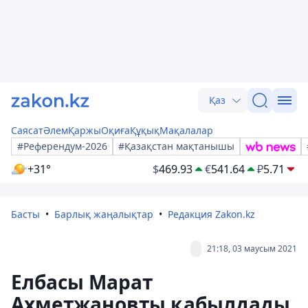
Қаз
Саясат
Әлем
Қаржы
Оқиға
Құқық
Мақалалар
#Референдум-2026
#Қазақстан мақтанышы
+31°
$
469.93
€
541.64
₽
5.71
Басты
Барлық жаңалықтар
Редакция Zakon.kz
21:18, 03 маусым 2021
Елбасы Марат
Ахметжановты қабылдады