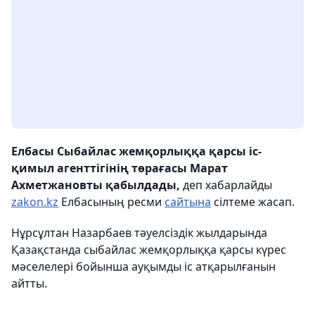
Елбасы Сыбайлас жемқорлыққа қарсы іс-
қимыл агенттігінің төрағасы Марат
Ахметжановты қабылдады,
деп хабарлайды
zakon.kz
Елбасының ресми
сайтына
сілтеме жасап.
Нұрсұлтан Назарбаев тәуелсіздік жылдарында
Қазақстанда сыбайлас жемқорлыққа қарсы күрес
мәселелері бойынша ауқымды іс атқарылғанын
айтты.