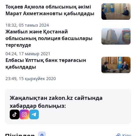
Тоқаев Ақмола облысының әкімі
Марат Ахметжановты қабылдады
18:32, 05 тамыз 2024
Жамбыл және Қостанай
облысының полиция басшылары
тергелуде
04:24, 17 мамыр 2021
Елбасы Ұлттық банк төрағасын
қабылдады
23:49, 15 қыркүйек 2020
Жаңалықтан zakon.kz сайтында
хабардар болыңыз:
Пікірлер
0
Кіру