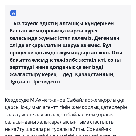
– Біз тәуелсіздіктің алғашқы күндерінен
бастап жемқорлыққа қарсы күрес
саласында жұмыс істеп келеміз. Дегенмен
әлі де атқарылатын шаруа аз емес. Бұл
процеске қоғамды жұмылдырған жөн. Осы
бағытта әлемдік тәжірибе жеткілікті, соны
зерттеуді және қолданысқа енгізуді
жалғастыру керек, – деді Қазақстанның
Тұңғыш Президенті.
Кездесуде М.Ахметжанов Сыбайлас жемқорлыққа
қарсы іс-қимыл агенттігінің жемқорлық қатерлерін
талдау және алдын алу, сыбайлас жемқорлық
саласындағы халықаралық ынтымақтастықты
нығайту шаралары туралы айтты. Сондай-ақ