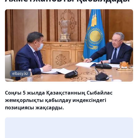
elbasy.kz
Cоңғы 5 жылда Қазақстанның Сыбайлас
жемқорлықты қабылдау индексіндегі
позициясы жақсарды.