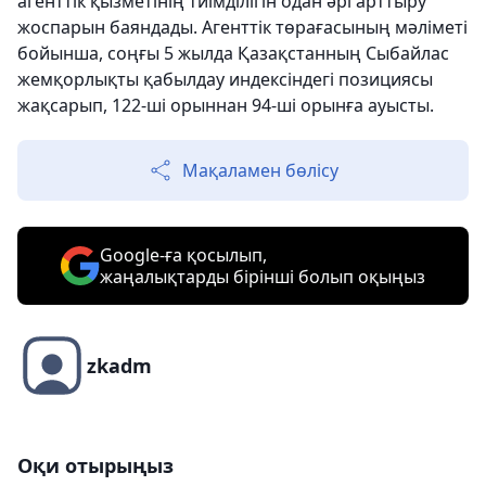
агенттік қызметінің тиімділігін одан әрі арттыру
жоспарын баяндады. Агенттік төрағасының мәліметі
бойынша, соңғы 5 жылда Қазақстанның Сыбайлас
жемқорлықты қабылдау индексіндегі позициясы
жақсарып, 122-ші орыннан 94-ші орынға ауысты.
Мақаламен бөлісу
Google-ға қосылып,
жаңалықтарды бірінші болып оқыңыз
zkadm
Оқи отырыңыз