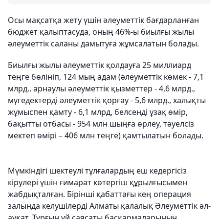
Осы мақсатқа жету үшін әлеуметтік бағдарланған
бюджет қалыптасуда, оның 46%-ы биылғы жылы
әлеуметтік саланы дамытуға жұмсалатын болады.
Биылғы жылы әлеуметтік қолдауға 25 миллиард
теңге бөлініп, 124 мың адам (әлеуметтік көмек - 7,1
млрд., арнаулы әлеуметтік қызметтер - 4,6 млрд.,
мүгедектерді әлеуметтік қорғау - 5,6 млрд., халықты
жұмыспен қамту - 6,1 млрд, белсенді ұзақ өмір,
бақытты отбасы - 954 млн шыңға өрлеу, тәуелсіз
мектеп өмірі – 406 млн теңге) қамтылатын болады.
Мүмкіндігі шектеулі тұлғалардың еш кедергісіз
кірулері үшін ғимарат көтергіш құрылғысымен
жабдықталған. Бірінші қабаттағы кең операция
залында келушілерді Алматы қалалық Әлеуметтік әл-
ауқат, Тұрғын үй саясаты басқармаларының,