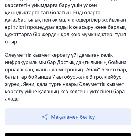
көрсететін ұйымдарға бару үшін үлкен
қиындықтарға тап болатын. Енді оларға
қағазбастылық пен әкімшілік кедергілер жойылған
әрі тиісті процедураларды іске асыру және барлық
құжаттарға бір жерден қол қою мүмкіндіктері туып
отыр.
Әлеуметтік қызмет көрсету үйі дамыған көлік
инфрақұрылымы бар Достық даңғылының бойына
орналасқан, жанында метроның "Абай" бекеті бар,
бағыттар бойынша 7 автобус және 3 троллейбус
жүреді. Яғни, қала тұрғындары Әлеуметтік қызмет
көрсету үйіне қаланың кез-келген нүктесінен бара
алады.
Мақаламен бөлісу