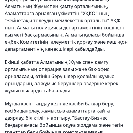
Алматының Жұмыспен қамту орталығының,
Азаматтарға арналған үкіметтің "ХҚКО"-ның
"Зейнетақы төлеудің мемлекеттік орталығы" АҚФ-
ның, Алматы полициясы департаментінің көші-қон
қызметі басқармасының, Алматы қаласы бойынша
еңбек Комитетінің, әлеуметтік қорғау және көші-қон
департаментінің кеңесшілері қабылдайды.
Екінші қабатта Алматының Жұмыспен қамту
орталығының операция залы және бэк-офис
орналасады, өтініш берушілер қолайлы жұмыс
орындарын, ал жұмыс берушілер өздеріне керек
жұмысшыларды таба алады.
Мұнда кәсіп таңдау кезінде кәсіби бағдар беру,
кәсіби даярлау, жұмыссыз азаматтарға қайта
даярлау, біліктілігін арттыру, "Бастау-Бизнес"
бағдарламасы бойынша оқуға жолдама және тегін
гранттар беру бойынша консультациялық