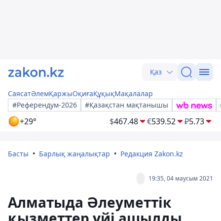
Қаз
Саясат
Әлем
Қаржы
Оқиға
Құқық
Мақалалар
#Референдум-2026
#Қазақстан мақтанышы
+29°
$
467.48
€
539.52
₽
5.73
Басты
Барлық жаңалықтар
Редакция Zakon.kz
19:35, 04 маусым 2021
Алматыда Әлеуметтік
қызметтер үйі ашылды