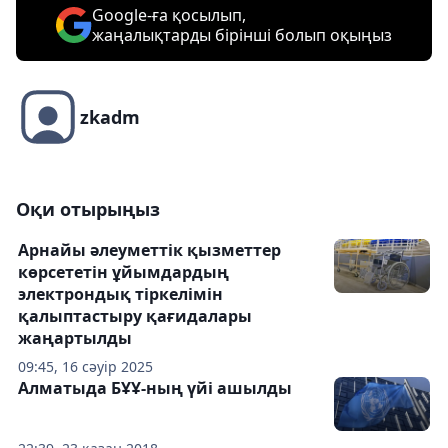
Google-ға қосылып,
жаңалықтарды бірінші болып оқыңыз
zkadm
Оқи отырыңыз
Арнайы әлеуметтік қызметтер
көрсететін ұйымдардың
электрондық тіркелімін
қалыптастыру қағидалары
жаңартылды
09:45, 16 сәуір 2025
Алматыда БҰҰ-ның үйі ашылды