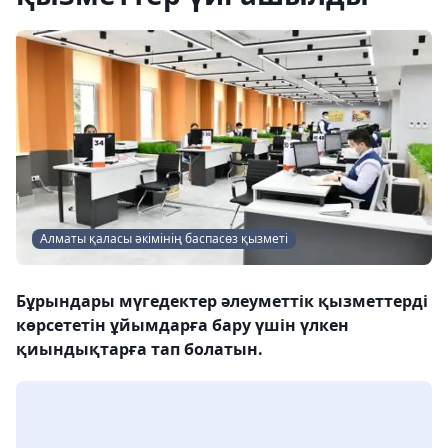
Алматы қаласы әкімінің баспасөз қызметі
Бұрындары мүгедектер әлеуметтік қызметтерді
көрсететін ұйымдарға бару үшін үлкен
қиындықтарға тап болатын.