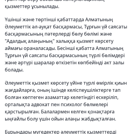
қызметтер ұсынылады.
Үшінші және төртінші қабаттарда Алматының
Әлеуметтік әл-ауқат басқармасы, Тұрғын үй саясаты
басқармасының пәтерлерді бөлу бөлімі және
"Адалдық алаңының" халыққа қызмет көрсету
аймағы ораналасады. Бесінші қабатта Алматының
Тұрғын үй саясаты басқармасының түрлі бөлімдері
және әртүрі шаралар өткізетін көпбейінді акт залы
болады.
Әлеуметтік қызмет көрсету үйіне түрлі өмірлік қиын
жағдайларға, оның ішінде келіспеушіліктерге тап
болған көптеген азаматтар келетіндігі ескеріліп,
орталықта адвокат пен психолог бөлмелері
қарстырылған. Балалармен келген қонақтарға
ыңғайлы болу үшін ойын алаңы жабдықталған.
Бұрындары мүгедектер әлеуметтік қызметтерді