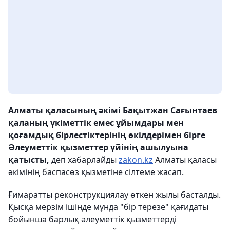
Алматы қаласының әкімі Бақытжан Сағынтаев
қаланың үкіметтік емес ұйымдары мен
қоғамдық бірлестіктерінің өкілдерімен бірге
Әлеуметтік қызметтер үйінің ашылуына
қатысты,
деп хабарлайды
zakon.kz
Алматы қаласы
әкімінің баспасөз қызметіне сілтеме жасап.
Ғимаратты реконструкциялау өткен жылы басталды.
Қысқа мерзім ішінде мұнда "бір терезе" қағидаты
бойынша барлық әлеуметтік қызметтерді