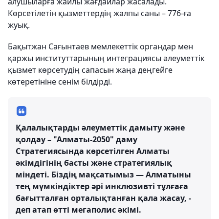
алушыларға жайлы жағдайлар жасалады.
Көрсетілетін қызметтердің жалпы саны – 776-ға
жуық.
Бақытжан Сағынтаев мемлекеттік органдар мен
қаржы институттарының интеграциясы әлеуметтік
қызмет көрсетудің сапасын жаңа деңгейге
көтеретініне сенім білдірді.
Қалалықтарды әлеуметтік дамыту және
қолдау – "Алматы-2050" даму
Стратегиясында көрсетілген Алматы
әкімдігінің басты және стратегиялық
міндеті. Біздің мақсатымыз — Алматыны
тең мүмкіндіктер әрі инклюзивті тұлғаға
бағытталған орталықтанған қала жасау, -
деп атап өтті мегаполис әкімі.