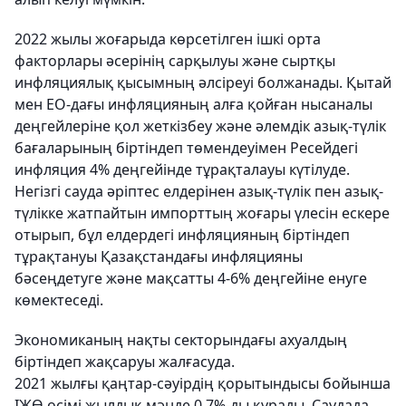
2022 жылы жоғарыда көрсетілген ішкі орта
факторлары әсерінің сарқылуы және сыртқы
инфляциялық қысымның әлсіреуі болжанады. Қытай
мен ЕО-дағы инфляцияның алға қойған нысаналы
деңгейлеріне қол жеткізбеу және әлемдік азық-түлік
бағаларының біртіндеп төмендеуімен Ресейдегі
инфляция 4% деңгейінде тұрақталауы күтілуде.
Негізгі сауда әріптес елдерінен азық-түлік пен азық-
түлікке жатпайтын импорттың жоғары үлесін ескере
отырып, бұл елдердегі инфляцияның біртіндеп
тұрақтануы Қазақстандағы инфляцияны
бәсеңдетуге және мақсатты 4-6% деңгейіне енуге
көмектеседі.
Экономиканың нақты секторындағы ахуалдың
біртіндеп жақсаруы жалғасуда.
2021 жылғы қаңтар-сәуірдің қорытындысы бойынша
ІЖӨ өсімі жылдық мәнде 0,7%-ды құрады. Саудада