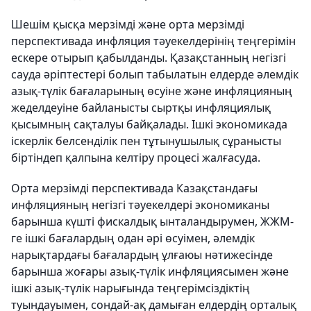
Шешім қысқа мерзімді және орта мерзімді
перспективада инфляция тәуекелдерінің теңгерімін
ескере отырып қабылданды. Қазақстанның негізгі
сауда әріптестері болып табылатын елдерде әлемдік
азық-түлік бағаларының өсуіне және инфляцияның
жеделдеуіне байланысты сыртқы инфляциялық
қысымның сақталуы байқалады. Ішкі экономикада
іскерлік белсенділік пен тұтынушылық сұранысты
біртіндеп қалпына келтіру процесі жалғасуда.
Орта мерзімді перспективада Казақстандағы
инфляцияның негізгі тәуекелдері экономиканы
барынша күшті фискалдық ынталандырумен, ЖЖМ-
ге ішкі бағалардың одан әрі өсуімен, әлемдік
нарықтардағы бағалардың ұлғаюы нәтижесінде
барынша жоғары азық-түлік инфляциясымен және
ішкі азық-түлік нарығында теңгерімсіздіктің
туындауымен, сондай-ақ дамыған елдердің орталық