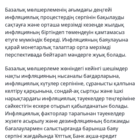
Базалық мөлшерлеменің ағымдағы деңгейі
инфляциялық процестердің серпінін бақылауды
сақтауға және орташа мерзімді кезеңде жылдық
инфляцияның біртіндеп төмендеуін қамтамасыз
етуге мүмкіндік береді. Инфляцияның баяулауына
қарай монетарлық талаптар орта мерзімді
перспективада бейтарап мәндерге жуық болады.
Базалық мөлшерлеме жөніндегі кейінгі шешімдер
нақты инфляцияның нысаналы бағдарларына,
инфляциялық күтулер серпініне, сұранысты қалпына
келтіру қарқынына, сондай-ақ сыртқы және ішкі
нарықтардағы инфляциялық тәуекелдер теңгеріміне
сәйкестігін ескере отырып қабылданатын болады.
Инфляциялық факторлар тарапынан тәуекелдер
жүзеге асырылу және дезинфляцияның болжамды
бағалаулармен салыстырғанда барынша баяу
серпіні жағдайында Ұлттық Банк ақша-кредит