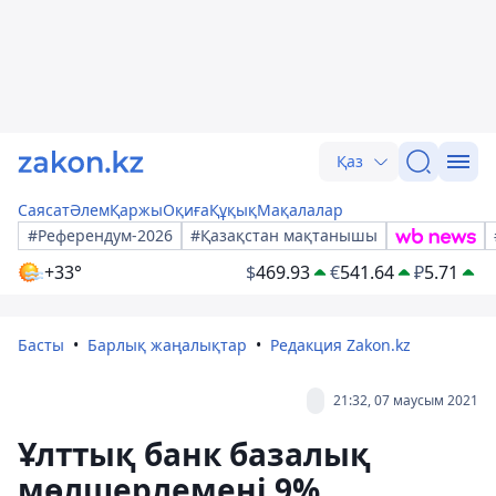
Қаз
Саясат
Әлем
Қаржы
Оқиға
Құқық
Мақалалар
#Референдум-2026
#Қазақстан мақтанышы
+33°
$
469.93
€
541.64
₽
5.71
Басты
Барлық жаңалықтар
Редакция Zakon.kz
21:32, 07 маусым 2021
Ұлттық банк базалық
мөлшерлемені 9%