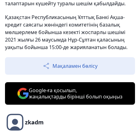
талаптарын күшейту туралы шешім қабылдайды.
Қазақстан Республикасының Ұлттық Банкі Ақша-
кредит саясаты жөніндегі комитетінің базалық
мөлшерлеме бойынша кезекті жоспарлы шешімі
2021 жылғы 26 маусымда Нұр-Сұлтан қаласының
уақыты бойынша 15:00-де жарияланатын болады.
Мақаламен бөлісу
Google-ға қосылып,
жаңалықтарды бірінші болып оқыңыз
zkadm