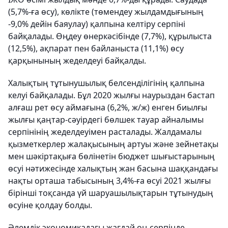
(5,7%-ға өсу), көлікте (төмендеу жылдамдығының
-9,0% дейін баяулау) қалпына келтіру серпіні
байқалады. Өңдеу өнеркәсібінде (7,7%), құрылыста
(12,5%), ақпарат пен байланыста (11,1%) өсу
қарқынының жеделдеуі байқалды.
Халықтың тұтынушылық белсенділігінің қалпына
келуі байқалады. Бұл 2020 жылғы наурыздан бастап
алғаш рет өсу аймағына (6,2%, ж/ж) енген биылғы
жылғы қаңтар-сәуірдегі бөлшек тауар айналымы
серпінінің жеделдеуімен расталады. Жалдамалы
қызметкерлер жалақысының артуы және зейнетақы
мен шәкіртақыға бөлінетін бюджет шығыстарының
өсуі нәтижесінде халықтың жан басына шаққандағы
нақты орташа табысының 3,4%-ға өсуі 2021 жылғы
бірінші тоқсанда үй шаруашылықтарын тұтынудың
өсуіне қолдау болды.
Әлемдік экономикадағы жағдай оң серпінде