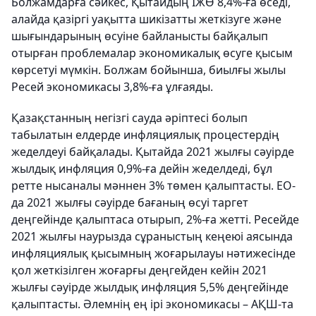
Болжамдарға сәйкес, Қытайдың ІЖӨ 8,4%-ға өседі,
алайда қазіргі уақытта шикізатты жеткізуге және
шығындарының өсуіне байланысты байқалып
отырған проблемалар экономикалық өсуге қысым
көрсетуі мүмкін. Болжам бойынша, биылғы жылы
Ресей экономикасы 3,8%-ға ұлғаяды.
Қазақстанның негізгі сауда әріптесі болып
табылатын елдерде инфляциялық процестердің
жеделдеуі байқалады. Қытайда 2021 жылғы сәуірде
жылдық инфляция 0,9%-ға дейін жеделдеді, бұл
ретте нысаналы мәннен 3% төмен қалыптасты. ЕО-
да 2021 жылғы сәуірде бағаның өсуі таргет
деңгейінде қалыптаса отырып, 2%-ға жетті. Ресейде
2021 жылғы наурызда сұраныстың кеңеюі аясында
инфляциялық қысымның жоғарылауы нәтижесінде
қол жеткізілген жоғарғы деңгейден кейін 2021
жылғы сәуірде жылдық инфляция 5,5% деңгейінде
қалыптасты. Әлемнің ең ірі экономикасы – АҚШ-та