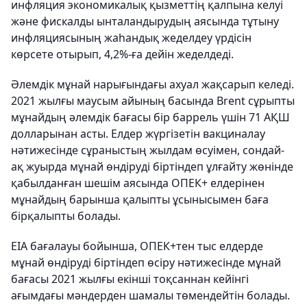
инфляция экономикалық қызметтің қалпына келуі
және фискалды ынталандырудың аясында тұтыну
инфляциясының жаһандық жеделдеу үрдісін
көрсете отырып, 4,2%-ға дейін жеделдеді.
Әлемдік мұнай нарығындағы ахуал жақсарып келеді.
2021 жылғы маусым айының басында Brent сұрыпты
мұнайдың әлемдік бағасы бір баррель үшін 71 АҚШ
долларынан асты. Елдер жүргізетін вакциналау
нәтижесінде сұраныстың жылдам өсуімен, сондай-
ақ жуырда мұнай өндіруді біртіндеп ұлғайту жөнінде
қабылданған шешім аясында ОПЕК+ елдерінен
мұнайдың барынша қалыпты ұсынысымен баға
бірқалыпты болады.
EIA бағалауы бойынша, ОПЕК+тен тыс елдерде
мұнай өндіруді біртіндеп өсіру нәтижесінде мұнай
бағасы 2021 жылғы екінші тоқсаннан кейінгі
ағымдағы мәндерден шамалы төмендейтін болады.