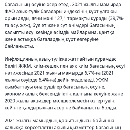
бағасының өсуіне әсер етеді. 2021 жылғы мамырда
ФАО азық-түлік бағалары индексінің күрт ұлғаюы
орын алды, яғни мәні 127,1 тармақты құрады (39,7%-
ға өсу, ж/ж), бұл ет және сүт өнімдері бағасының
қалыпты өсуі кезінде өсімдік майларына, қантқа
және астыққа бағалардың күрт өзгеруіне
байланысты.
Инфляцияның азық-түлікке жатпайтын құрамдас
бөлігі ЖЖМ, киім-кешек пен аяқ киім бағасының өсуі
нәтижесінде 2021 жылғы мамырда 6,7%-ға (2021
жылғы сәуірде 6,4%-ға) дейін жеделдеді. ЖЖМ
қымбаттауы өндірушілер бағасының өсуіне,
экономикалық белсенділіктің қалпына келуіне және
2020 жылы акциздер мөлшерлемесін өзгертудің
кейінге қалдырылған әсеріне байланысты болды.
2021 жылғы мамырдың қорытындысы бойынша
халыққа көрсетілетін ақылы қызметтер бағасының