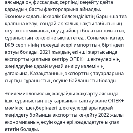
аясында оң фискалдық серпінді кеңейту қайта
қараудың басты факторларына айналды.
Экономикадағы іскерлік белсенділіктің барынша тез
қалпына келуі, сондай-ақ халық нақты табысының
өсуі экономиканың өсу драйвері болатын жиынтық
сұраныстың кеңеюіне ықпал етеді. Сонымен қатар,
ІЖӨ серпінінің тежеуші әсері импорттың біртіндеп
артуы болады. 2021 жылдың екінші жартысында
экспортты қалпына келтіру ОПЕК+ шектеулерінің
жеңілдеуіне қарай мұнай өндіру көлемінің
ұлғаюына, Қазақстанның экспорттық тауарларына
сыртқы сұраныстың өсуіне байланысты болады.
Эпидемиологиялық жағдайды жақсарту аясында
ішкі сұраныстың өсу қарқынын сақтау және ОПЕК+
мәмілесі шеңберіндегі шектеулерді ары қарай
жеңілдету бойынша экспортты кеңейту 2022 жылы
экономиканың өсуін одан әрі жеделдетуге ықпал
ететін болады.