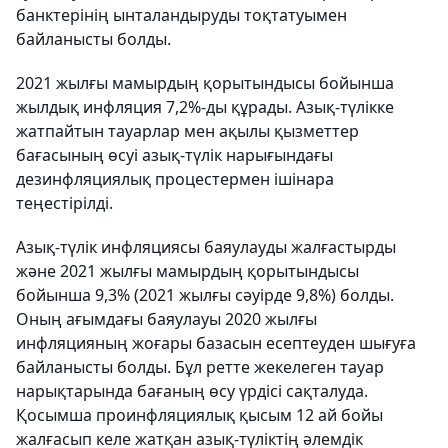
банктерінің ынталандыруды тоқтатуымен
байланысты болды.
2021 жылғы мамырдың қорытындысы бойынша
жылдық инфляция 7,2%-ды құрады. Азық-түлікке
жатпайтын тауарлар мен ақылы қызметтер
бағасының өсуі азық-түлік нарығындағы
дезинфляциялық процестермен ішінара
теңестірілді.
Азық-түлік инфляциясы баяулауды жалғастырды
және 2021 жылғы мамырдың қорытындысы
бойынша 9,3% (2021 жылғы сәуірде 9,8%) болды.
Оның ағымдағы баяулауы 2020 жылғы
инфляцияның жоғары базасын есептеуден шығуға
байланысты болды. Бұл ретте жекелеген тауар
нарықтарында бағаның өсу үрдісі сақталуда.
Қосымша проинфляциялық қысым 12 ай бойы
жалғасып келе жатқан азық-түліктің әлемдік