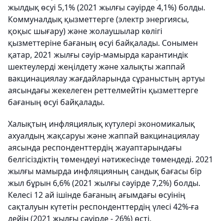
жылдық өсуі 5,1% (2021 жылғы сәуірде 4,1%) болды.
Коммуналдық қызметтерге (электр энергиясы,
қоқыс шығару) және жолаушылар көлігі
қызметтеріне бағаның өсуі байқалады. Сонымен
қатар, 2021 жылғы сәуір-мамырда карантиндік
шектеулерді жеңілдету және халықты жаппай
вакцинациялау жағдайларында сұраныстың артуы
аясындағы жекелеген реттелмейтін қызметтерге
бағаның өсуі байқалады.
Халықтың инфляциялық күтулері экономикалық
ахуалдың жақсаруы және жаппай вакцинациялау
аясында респонденттердің жауаптарындағы
белгісіздіктің төмендеуі нәтижесінде төмендеді. 2021
жылғы мамырда инфляцияның сандық бағасы бір
жыл бұрын 6,6% (2021 жылғы сәуірде 7,2%) болды.
Келесі 12 ай ішінде бағаның ағымдағы өсуінің
сақталуын күтетін респонденттердің үлесі 42%-ға
дейін (2021 жылғы сәуірде - 26%) өсті.