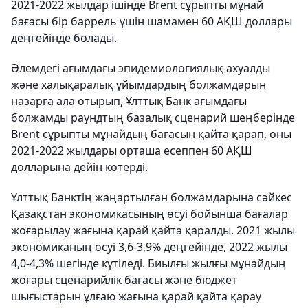
2021-2022 жылдар ішінде Brent сұрыпты мұнай
бағасы бір баррель үшін шамамен 60 АҚШ доллары
деңгейінде болады.
Әлемдегі ағымдағы эпидемиологиялық ахуалды
және халықаралық ұйымдардың болжамдарын
назарға ала отырып, Ұлттық Банк ағымдағы
болжамды раундтың базалық сценарий шеңберінде
Brent сұрыпты мұнайдың бағасын қайта қарап, оны
2021-2022 жылдары орташа есеппен 60 АҚШ
долларына дейін көтерді.
Ұлттық Банктің жаңартылған болжамдарына сәйкес
Қазақстан экономикасының өсуі бойынша бағалар
жоғарылау жағына қарай қайта қаралды. 2021 жылы
экономиканың өсуі 3,6-3,9% деңгейінде, 2022 жылы
4,0-4,3% шегінде күтіледі. Биылғы жылғы мұнайдың
жоғары сценарийлік бағасы және бюджет
шығыстарын ұлғаю жағына қарай қайта қарау