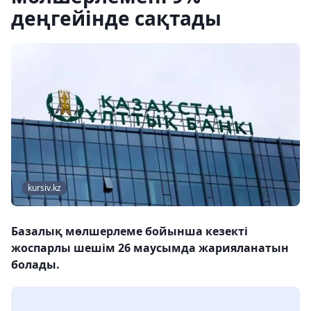
деңгейінде сақтады
kursiv.kz
Базалық мөлшерлеме бойынша кезекті
жоспарлы шешім 26 маусымда жарияланатын
болады.