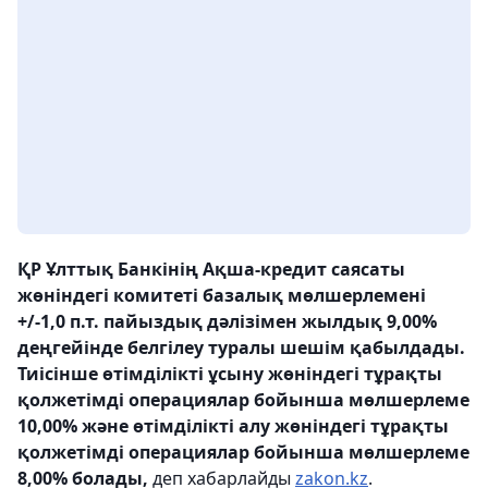
ҚР Ұлттық Банкінің Ақша-кредит саясаты
жөніндегі комитеті базалық мөлшерлемені
+/-1,0 п.т. пайыздық дәлізімен жылдық 9,00%
деңгейінде белгілеу туралы шешім қабылдады.
Тиісінше өтімділікті ұсыну жөніндегі тұрақты
қолжетімді операциялар бойынша мөлшерлеме
10,00% және өтімділікті алу жөніндегі тұрақты
қолжетімді операциялар бойынша мөлшерлеме
8,00% болады,
деп хабарлайды
zakon.kz
.