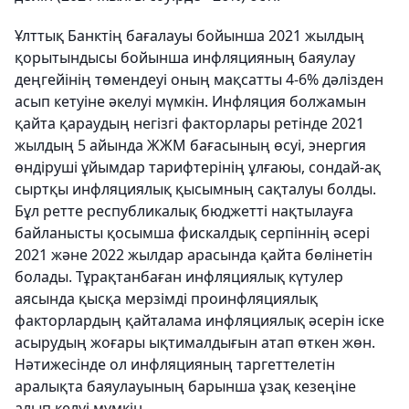
Ұлттық Банктің бағалауы бойынша 2021 жылдың
қорытындысы бойынша инфляцияның баяулау
деңгейінің төмендеуі оның мақсатты 4-6% дәлізден
асып кетуіне әкелуі мүмкін. Инфляция болжамын
қайта қараудың негізгі факторлары ретінде 2021
жылдың 5 айында ЖЖМ бағасының өсуі, энергия
өндіруші ұйымдар тарифтерінің ұлғаюы, сондай-ақ
сыртқы инфляциялық қысымның сақталуы болды.
Бұл ретте республикалық бюджетті нақтылауға
байланысты қосымша фискалдық серпіннің әсері
2021 және 2022 жылдар арасында қайта бөлінетін
болады. Тұрақтанбаған инфляциялық күтулер
аясында қысқа мерзімді проинфляциялық
факторлардың қайталама инфляциялық әсерін іске
асырудың жоғары ықтималдығын атап өткен жөн.
Нәтижесінде ол инфляцияның таргеттелетін
аралықта баяулауының барынша ұзақ кезеңіне
алып келуі мүмкін.