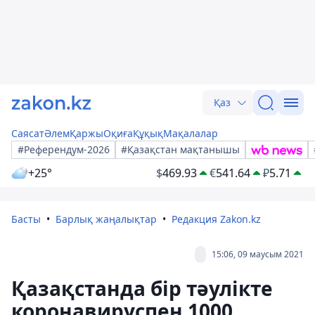
Қаз
Саясат
Әлем
Қаржы
Оқиға
Құқық
Мақалалар
#Референдум-2026
#Қазақстан мақтанышы
+25°
$
469.93
€
541.64
₽
5.71
Басты
Барлық жаңалықтар
Редакция Zakon.kz
15:06, 09 маусым 2021
Қазақстанда бір тәулікте
коронавируспен 1000