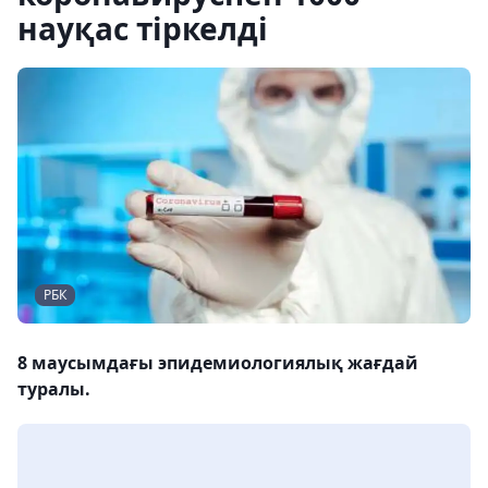
науқас тіркелді
РБК
8 маусымдағы эпидемиологиялық жағдай
туралы.