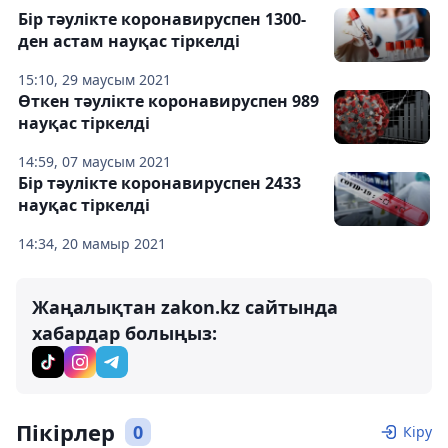
Бір тәулікте коронавируспен 1300-
ден астам науқас тіркелді
15:10, 29 маусым 2021
Өткен тәулікте коронавируспен 989
науқас тіркелді
14:59, 07 маусым 2021
Бір тәулікте коронавируспен 2433
науқас тіркелді
14:34, 20 мамыр 2021
Жаңалықтан zakon.kz сайтында
хабардар болыңыз:
Пікірлер
0
Кіру