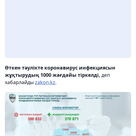
Өткен тәулікте коронавирус инфекциясын
жұқтырудың 1000 жағдайы тіркелді,
деп
хабарлайды
zakon.kz
.