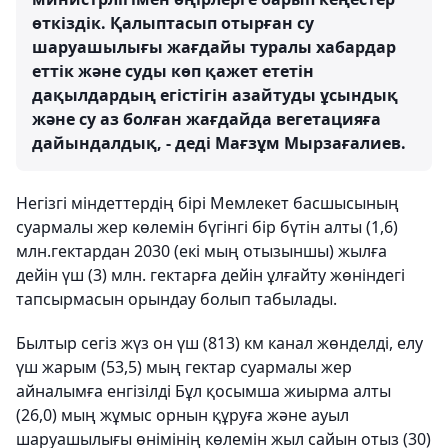
өткіздік. Қалыптасып отырған су
шаруашылығы жағдайы туралы хабардар
еттік және суды көп қажет ететін
дақылдардың егістігін азайтуды ұсындық
және су аз болған жағдайда вегетацияға
дайындалдық, - деді Мағзұм Мырзағалиев.
Негізгі міндеттердің бірі Мемлекет басшысының
суармалы жер көлемін бүгінгі бір бүтін алты (1,6)
млн.гектардан 2030 (екі мың отызыншы) жылға
дейін үш (3) млн. гектарға дейін ұлғайту жөніндегі
тапсырмасын орындау болып табылады.
Былтыр сегіз жүз он үш (813) км канал жөнделді, елу
үш жарым (53,5) мың гектар суармалы жер
айналымға енгізілді Бұл қосымша жиырма алты
(26,0) мың жұмыс орнын құруға және ауыл
шаруашылығы өнімінің көлемін жыл сайын отыз (30)