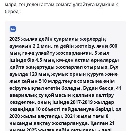
млрд. теңгеден астам сомаға ұлғайтуға мүмкіндік
береді.
2025 жылға дейін суармалы жерлердің
аумағын 2,2 млн. га дейін жеткізу, яғни 600
мың га-ға ұлғайту жоспарланған, 5 жыл
ішінде біз 4,5 мың км-ден астам арналарды
қайта жаңартуды жоспарлап отырмыз. Бұл
ауылда 120 мың жұмыс орнын құруға және
жыл сайын 510 млрд.теңге сомасына өнім
өсіруге ықпал ететін болады. Бұдан басқа, 41
авариялық су қоймасын қалпына келтіру
көзделген, оның ішінде 2017-2019 жылдар
кезеңінде 10 объекті пайдалануға берілді, ол
2020 жылы аяқталды. 2021 жылы тағы 8
нысанды аяқтау жоспарлануда. Қалған 21
нысан 2025 жылға дейін сатылады, - деді