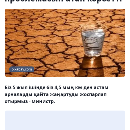
pixabay.com
Біз 5 жыл ішінде біз 4,5 мың км-ден астам
арналарды қайта жаңартуды жоспарлап
отырмыз - министр.