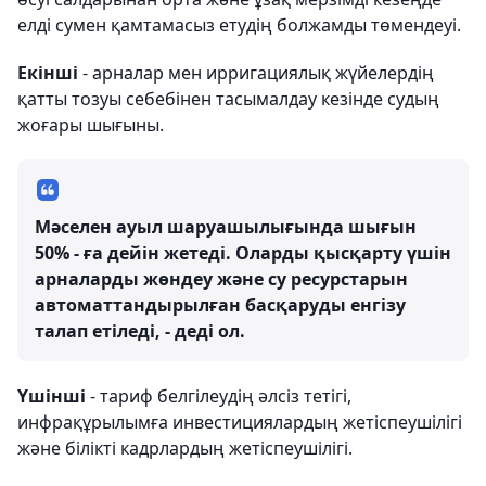
елді сумен қамтамасыз етудің болжамды төмендеуі.
Екінші
- арналар мен ирригациялық жүйелердің
қатты тозуы себебінен тасымалдау кезінде судың
жоғары шығыны.
Мәселен ауыл шаруашылығында шығын
50% - ға дейін жетеді. Оларды қысқарту үшін
арналарды жөндеу және су ресурстарын
автоматтандырылған басқаруды енгізу
талап етіледі, - деді ол.
Үшінші
- тариф белгілеудің әлсіз тетігі,
инфрақұрылымға инвестициялардың жетіспеушілігі
және білікті кадрлардың жетіспеушілігі.