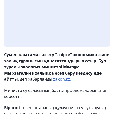
Сумен қамтамасыз ету "әзірге" экономика және
халық сұранысын қанағаттандырып отыр. Бұл
туралы экология министрі Мағзұм
Мырзағалиев халыққа есеп беру кездесуінде
айтты
, деп хабарлайды
zakon.kz.
Министр су саласының басты проблемаларын атап
көрсетті.
Бірінші
- өзен ағысының құлауы мен су тұтынудың
өсуі салдарынан орта және ұзақ мерзімді кезеңде