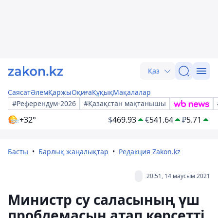
Қаз
Саясат
Әлем
Қаржы
Оқиға
Құқық
Мақалалар
#Референдум-2026
#Қазақстан мақтанышы
+32°
$
469.93
€
541.64
₽
5.71
Басты
Барлық жаңалықтар
Редакция Zakon.kz
20:51, 14 маусым 2021
Министр су саласының үш
проблемасын атап көрсетті