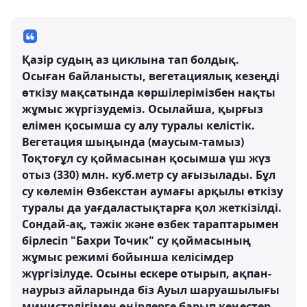
Қазір судың аз циклына тап болдық.
Осыған байланысты, вегетациялық кезеңді
өткізу мақсатында көршілерімізбен нақты
жұмыс жүргізудеміз. Осылайша, қырғыз
елімен қосымша су алу туралы келістік.
Вегетация шыңында (маусым-тамыз)
Тоқтоғұл су қоймасынан қосымша үш жүз
отыз (330) млн. куб.метр су ағызылады. Бұл
су көлемін Өзбекстан аумағы арқылы өткізу
туралы да уағдаластықтарға қол жеткізілді.
Сондай-ақ, тәжік және өзбек тараптарымен
бірлесіп "Бахри Точик" су қоймасының
жұмыс режимі бойынша келісімдер
жүргізілуде. Осыны ескере отырып, ақпан-
наурыз айларында біз Ауыл шаруашылығы
министрлігімен өңірлерге барып кеңестер