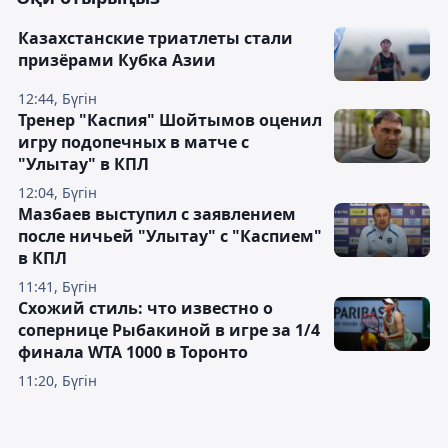
Казахстанские триатлеты стали
призёрами Кубка Азии
12:44, Бүгін
Тренер "Каспия" Шойтымов оценил
игру подопечных в матче с
"Улытау" в КПЛ
12:04, Бүгін
Мазбаев выступил с заявлением
после ничьей "Улытау" с "Каспием"
в КПЛ
11:41, Бүгін
Схожий стиль: что известно о
сопернице Рыбакиной в игре за 1/4
финала WTA 1000 в Торонто
11:20, Бүгін