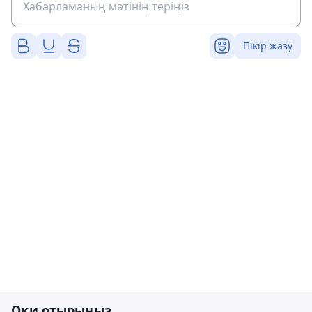
Пікір жазу
Оқи отырыңыз