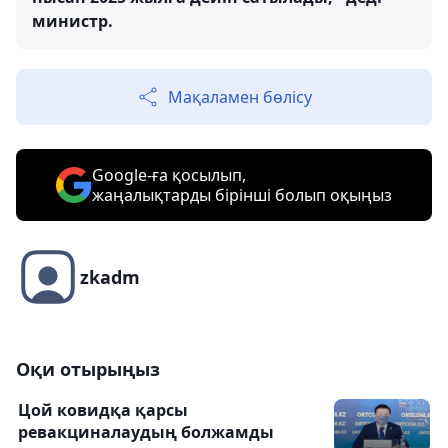
министр.
Мақаламен бөлісу
Google-ға қосылып,
жаңалықтарды бірінші болып оқыңыз
zkadm
Оқи отырыңыз
Цой ковидқа қарсы
ревакциналаудың болжамды