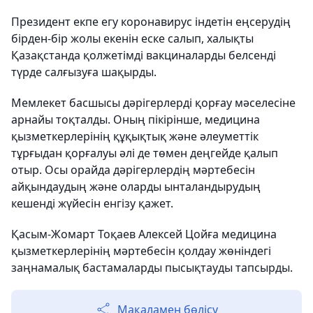
Президент екпе егу коронавирус індетін еңсерудің
бірден-бір жолы екенін еске салып, халықты
Қазақстанда қолжетімді вакциналарды белсенді
түрде салғызуға шақырды.
Мемлекет басшысы дәрігерлерді қорғау мәселесіне
арнайы тоқталды. Оның пікірінше, медицина
қызметкерлерінің құқықтық және әлеуметтік
тұрғыдан қорғалуы әлі де төмен деңгейде қалып
отыр. Осы орайда дәрігерлердің мәртебесін
айқындаудың және оларды ынталандырудың
кешенді жүйесін енгізу қажет.
Қасым-Жомарт Тоқаев Алексей Цойға медицина
қызметкерлерінің мәртебесін қолдау жөніндегі
заңнамалық бастамаларды пысықтауды тапсырды.
Мақаламен бөлісу