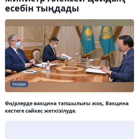
есебін тыңдады
Ақорда
Өңірлерде вакцина тапшылығы жоқ. Вакцина
кестеге сәйкес жеткізілуде.