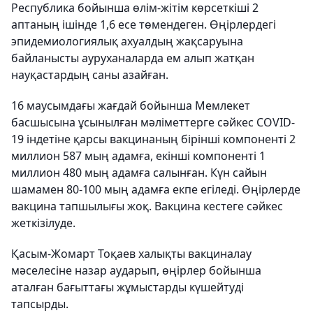
Республика бойынша өлім-жітім көрсеткіші 2
аптаның ішінде 1,6 есе төмендеген. Өңірлердегі
эпидемиологиялық ахуалдың жақсаруына
байланысты ауруханаларда ем алып жатқан
науқастардың саны азайған.
16 маусымдағы жағдай бойынша Мемлекет
басшысына ұсынылған мәліметтерге сәйкес COVID-
19 індетіне қарсы вакцинаның бірінші компоненті 2
миллион 587 мың адамға, екінші компоненті 1
миллион 480 мың адамға салынған. Күн сайын
шамамен 80-100 мың адамға екпе егіледі. Өңірлерде
вакцина тапшылығы жоқ. Вакцина кестеге сәйкес
жеткізілуде.
Қасым-Жомарт Тоқаев халықты вакциналау
мәселесіне назар аударып, өңірлер бойынша
аталған бағыттағы жұмыстарды күшейтуді
тапсырды.