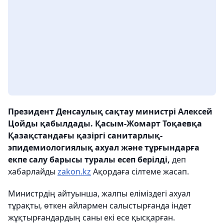
Президент Денсаулық сақтау министрі Алексей
Цойды қабылдады. Қасым-Жомарт Тоқаевқа
Қазақстандағы қазіргі санитарлық-
эпидемиологиялық ахуал және тұрғындарға
екпе салу барысы туралы есеп берілді,
деп
хабарлайды
zakon.kz
Ақордаға сілтеме жасап.
Министрдің айтуынша, жалпы еліміздегі ахуал
тұрақты, өткен айлармен салыстырғанда індет
жұқтырғандардың саны екі есе қысқарған.