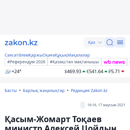
Қаз
Саясат
Әлем
Қаржы
Оқиға
Құқық
Мақалалар
#Референдум-2026
#Қазақстан мақтанышы
+24°
$
469.93
€
541.64
₽
5.71
Басты
Барлық жаңалықтар
Редакция Zakon.kz
16:16, 17 маусым 2021
Қасым-Жомарт Тоқаев
министр Алексей Цойдың