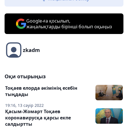
Google-ға қосылып,
жаңалықтарды бірінші болып оқыңыз
zkadm
Оқи отырыңыз
Тоқаев елорда әкімінің есебін
тыңдады
19:16, 13 сәуір 2022
Қасым-Жомарт Тоқаев
коронавирусқа қарсы екпе
салдыртты