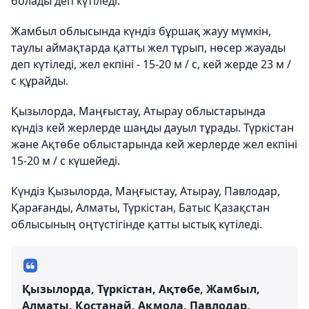
болады деп күтіледі.
Жамбыл облысында күндіз бұршақ жауу мүмкін,
таулы аймақтарда қатты жел тұрып, нөсер жауады
деп күтіледі, жел екпіні - 15-20 м / с, кей жерде 23 м /
с құрайды.
Қызылорда, Маңғыстау, Атырау облыстарында
күндіз кей жерлерде шаңды дауыл тұрады. Түркістан
және Ақтөбе облыстарында кей жерлерде жел екпіні
15-20 м / с күшейеді.
Күндіз Қызылорда, Маңғыстау, Атырау, Павлодар,
Қарағанды, Алматы, Түркістан, Батыс Қазақстан
облысының оңтүстігінде қатты ыстық күтіледі.
Қызылорда, Түркістан, Ақтөбе, Жамбыл,
Алматы, Қостанай, Ақмола, Павлодар,