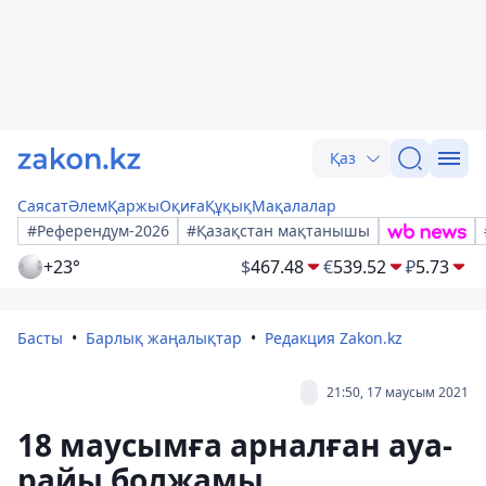
Қаз
Саясат
Әлем
Қаржы
Оқиға
Құқық
Мақалалар
#Референдум-2026
#Қазақстан мақтанышы
+23°
$
467.48
€
539.52
₽
5.73
Басты
Барлық жаңалықтар
Редакция Zakon.kz
21:50, 17 маусым 2021
18 маусымға арналған ауа-
райы болжамы