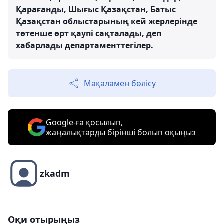
Қарағанды, Шығыс Қазақстан, Батыс
Қазақстан облыстарының кей жерлерінде
төтенше өрт қаупі сақталады, деп
хабарлады департаменттегілер.
Мақаламен бөлісу
Google-ға қосылып,
жаңалықтарды бірінші болып оқыңыз
zkadm
Оқи отырыңыз