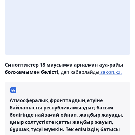
Синоптиктер 18 маусымға арналған ауа-райы
болжамымен бөлісті,
деп хабарлайды
zakon.kz.
Атмосфералық фронттардың өтуіне
байланысты республикамыздың басым
бөлігінде найзағай ойнап, жаңбыр жауады,
қиыр солтүстікте қатты жаңбыр жауып,
бұршақ түсуі мүмкін. Тек еліміздің батысы