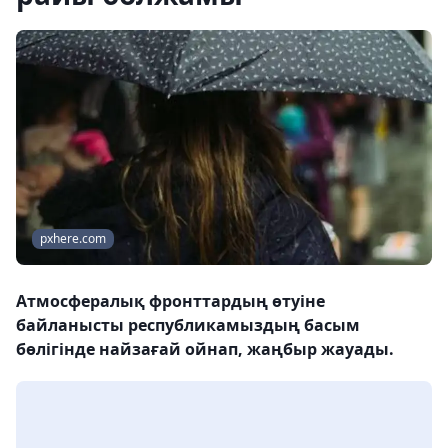
pxhere.com
Атмосфералық фронттардың өтуіне
байланысты республикамыздың басым
бөлігінде найзағай ойнап, жаңбыр жауады.