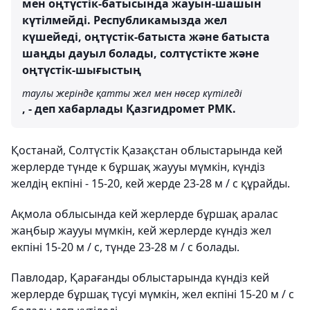
мен оңтүстік-батысында жауын-шашын
күтілмейді. Республикамызда жел
күшейеді, оңтүстік-батыста және батыста
шаңды дауыл болады, солтүстікте және
оңтүстік-шығыстың
таулы жерінде қатты жел мен нөсер күтіледі
, - деп хабарлады Қазгидромет РМК.
Қостанай, Солтүстік Қазақстан облыстарында кей
жерлерде түнде к бұршақ жаууы мүмкін, күндіз
желдің екпіні - 15-20, кей жерде 23-28 м / с құрайды.
Ақмола облысында кей жерлерде бұршақ аралас
жаңбыр жаууы мүмкін, кей жерлерде күндіз жел
екпіні 15-20 м / с, түнде 23-28 м / с болады.
Павлодар, Қарағанды ​​облыстарында күндіз кей
жерлерде бұршақ түсуі мүмкін, жел екпіні 15-20 м / с