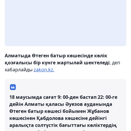
Алматыда Өтеген батыр көшесінде көлік
қозғалысы бір күнге жартылай шектеледі
, деп
хабарлайды
zakon.kz.
18 маусымда сағат 9: 00-ден бастап 22: 00-ге
дейін Алматы қаласы Әуезов ауданында
Өтеген батыр көшесі бойымен Жұбанов
көшесінен Қабдолова көшесіне дейінгі
аралықта солтүстік бағыттағы көліктердің