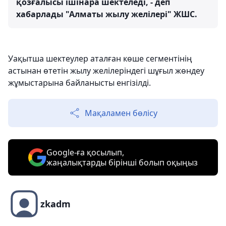
қозғалысы ішінара шектеледі, - деп
хабарлады "Алматы жылу желілері" ЖШС.
Уақытша шектеулер аталған көше сегментінің
астынан өтетін жылу желілеріндегі шұғыл жөндеу
жұмыстарына байланысты енгізілді.
Мақаламен бөлісу
Google-ға қосылып,
жаңалықтарды бірінші болып оқыңыз
zkadm