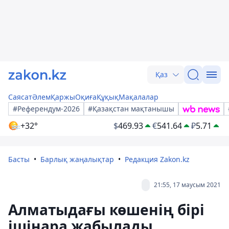
Қаз
Саясат
Әлем
Қаржы
Оқиға
Құқық
Мақалалар
#Референдум-2026
#Қазақстан мақтанышы
+32°
$
469.93
€
541.64
₽
5.71
Басты
Барлық жаңалықтар
Редакция Zakon.kz
21:55, 17 маусым 2021
Алматыдағы көшенің бірі
ішінара жабылады