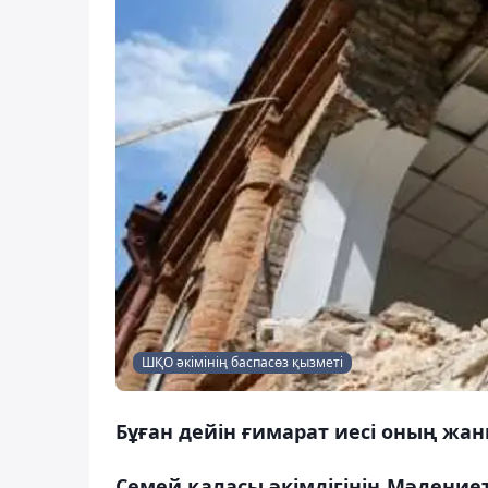
ШҚО әкімінің баспасөз қызметі
Бұған дейін ғимарат иесі оның жаны
Семей қаласы әкімдігінің Мәдениет