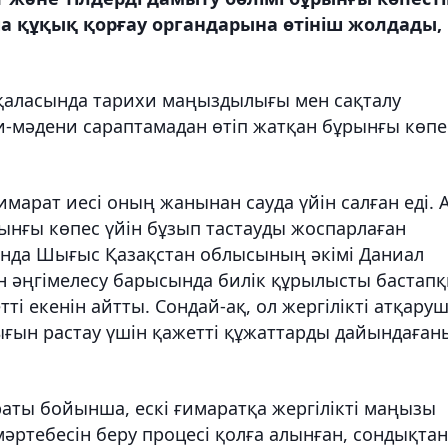
ша құқық қорғау органдарына өтініш жолдады,
аласында тарихи маңыздылығы мен сақталу
и-мәдени сараптамадан өтіп жатқан бұрынғы көпе
.
 ғимарат иесі оның жанынан сауда үйін салған еді. 
ынғы көпес үйін бұзып тастауды жоспарлаған
ында Шығыс Қазақстан облысының әкімі Даниал
ен әңгімелесу барысында билік құрылысты бастап
ті екенін айтты. Сондай-ақ, ол жергілікті атқару
ғын растау үшін қажетті құжаттарды дайындаған
ты бойынша, ескі ғимаратқа жергілікті маңызы
мәртебесін беру процесі қолға алынған, сондықтан