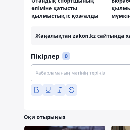
Отандық спортшының
Бюраб
өліміне қатысты
қылмы
қылмыстық іс қозғалды
мүмкі
Жаңалықтан zakon.kz сайтында х
Пікірлер
0
Оқи отырыңыз