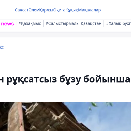
Саясат
Әлем
Қаржы
Оқиға
Құқық
Мақалалар
#Қазақмыс
#Салыстырмалы Қазақстан
#Халық бухг
kz
ін рұқсатсыз бұзу бойынша