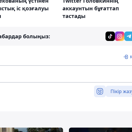
екованың үстінен
Twitter Головкиннің
стық іс қозғалуы
аккаунтын бұғаттап
н
тастады
абардар болыңыз:
Пікір жаз