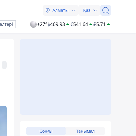
Алматы
Қаз
+27°
$
469.93
€
541.64
₽
5.71
алтері
Соңғы
Танымал