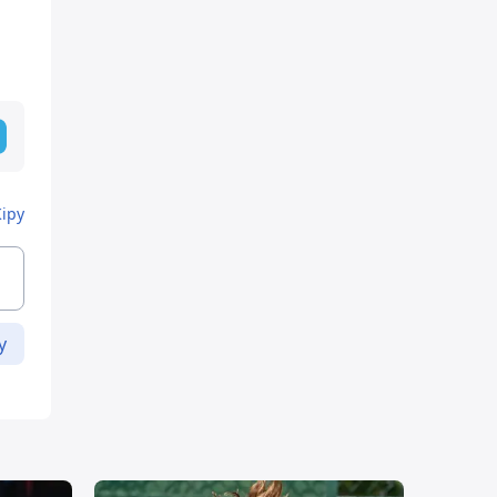
Кіру
у