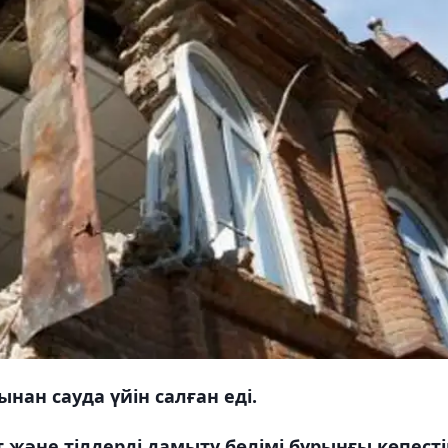
нан сауда үйін салған еді.
 және тілдерді дамыту бөлімі бұрынғы көпест