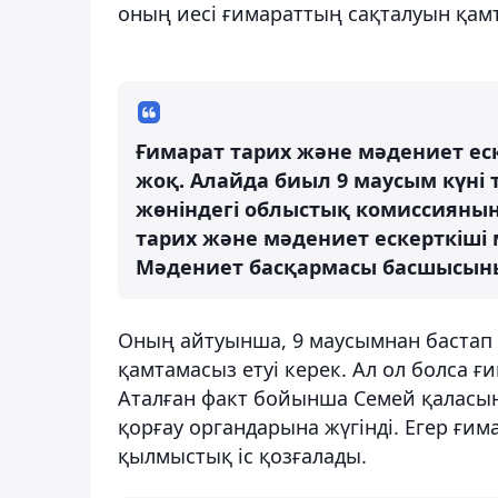
оның иесі ғимараттың сақталуын қамта
Ғимарат тарих және мәдениет еске
жоқ. Алайда биыл 9 маусым күні 
жөніндегі облыстық комиссияның
тарих және мәдениет ескерткіші 
Мәдениет басқармасы басшысыны
Оның айтуынша, 9 маусымнан бастап к
қамтамасыз етуі керек. Ал ол болса ғ
Аталған факт бойынша Семей қаласын
қорғау органдарына жүгінді. Егер ғим
қылмыстық іс қозғалады.