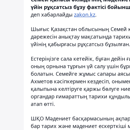
үйін рұқсатсыз бұзу фактісі бойын
деп хабарлайды
zakon.kz
.
Шығыс Қазақстан облысының Семей қ
дәрежесін анықтау мақсатында тарих
үйінің қабырғасы рұқсатсыз бұзылған
Естеріңізге сала кетейік, бұған дейін
оның орнына тұрғын үй салу үшін бұр
болатын. Семейге жұмыс сапары аяс
Ахметов кәсіпкермен кездесіп, оным
қалыпына келтіруге қаржы бөлуге ниет
органдар ғимараттың тарихи құндылы
атап өтті.
ШҚО Мәдениет басқармасының ақпара
бар тарих және мәдениет ескерткіші 