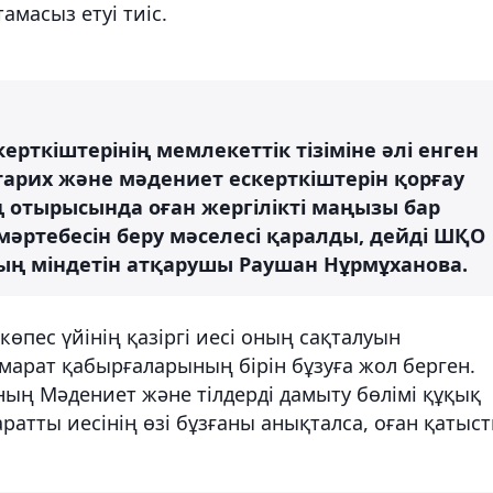
масыз етуі тиіс.
рткіштерінің мемлекеттік тізіміне әлі енген
тарих және мәдениет ескерткіштерін қорғау
 отырысында оған жергілікті маңызы бар
мәртебесін беру мәселесі қаралды, дейді ШҚО
ң міндетін атқарушы Раушан Нұрмұханова.
өпес үйінің қазіргі иесі оның сақталуын
имарат қабырғаларының бірін бұзуға жол берген.
ың Мәдениет және тілдерді дамыту бөлімі құқық
аратты иесінің өзі бұзғаны анықталса, оған қатыс