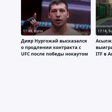
17:49, Бүгін
17:18, Б
Дияр Нургожай высказался
Асылж
о продлении контракта с
выигр
UFC после победы нокаутом
ITF в 