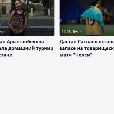
үгін
16:53, Бүгін
ан Арыстанбекова
Дастан Сатпаев осталс
ала домашний турнир
запасе на товарищес
Астане
матч "Челси"