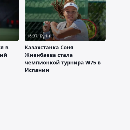
16:37, Бүгін
я в
Казахстанка Соня
кий
Жиенбаева стала
чемпионкой турнира W75 в
Испании