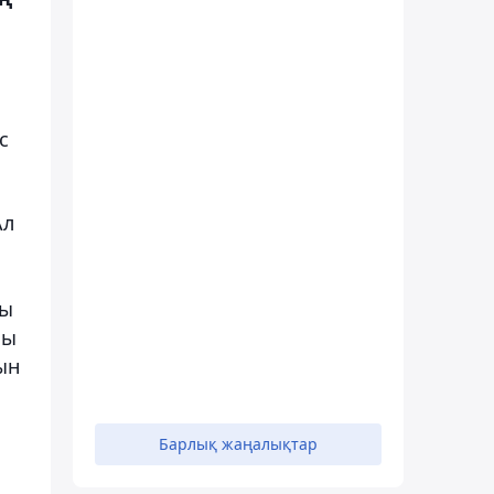
с
Ал
қы
шы
ын
Барлық жаңалықтар