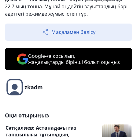
22.7 мың тонна. Мұнай өңдейтін зауыттардың бәрі
әдеттегі режимде жұмыс істеп тұр.
Мақаламен бөлісу
Google-ға қосылып,
жаңалықтарды бірінші болып оқыңыз
zkadm
Оқи отырыңыз
Сәтқалиев: Астанадағы газ
тапшылығы тұтынудың