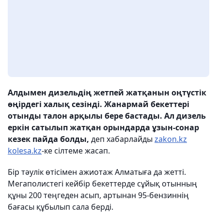
Алдымен дизельдің жетпей жатқанын оңтүстік
өңірдегі халық сезінді. Жанармай бекеттері
отынды талон арқылы бере бастады. Ал дизель
еркін сатылып жатқан орындарда ұзын-сонар
кезек пайда болды,
деп хабарлайды
zakon.kz
kolesa.kz
-ке сілтеме жасап.
Бір тәулік өтісімен ажиотаж Алматыға да жетті.
Мегаполистегі кейбір бекеттерде сұйық отынның
құны 200 теңгеден асып, артынан 95-бензиннің
бағасы құбылып сала берді.