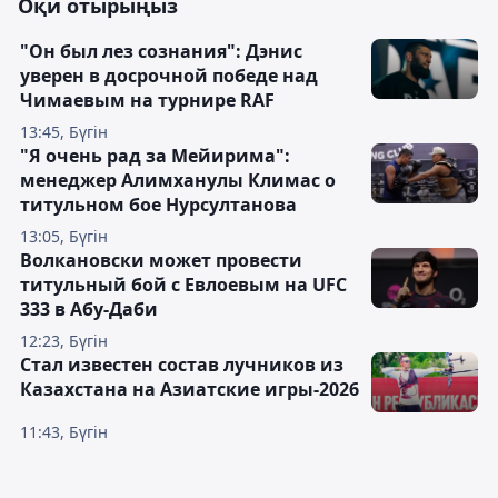
Оқи отырыңыз
"Он был лез сознания": Дэнис
уверен в досрочной победе над
Чимаевым на турнире RAF
13:45, Бүгін
"Я очень рад за Мейирима":
менеджер Алимханулы Климас о
титульном бое Нурсултанова
13:05, Бүгін
Волкановски может провести
титульный бой с Евлоевым на UFC
333 в Абу-Даби
12:23, Бүгін
Стал известен состав лучников из
Казахстана на Азиатские игры-2026
11:43, Бүгін