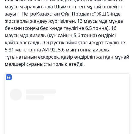
маусым аралығында Шымкенттегі мұнай өңдейтін
зауыт "ПетроКазахстан Ойл Продактс" ЖШС-інде
жоспарлы жөндеу жүргізілген. 13 маусымда мұнда
бензин (соңғы бес күнде тәулігіне 6.5 тонна), 16
маусымда дизель (күн сайын 5.6 тонна) өндірісі
қайта басталды. Оңтүстік аймақтағы жұрт тәулігіне
5.31 мың тонна АИ-92, 5.6 мың тонна дизель
тұтынатынын ескерсек, қазір өндіріліп жатқан мұнай
мөлшері сұранысты толық өтейді.