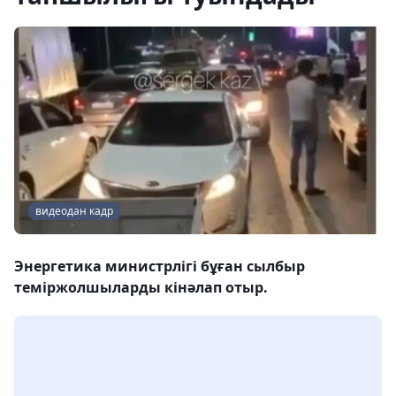
видеодан кадр
Энергетика министрлігі бұған сылбыр
теміржолшыларды кінәлап отыр.