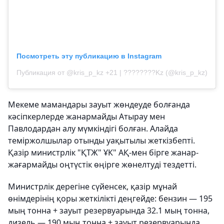
Посмотреть эту публикацию в Instagram
Публикация от @kris_p_kz +21 | ????????Kz (@kris_p_kz)
Мекеме мамандары зауыт жөндеуде болғанда
кәсіпкерлерде жанармайды Атырау мен
Павлодардан алу мүмкіндігі болған. Алайда
теміржолшылар отынды уақытылы жеткізбепті.
Қазір министрлік "ҚТЖ" ҰК" АҚ-мен бірге жанар-
жағармайды оңтүстік өңірге жөнелтуді тездетті.
Министрлік дерегіне сүйенсек, қазір мұнай
өнімдерінің қоры жеткілікті деңгейде: бензин — 195
мың тонна + зауыт резервуарында 32.1 мың тонна,
дизель — 190 мың тонна + зауыт резервуарында