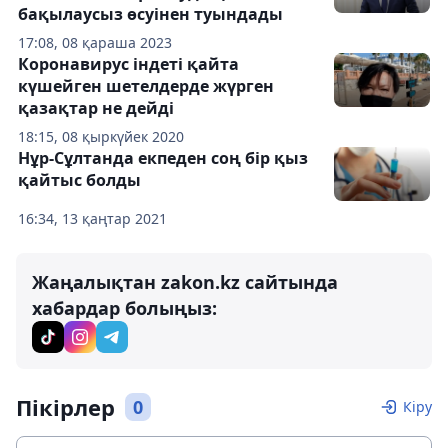
бақылаусыз өсуінен туындады
17:08, 08 қараша 2023
Коронавирус індеті қайта
күшейген шетелдерде жүрген
қазақтар не дейді
18:15, 08 қыркүйек 2020
Нұр-Сұлтанда екпеден соң бір қыз
қайтыс болды
16:34, 13 қаңтар 2021
Жаңалықтан zakon.kz сайтында
хабардар болыңыз:
Пікірлер
0
Кіру