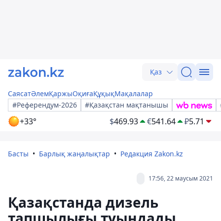
Қаз
Саясат
Әлем
Қаржы
Оқиға
Құқық
Мақалалар
#Референдум-2026
#Қазақстан мақтанышы
+33°
$
469.93
€
541.64
₽
5.71
Басты
Барлық жаңалықтар
Редакция Zakon.kz
17:56, 22 маусым 2021
Қазақстанда дизель
тапшылығы туындады