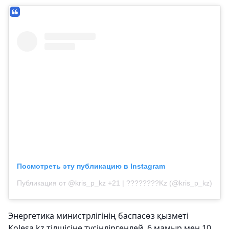
Посмотреть эту публикацию в Instagram
Публикация от @kris_p_kz +21 | ????????Kz (@kris_p_kz)
Энергетика министрлігінің баспасөз қызметі
Kolesa.kz тілшісіне түсіндіргендей, 6 мамыр мен 10