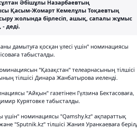
рсұлтан Әбішұлы Назарбаевтың
ысы Қасым-Жомарт Кемелұлы Тоқаевтың
ыру жолында бірлесіп, ашық, сапалы жұмыс
- деді.
аны дамытуға қосқан үлесі үшін" номинациясы
соваға табысталды.
номинациясын "Қазақстан" телеарнасының тілшісі
ының тілшісі Динара Жанбатырова иеленді.
нациясы "Aйқын" газетінен Гүлзина Бектасоваға,
адимир Курятовке табысталды.
лы үшін" номинациясы "Qamshy.kz" ақпараттық
не "Sputnik.kz" тілшісі Жания Уранкаеваға берілд