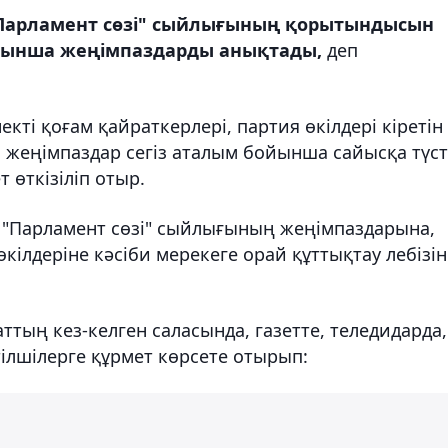
"Парламент сөзі" сыйлығының қорытындысын
йынша жеңімпаздарды анықтады,
деп
кті қоғам қайраткерлері, партия өкілдері кіретін
еңімпаздар сегіз аталым бойынша сайысқа түсті
 өткізіліп отыр.
 "Парламент сөзі" сыйлығының жеңімпаздарына,
кілдеріне кәсіби мерекеге орай құттықтау лебізін
ттың кез-келген саласында, газетте, теледидарда,
тілшілерге құрмет көрсете отырып: