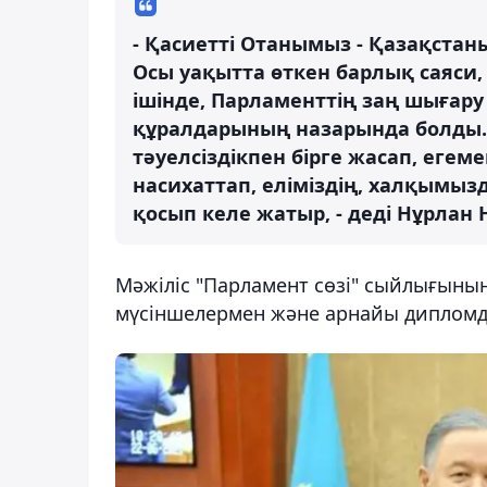
- Қасиетті Отанымыз - Қазақстан
Осы уақытта өткен барлық саяси,
ішінде, Парламенттің заң шығару
құралдарының назарында болды.
тәуелсіздікпен бірге жасап, егемен
насихаттап, еліміздің, халқымызд
қосып келе жатыр, - деді Нұрлан
Мәжіліс "Парламент сөзі" сыйлығыны
мүсіншелермен және арнайы дипломд