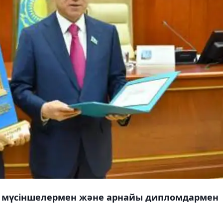
н мүсіншелермен және арнайы дипломдармен