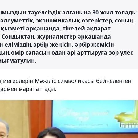
ымыздың тәуелсіздік алғанына 30 жыл толады
 әлеуметтік, экономикалық өзгерістер, соның
 қызметі әрқашанда, тікелей ақпарат
 Сондықтан, журналистер әрқашанда
 еліміздің әрбір жеңісін, әрбір жемісін
ың өмір сапасын одан әрі арттыруға зор үлес
 Нығматулин.
ң иегерлерін Мәжіліс символикасы бейнеленген
армен марапаттады.