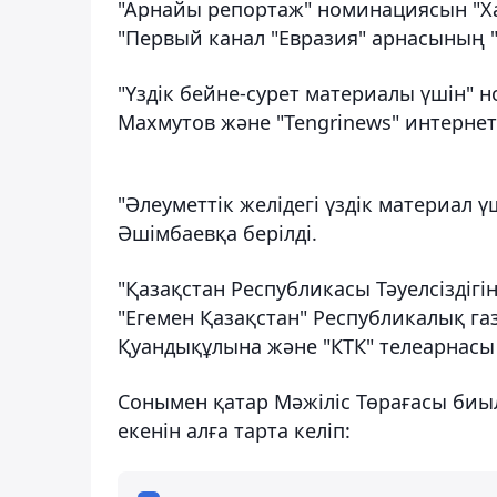
"Арнайы репортаж" номинациясын "Ха
"Первый канал "Евразия" арнасының 
"Үздік бейне-сурет материалы үшін"
Махмутов және "Tengrinews" интернет
"Әлеуметтік желідегі үздік материал
Әшімбаевқа берілді.
"Қазақстан Республикасы Тәуелсіздіг
"Егемен Қазақстан" Республикалық га
Қуандықұлына және "КТК" телеарнасы 
Сонымен қатар Мәжіліс Төрағасы биыл
екенін алға тарта келіп: