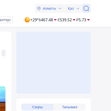
Алматы
Қаз
+29°
$
467.48
€
539.52
₽
5.73
алтері
Соңғы
Танымал