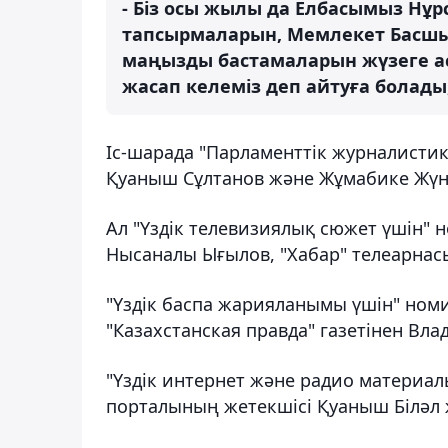
- Біз осы жылы да Елбасымыз Нұ
тапсырмаларын, Мемлекет Басш
маңызды бастамаларын жүзеге ас
жасап келеміз деп айтуға болады, 
Іс-шарада "Парламенттік журналистик
Қуаныш Сұлтанов және Жұмабике Жүні
Ал "Үздік телевизиялық сюжет үшін" 
Нысаналы Ығылов, "Хабар" телеарнас
"Үздік баспа жарияланымы үшін" номи
"Казахстанская правда" газетінен Вл
"Үздік интернет және радио материа
порталының жетекшісі Қуаныш Біләл жә