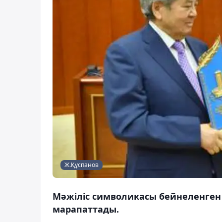
Ж.Құспанов
Мәжіліс символикасы бейнеленге
марапаттады.