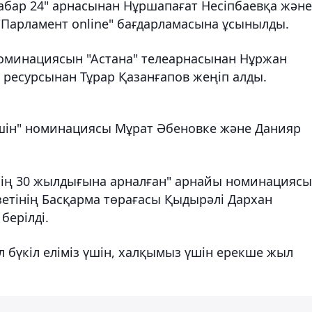
бар 24" арнасынан Нұршапағат Несіпбаевқа және
"Парламент online" бағдарламасына ұсынылды.
 номинациясын "Астана" телеарнасынан Нұржан
 ресурсынан Тұрар Қазанғапов жеңіп алды.
 үшін" номинациясы Мұрат Әбеновке және Данияр
інің 30 жылдығына арналған" арнайы номинациясы
зетінің Басқарма төрағасы Қыдырәлі Дархан
берілді.
 бүкіл еліміз үшін, халқымыз үшін ерекше жыл