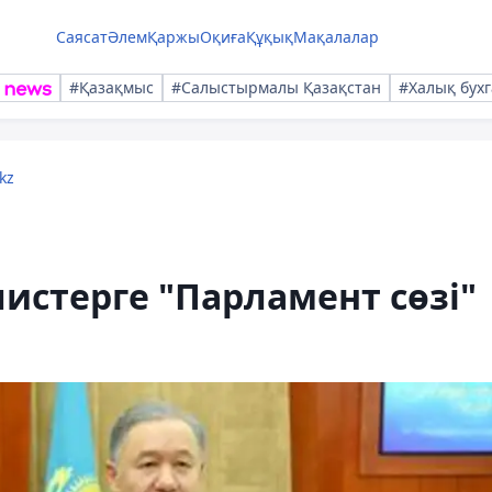
Саясат
Әлем
Қаржы
Оқиға
Құқық
Мақалалар
#Қазақмыс
#Салыстырмалы Қазақстан
#Халық бухг
kz
стерге "Парламент сөзі"