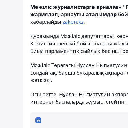
Мәжіліс журналистерге арналған 
жариялап, арнаулы аталымдар бо
хабарлайды
zakon.kz
.
Құрамында Мәжіліс депутаттары, көрне
Комиссия шешімі бойынша осы жылы ж
Биыл парламенттік сыйлық бесінші рет
Мәжіліс Төрағасы Нұрлан Нығматулин
сондай-ақ, барша бұқаралық ақпарат ө
жеткізді.
Осы ретте, Нұрлан Нығматулин ақпара
интернет баспаларда жұмыс істейтін 