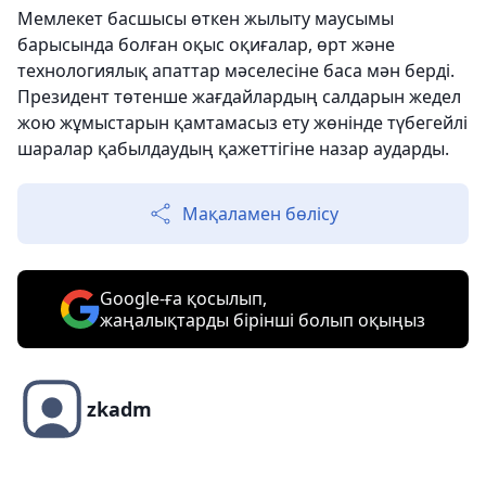
Мемлекет басшысы өткен жылыту маусымы
барысында болған оқыс оқиғалар, өрт және
технологиялық апаттар мәселесіне баса мән берді.
Президент төтенше жағдайлардың салдарын жедел
жою жұмыстарын қамтамасыз ету жөнінде түбегейлі
шаралар қабылдаудың қажеттігіне назар аударды.
Мақаламен бөлісу
Google-ға қосылып,
жаңалықтарды бірінші болып оқыңыз
zkadm