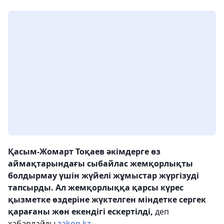
Қасым-Жомарт Тоқаев әкімдерге өз
аймақтарындағы сыбайлас жемқорлықты
болдырмау үшін жүйелі жұмыстар жүргізуді
тапсырды. Ал жемқорлыққа қарсы күрес
қызметке өздеріне жүктелген міндетке сергек
қарағаны жөн екендігі ескертілді,
деп
хабарлайды
zakon.kz.