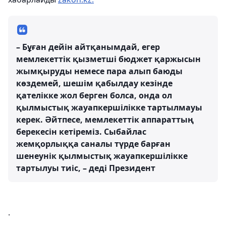
– Бұған дейін айтқанымдай, егер
мемлекеттік қызметші бюджет қаржысын
жымқыруды немесе пара алып баюды
көздемей, шешім қабылдау кезінде
қателікке жол берген болса, онда ол
қылмыстық жауапкершілікке тартылмауы
керек. Әйтпесе, мемлекеттік аппараттың
берекесін кетіреміз. Сыбайлас
жемқорлыққа саналы түрде барған
шенеунік қылмыстық жауапкершілікке
тартылуы тиіс, – деді Президент
.