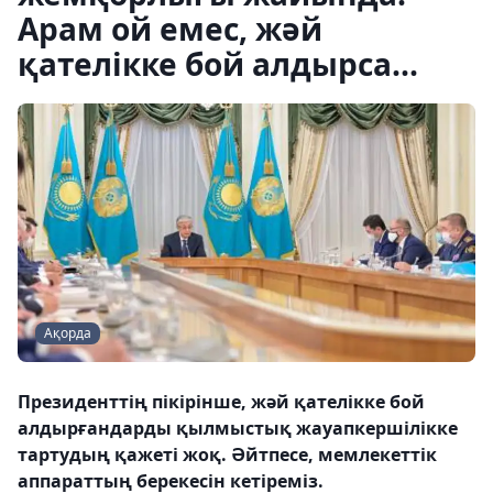
Арам ой емес, жәй
қателікке бой алдырса...
Ақорда
Президенттің пікірінше, жәй қателікке бой
алдырғандарды қылмыстық жауапкершілікке
тартудың қажеті жоқ. Әйтпесе, мемлекеттік
аппараттың берекесін кетіреміз.