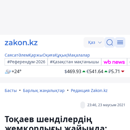
Қаз
Саясат
Әлем
Қаржы
Оқиға
Құқық
Мақалалар
#Референдум-2026
#Қазақстан мақтанышы
+24°
$
469.93
€
541.64
₽
5.71
Басты
Барлық жаңалықтар
Редакция Zakon.kz
23:46, 23 маусым 2021
Тоқаев шенділердің
жемқорлығы жайында: