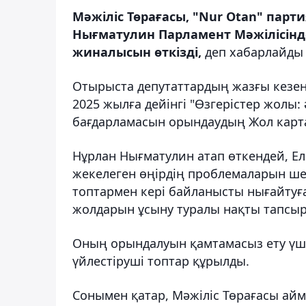
Мәжіліс Төрағасы, "Nur Otan" пар
Нығматулин Парламент Мәжілісінд
жиналысын өткізді,
деп хабарлайд
Отырыста депутаттардың жазғы кезең
2025 жылға дейінгі "Өзгерістер жолы:
бағдарламасын орындаудың Жол карта
Нұрлан Нығматулин атап өткендей, Ел
жекелеген өңірдің проблемаларын ше
топтармен кері байланысты нығайтуға
жолдарын ұсыну туралы нақты тапсыр
Оның орындалуын қамтамасыз ету үшін
үйлестіруші топтар құрылды.
Сонымен қатар, Мәжіліс Төрағасы айм