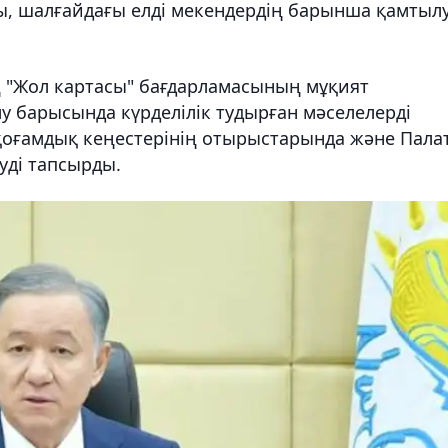
ы, шалғайдағы елді мекендердің барынша қамтыл
ң "Жол картасы" бағдарламасының мұқият
у барысында күрделілік тудырған мәселелерді
қоғамдық кеңестерінің отырыстарында және Пала
уді тапсырды.