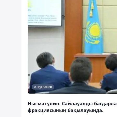
Ж.Құспанов
Нығматулин: Сайлауалды бағдарлам
фракциясының бақылауында.