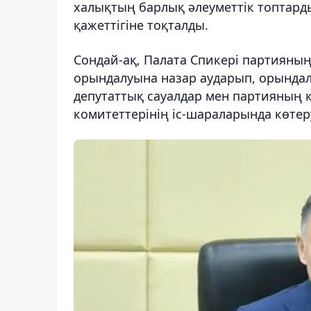
халықтың барлық әлеуметтік топтард
қажеттігіне тоқталды.
Сондай-ақ, Палата Спикері партияны
орындалуына назар аударып, орындал
депутаттық сауалдар мен партияның 
комитеттерінің іс-шараларында көтер