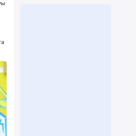
уы
та