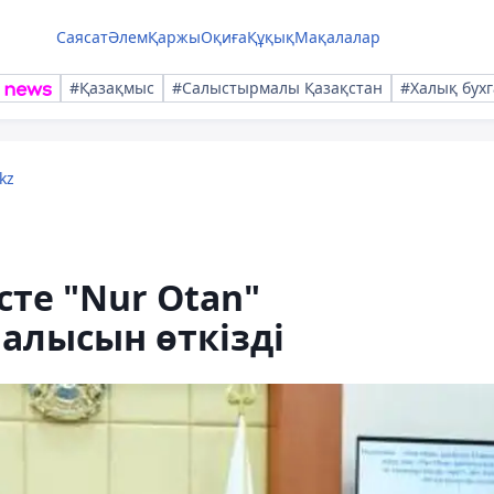
Саясат
Әлем
Қаржы
Оқиға
Құқық
Мақалалар
#Қазақмыс
#Салыстырмалы Қазақстан
#Халық бухг
kz
те "Nur Otan"
лысын өткізді