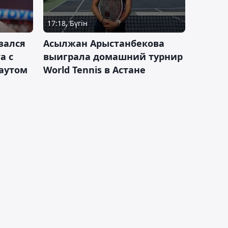
17:18, Бүгін
зался
Асылжан Арыстанбекова
а с
выиграла домашний турнир
каутом
World Tennis в Астане