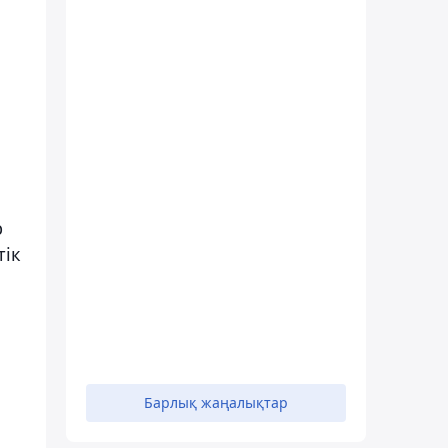
р
тік
Барлық жаңалықтар