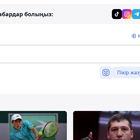
абардар болыңыз:
Пікір жаз