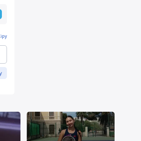
Кіру
у