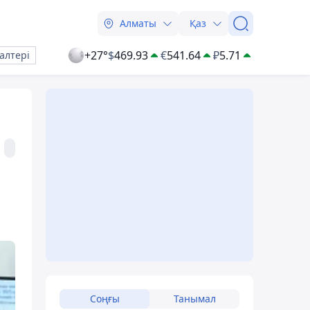
Алматы
Қаз
+27°
$
469.93
€
541.64
₽
5.71
алтері
Соңғы
Танымал