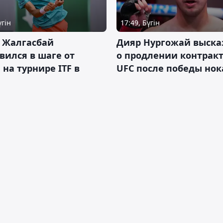
үгін
17:49, Бүгін
 Жалгасбай
Дияр Нургожай выска
вился в шаге от
о продлении контракт
 на турнире ITF в
UFC после победы но