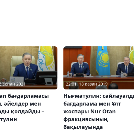
12 ақпан 2021
22:01, 18 қазан 2019
tan бағдарламасы
Нығматулин: сайлауалд
, әйелдер мен
бағдарлама мен Ұлт
рды қолдайды –
жоспары Nur Otan
тулин
фракциясының
бақылауында