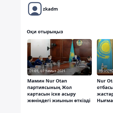
zkadm
Оқи отырыңыз
01:01, 07 тамыз 2021
19:05, 
Мамин Nur Otan
Nur O
партиясының Жол
отбасы
картасын іске асыру
жаста
жөніндегі жиынын өткізді
Нығма