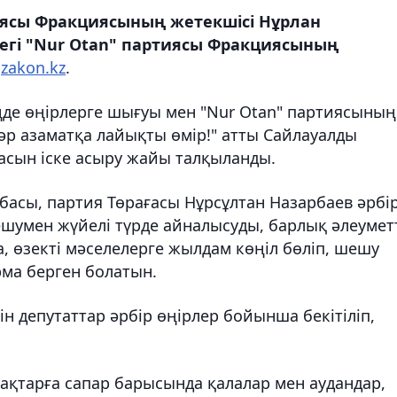
тиясы Фракциясының жетекшісі Нұрлан
егі "Nur Otan" партиясы Фракциясының
ы
zakon.kz
.
де өңірлерге шығуы мен "Nur Otan" партиясының
 әр азаматқа лайықты өмір!" атты Сайлауалды
сын іске асыру жайы талқыланды.
басы, партия Төрағасы Нұрсұлтан Назарбаев әрбі
шумен жүйелі түрде айналысуды, барлық әлеумет
, өзекті мәселелерге жылдам көңіл бөліп, шешу
ма берген болатын.
 депутаттар әрбір өңірлер бойынша бекітіліп,
ақтарға сапар барысында қалалар мен аудандар,