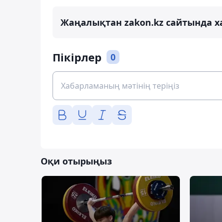
Жаңалықтан zakon.kz сайтында х
Пікірлер
0
Оқи отырыңыз