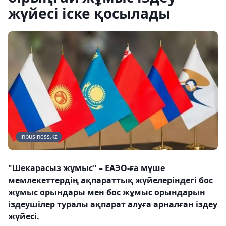
жүйесі іске қосылады
inbusiness.kz
"Шекарасыз жұмыс" – ЕАЭО-ға мүше
мемлекеттердің ақпараттық жүйелеріндегі бос
жұмыс орындары мен бос жұмыс орындарын
іздеушілер туралы ақпарат алуға арналған іздеу
жүйесі.