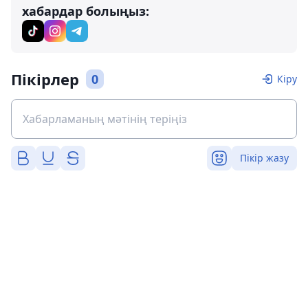
хабардар болыңыз:
Пікірлер
0
Кіру
Пікір жазу