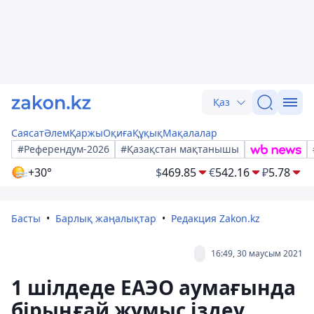
Қаз
Саясат
Әлем
Қаржы
Оқиға
Құқық
Мақалалар
#Референдум-2026
#Қазақстан мақтанышы
+30°
$
469.85
€
542.16
₽
5.78
Басты
Барлық жаңалықтар
Редакция Zakon.kz
16:49, 30 маусым 2021
1 шілдеде ЕАЭО аумағында
бірыңғай жұмыс іздеу