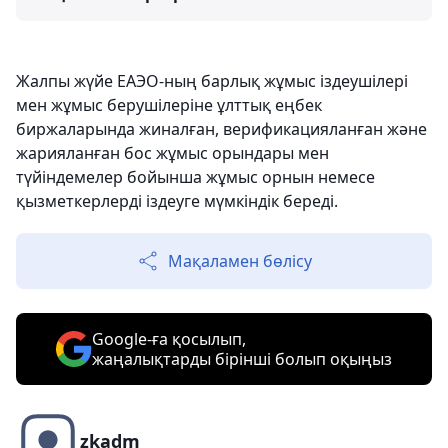
Жалпы жүйе ЕАЭО-ның барлық жұмыс іздеушілері
мен жұмыс берушілеріне ұлттық еңбек
биржаларында жиналған, верификацияланған және
жарияланған бос жұмыс орындары мен
түйіндемелер бойынша жұмыс орнын немесе
қызметкерлерді іздеуге мүмкіндік береді.
Мақаламен бөлісу
Google-ға қосылып,
жаңалықтарды бірінші болып оқыңыз
zkadm