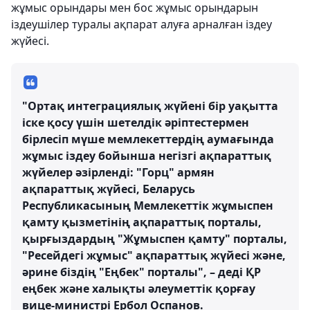
жұмыс орындары мен бос жұмыс орындарын
іздеушілер туралы ақпарат алуға арналған іздеу
жүйесі.
"Ортақ интеграциялық жүйені бір уақытта
іске қосу үшін шетелдік әріптестермен
бірлесіп мүше мемлекеттердің аумағында
жұмыс іздеу бойынша негізгі ақпараттық
жүйелер әзірленді: "Горц" армян
ақпараттық жүйесі, Беларусь
Республикасының Мемлекеттік жұмыспен
қамту қызметінің ақпараттық порталы,
қырғыздардың "Жұмыспен қамту" порталы,
"Ресейдегі жұмыс" ақпараттық жүйесі және,
әрине біздің "Еңбек" порталы", – деді ҚР
еңбек және халықты әлеуметтік қорғау
вице-министрі Ербол Оспанов.