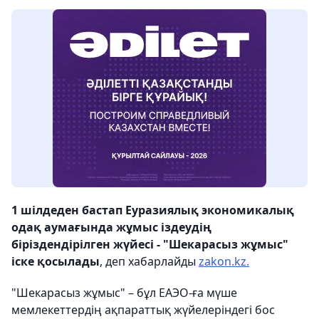
1 шілдеден бастап Еуразиялық экономикалық
одақ аумағында жұмыс іздеудің
біріздендірілген жүйесі - "Шекарасыз жұмыс"
іске қосылады
, деп хабарлайды
zakon.kz.
"Шекарасыз жұмыс" – бұл ЕАЭО-ға мүше
мемлекеттердің ақпараттық жүйелеріндегі бос