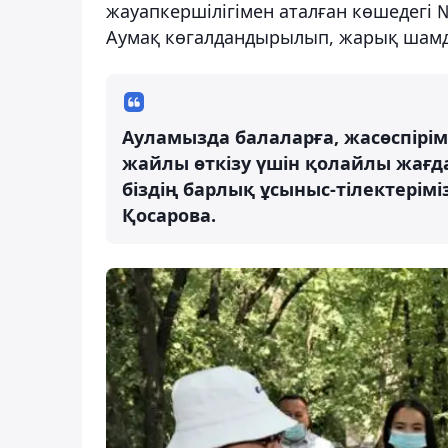
жауапкершілігімен аталған көшедегі №7
Аумақ көгалдандырылып, жарық шамд
Ауламызда балаларға, жасөспірі
жайлы өткізу үшін қолайлы жағ
біздің барлық ұсыныс-тілектерімі
Қосарова.