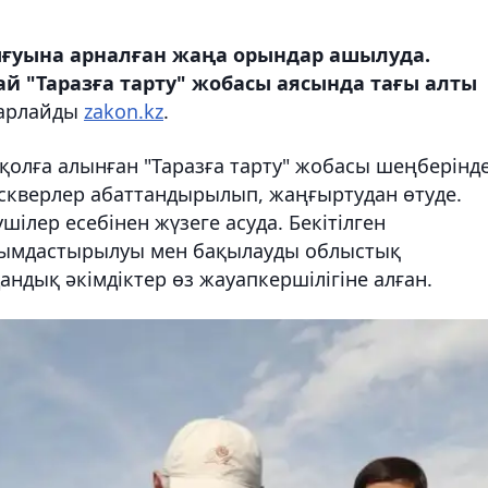
ғуына арналған жаңа орындар ашылуда.
ай "Таразға тарту" жобасы аясында тағы алты
арлайды
zakon.kz
.
 қолға алынған "Таразға тарту" жобасы шеңберінд
скверлер абаттандырылып, жаңғыртудан өтуде.
ілер есебінен жүзеге асуда. Бекітілген
йымдастырылуы мен бақылауды облыстық
ндық әкімдіктер өз жауапкершілігіне алған.