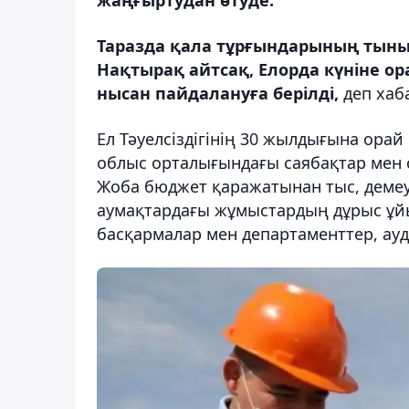
Таразда қала тұрғындарының тыны
Нақтырақ айтсақ, Елорда күніне ор
нысан пайдалануға берілді,
деп хаб
Ел Тәуелсіздігінің 30 жылдығына орай
облыс орталығындағы саябақтар мен 
Жоба бюджет қаражатынан тыс, демеуш
аумақтардағы жұмыстардың дұрыс ұ
басқармалар мен департаменттер, ауда