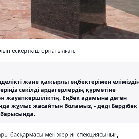
лып ескерткіш орнатылған.
үнделікті және қажырлы еңбектерімен елімізді
еріңіз секілді ардагерлердің құрметіне
пен жауапкершіліктің, Еңбек адамына деген
нда жұмыс жасайтын боламыз, - деді Бердібек
 барысында.
ары басқармасы мен жер инспекциясының