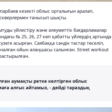
парбаев кезекті облыс орталығын аралап,
 скверлермен танысып шықты.
туды үйлестіру және әлеуметтік бағдарламалар
дағы № 25, 26, 27 көп қабатты үйлердің артында
еге асырған. Саябаққа сәндік тастар төселіп,
налған ойын алаңшасы салынған. Street workout
растырылған.
лған аумақты ретке келтірген облыс
ға алғыс айтамыз, - дейді тараздық