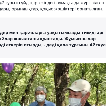
 тұрғын үйдің іргесіндегі аумақта да жүргізілген.
ары, орындықтар, қоқыс жөшіктері орнатылған.
мдер мен қарияларға уақытымызды тиімді әрі
дайлар жасалғаны қуантады. Жұмысшылар
зді ескеріп отырды, - деді қала тұрғыны Айткүл