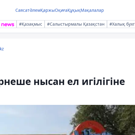
Саясат
Әлем
Қаржы
Оқиға
Құқық
Мақалалар
#Қазақмыс
#Салыстырмалы Қазақстан
#Халық бухг
kz
ірнеше нысан ел игілігіне