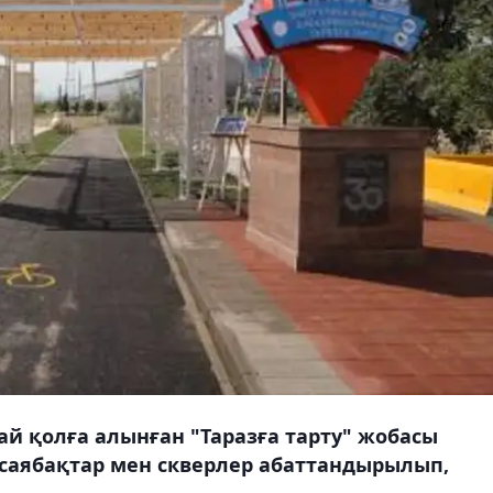
рай қолға алынған "Таразға тарту" жобасы
саябақтар мен скверлер абаттандырылып,