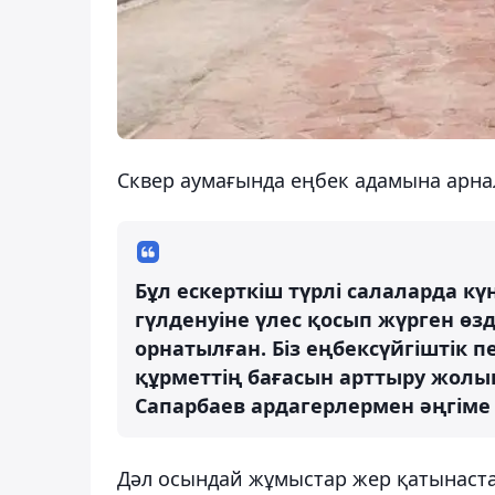
Сквер аумағында еңбек адамына арна
Бұл ескерткіш түрлі салаларда к
гүлденуіне үлес қосып жүрген өзд
орнатылған. Біз еңбексүйгіштік 
құрметтің бағасын арттыру жолы
Сапарбаев ардагерлермен әңгіме
Дәл осындай жұмыстар жер қатынаст