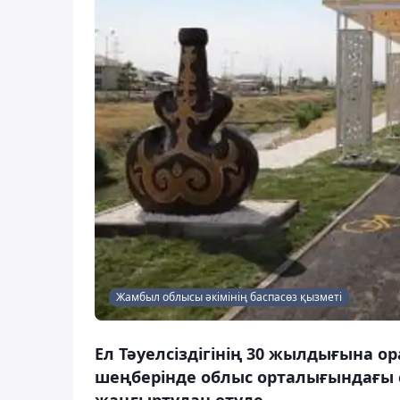
Жамбыл облысы әкімінің баспасөз қызметі
Ел Тәуелсіздігінің 30 жылдығына о
шеңберінде облыс орталығындағы 
жаңғыртудан өтуде.