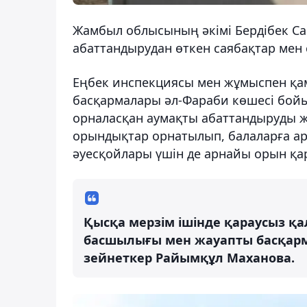
Жамбыл облысының әкімі Бердібек Са
абаттандырудан өткен саябақтар мен
Еңбек инспекциясы мен жұмыспен қам
басқармалары әл-Фараби көшесі бойын
орналасқан аумақты абаттандыруды жүз
орындықтар орнатылып, балаларға ар
әуесқойлары үшін де арнайы орын қа
Қысқа мерзім ішінде қараусыз қа
басшылығы мен жауапты басқарма
зейнеткер Райымқұл Маханова.