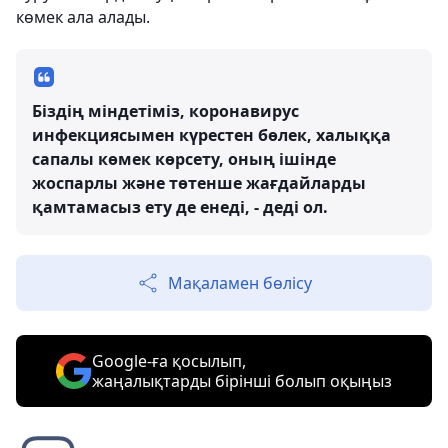
көмек ала алады.
Біздің міндетіміз, коронавирус
инфекциясымен күрестен бөлек, халыққа
сапалы көмек көрсету, оның ішінде
жоспарлы және төтенше жағдайларды
қамтамасыз ету де енеді, - деді ол.
Мақаламен бөлісу
Google-ға қосылып,
жаңалықтарды бірінші болып оқыңыз