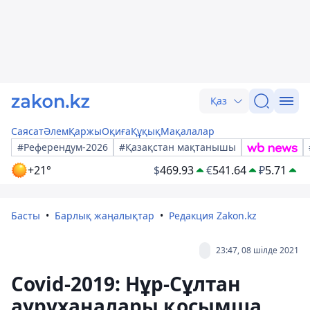
Қаз
Саясат
Әлем
Қаржы
Оқиға
Құқық
Мақалалар
#Референдум-2026
#Қазақстан мақтанышы
+21°
$
469.93
€
541.64
₽
5.71
Басты
Барлық жаңалықтар
Редакция Zakon.kz
23:47, 08 шілде 2021
Covid-2019: Нұр-Сұлтан
ауруханалары қосымша