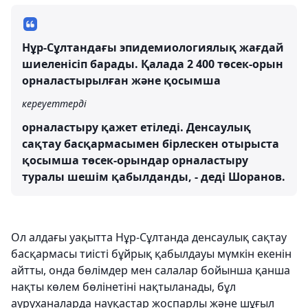
Нұр-Сұлтандағы эпидемиологиялық жағдай
шиеленісіп барады. Қалада 2 400 төсек-орын
орналастырылған және қосымша
кереуеттерді
орналастыру қажет етіледі. Денсаулық
сақтау басқармасымен бірлескен отырыста
қосымша төсек-орындар орналастыру
туралы шешім қабылданды, - деді Шоранов.
Ол алдағы уақытта Нұр-Сұлтанда денсаулық сақтау
басқармасы тиісті бұйрық қабылдауы мүмкін екенін
айтты, онда бөлімдер мен салалар бойынша қанша
нақты көлем бөлінетіні нақтыланады, бұл
ауруханаларда науқастар жоспарлы және шұғыл