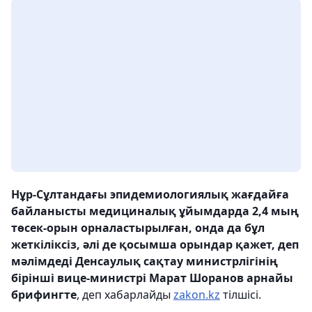
Нұр-Сұлтандағы эпидемиологиялық жағдайға
байланысты медициналық ұйымдарда 2,4 мың
төсек-орын орналастырылған, онда да бұл
жеткіліксіз, әлі де қосымша орындар қажет, деп
мәлімдеді Денсаулық сақтау министрлігінің
бірінші вице-министрі Марат Шоранов арнайы
брифингте
, деп хабарлайды
zakon.kz
тілшісі.