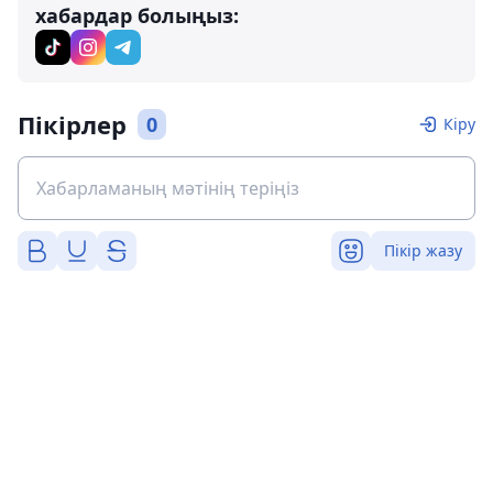
хабардар болыңыз:
Пікірлер
0
Кіру
Пікір жазу