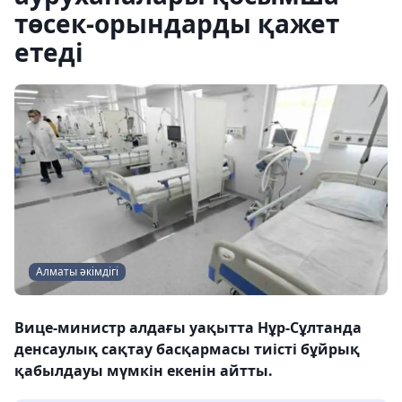
төсек-орындарды қажет
етеді
Алматы әкімдігі
Вице-министр алдағы уақытта Нұр-Сұлтанда
денсаулық сақтау басқармасы тиісті бұйрық
қабылдауы мүмкін екенін айтты.