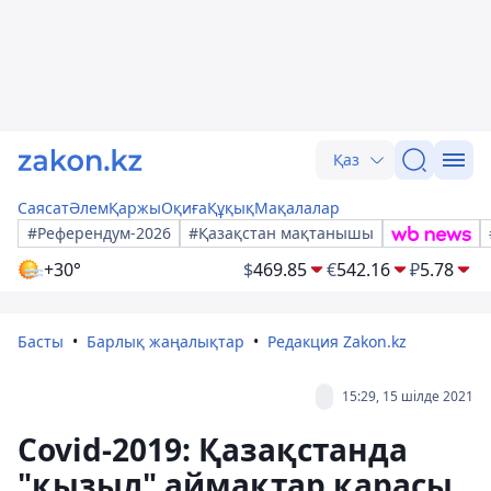
Қаз
Саясат
Әлем
Қаржы
Оқиға
Құқық
Мақалалар
#Референдум-2026
#Қазақстан мақтанышы
+30°
$
469.85
€
542.16
₽
5.78
Басты
Барлық жаңалықтар
Редакция Zakon.kz
15:29, 15 шілде 2021
Covid-2019: Қазақстанда
"қызыл" аймақтар қарасы