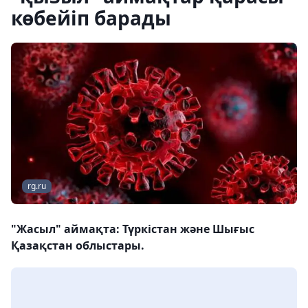
көбейіп барады
rg.ru
"Жасыл" аймақта: Түркістан және Шығыс
Қазақстан облыстары.