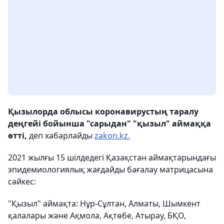
Қызылорда облысы коронавирустың таралу
деңгейі бойынша "сарыдан" "қызыл" аймаққа
өтті,
деп хабарлайды
zakon.kz.
2021 жылғы 15 шілдедегі Қазақстан аймақтарындағы
эпидемиологиялық жағдайды бағалау матрицасына
сәйкес:
"Қызыл" аймақта: Нұр-Сұлтан, Алматы, Шымкент
қалалары және Ақмола, Ақтөбе, Атырау, БҚО,