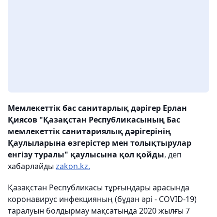
Мемлекеттік бас санитарлық дәрігер Ерлан
Қиясов "Қазақстан Республикасының Бас
мемлекеттік санитариялық дәрігерінің
Қаулыларына өзгерістер мен толықтырулар
енгізу туралы" қаулысына қол қойды
, деп
хабарлайды
zakon.kz.
Қазақстан Республикасы тұрғындары арасында
коронавирус инфекцияның (бұдан әрі - COVID-19)
таралуын болдырмау мақсатында
2020 жылғы 7