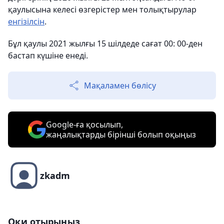
қаулысына келесі өзгерістер мен толықтырулар
енгізілсін
.
Бұл қаулы 2021 жылғы 15 шілдеде сағат 00: 00-ден
бастап күшіне енеді.
Мақаламен бөлісу
Google-ға қосылып,
жаңалықтарды бірінші болып оқыңыз
zkadm
Оқи отырыңыз