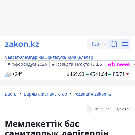
Қаз
Саясат
Әлем
Қаржы
Оқиға
Құқық
Мақалалар
#Референдум-2026
#Қазақстан мақтанышы
+24°
$
469.93
€
541.64
₽
5.71
Басты
Барлық жаңалықтар
Редакция Zakon.kz
18:22, 15 шілде 2021
Мемлекеттік бас
санитарлық дәрігердің