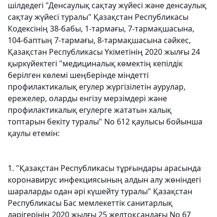
шілдедегі
"
Денсаулық сақтау жүйесі және денсаулық
сақтау жүйесі туралы" Қазақстан Республикасы
Кодексінің
38-бабы, 1-тармағы, 7-тармақшасына,
104-баптың 7-тармағы, 8-тармақшасына сәйкес,
Қазақстан Республикасы Үкіметінің 2020 жылғы 24
қыркүйектегі "медициналық көмектің кепілдік
берілген көлемі шеңберінде міндетті
профилактикалық егулер жүргізілетін аурулар,
ережелер, оларды енгізу мерзімдері және
профилактикалық егулерге жататын халық
топтарын бекіту туралы"
No 612 қаулысы бойынша
қаулы етемін
:
1. "Қазақстан Республикасы тұрғындары арасында
коронавирус инфекциясының алдын алу жөніндегі
шараларды одан әрі күшейту туралы" Қазақстан
Республикасы Бас мемлекеттік санитарлық
дәрігерінің 2020 жылғы 25 желтоқсандағы No 67