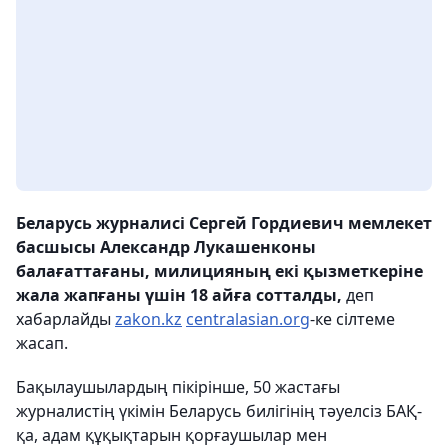
Беларусь журналисі Сергей Гордиевич мемлекет
басшысы Александр Лукашенконы
балағаттағаны, милицияның екі қызметкеріне
жала жапғаны үшін 18 айға сотталды,
деп
хабарлайды
zakon.kz
centralasian.org
-ке сілтеме
жасап.
Бақылаушылардың пікірінше, 50 жастағы
журналистің үкімін Беларусь билігінің тәуелсіз БАҚ-
қа, адам құқықтарын қорғаушылар мен