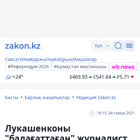
Қаз
Саясат
Әлем
Қаржы
Оқиға
Құқық
Мақалалар
#Референдум-2026
#Қазақстан мақтанышы
+24°
$
469.93
€
541.64
₽
5.71
Басты
Барлық жаңалықтар
Редакция Zakon.kz
16:15, 04 тамыз 2021
Лукашенконы
"балағаттаған" журналист