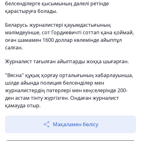
белсенділерге қысымының дәлелі ретінде
қарастыруға болады.
Беларусь журналистері қауымдастығының
мәлімдеуінше, сот Гордиевичті соттап қана қоймай,
оған шамамен 1600 доллар көлемінде айыппұл
салған.
Журналист тағылған айыптарды жоққа шығарған.
"Вясна" құқық қорғау орталығының хабарлауынша,
шілде айында полиция белсенділер мен
журналистердің пәтерлері мен кеңселерінде 200-
ден астам тінту жүргізген. Ондаған журналист
қамауда отыр.
Мақаламен бөлісу