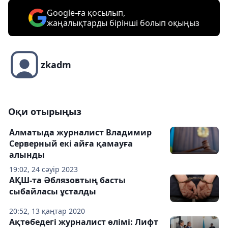
Google-ға қосылып,
жаңалықтарды бірінші болып оқыңыз
zkadm
Оқи отырыңыз
Алматыда журналист Владимир
Серверный екі айға қамауға
алынды
19:02, 24 сәуір 2023
АҚШ-та Әблязовтың басты
сыбайласы ұсталды
20:52, 13 қаңтар 2020
Ақтөбедегі журналист өлімі: Лифт